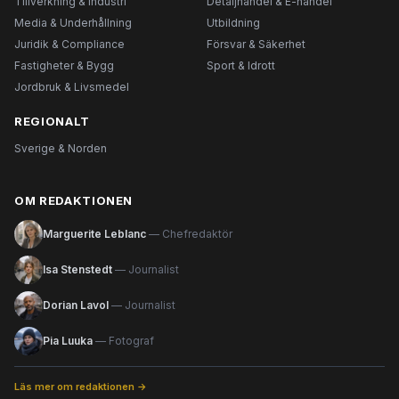
Tillverkning & Industri
Detaljhandel & E-handel
Media & Underhållning
Utbildning
Juridik & Compliance
Försvar & Säkerhet
Fastigheter & Bygg
Sport & Idrott
Jordbruk & Livsmedel
REGIONALT
Sverige & Norden
OM REDAKTIONEN
Marguerite Leblanc
— Chefredaktör
Isa Stenstedt
— Journalist
Dorian Lavol
— Journalist
Pia Luuka
— Fotograf
Läs mer om redaktionen →