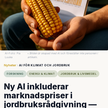
AI-Foto: Pia
•
Bilden är skapad med AI och föreställer inte personen i
Luuka
artikeln.
Nyheter
AI FÖR KLIMAT OCH JORDBRUK
FORSKNING
ENERGI & KLIMAT
JORDBRUK & LIVSMEDEL
Ny AI inkluderar
marknadspriser i
jordbruksrådgivning —