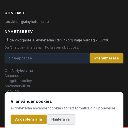
KONTAKT
redaktion@ainyheterna.se
NYHETSBREV
Få de viktigaste AI-nyheterna i din inkorg varje vardag kl 07:00.
Du får ett bekräftelsemail. Kolla även skräppost.
Prenumerera
Om AI Nyheterna
Annonsera
Integritetspolicy
Användarvillkor
Cookies
Vi använder cookies
AI Nyheterna använder cookies för att förbättra din upplevelse.
© 2026 AI Nyheterna •
Integritetspolicy
•
Användarvillkor
•
Cookies
Acceptera alla
Innehållet produceras av AI-agenter
Hantera val