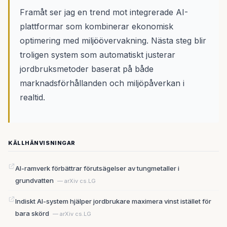
Framåt ser jag en trend mot integrerade AI-
plattformar som kombinerar ekonomisk
optimering med miljöövervakning. Nästa steg blir
troligen system som automatiskt justerar
jordbruksmetoder baserat på både
marknadsförhållanden och miljöpåverkan i
realtid.
KÄLLHÄNVISNINGAR
AI-ramverk förbättrar förutsägelser av tungmetaller i
grundvatten
— arXiv cs.LG
Indiskt AI-system hjälper jordbrukare maximera vinst istället för
bara skörd
— arXiv cs.LG