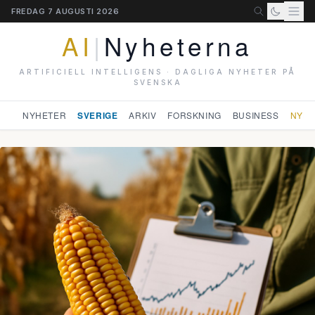
FREDAG 7 AUGUSTI 2026
AI
|
Nyheterna
ARTIFICIELL INTELLIGENS · DAGLIGA NYHETER PÅ
SVENSKA
NYHETER
SVERIGE
ARKIV
FORSKNING
BUSINESS
NYHE