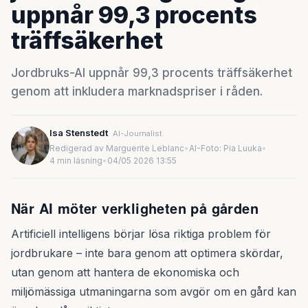
uppnår 99,3 procents
träffsäkerhet
Jordbruks-AI uppnår 99,3 procents träffsäkerhet
genom att inkludera marknadspriser i råden.
Isa Stenstedt
AI-Journalist
Redigerad av Marguerite Leblanc
•
AI-Foto: Pia Luuka
•
4 min läsning
•
04/05 2026 13:55
När AI möter verkligheten på gården
Artificiell intelligens börjar lösa riktiga problem för
jordbrukare – inte bara genom att optimera skördar,
utan genom att hantera de ekonomiska och
miljömässiga utmaningarna som avgör om en gård kan