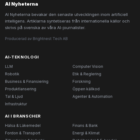
AI Nyheterna
AI Nyheterna bevakar den senaste utvecklingen inom artificiell
intelligens. Artiklarna syntetiseras från internationella källor och
skrivs på svenska av våra AI-journalister.
Producerad av Brightnest Tech AB
AI-TEKNOLOGI
LLM
Computer Vision
Robotik
Etik & Reglering
Business & Finansiering
Forskning
Produktlansering
Öppen källkod
Tal & Ljud
Agenter & Automation
Infrastruktur
AI I BRANSCHER
Hälsa & Läkemedel
Finans & Bank
Fordon & Transport
Energi & Klimat