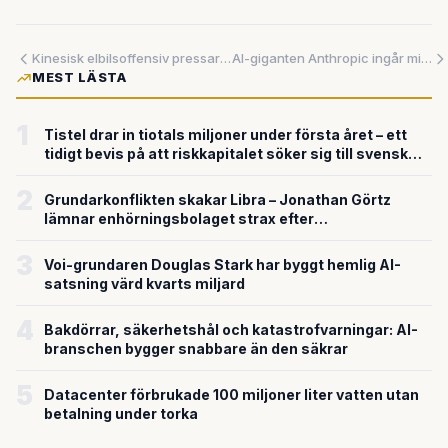
Kinesisk elbilsoffensiv pressar Europa mot väggen
AI-giganten Anthropic ingår miljardpartnerskap med Goldman Sachs och Blackstone – svenska banker måste accelerera
MEST LÄSTA
1
Tistel drar in tiotals miljoner under första året – ett
tidigt bevis på att riskkapitalet söker sig till svensk
försvarsteknik
2
Grundarkonflikten skakar Libra – Jonathan Görtz
lämnar enhörningsbolaget strax efter
miljardvärderingen
3
Voi-grundaren Douglas Stark har byggt hemlig AI-
satsning värd kvarts miljard
4
Bakdörrar, säkerhetshål och katastrofvarningar: AI-
branschen bygger snabbare än den säkrar
5
Datacenter förbrukade 100 miljoner liter vatten utan
betalning under torka