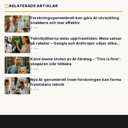
RELATERADE ARTIKLAR
Forskningsgenombrott kan göra AI-utveckling
snabbare och mer effektiv
4 min
Teknikjättarna delar upp framtiden: Meta satsar
på robotar – Google och Anthropic väljer olika
vägar mot företagsmarknaden
4 min
Känd meme stulen av AI-företag – 'This is fine'-
skaparen slår tillbaka
4 min
Nya AI-genombrott inom forskningen kan forma
framtidens teknik
4 min