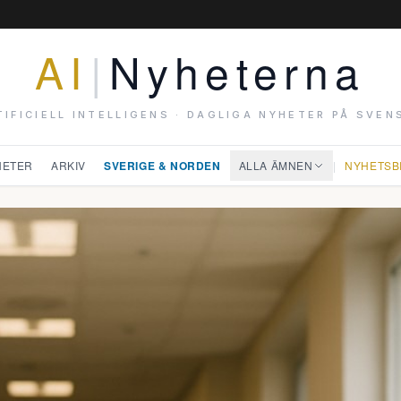
AI
|
Nyheterna
TIFICIELL INTELLIGENS · DAGLIGA NYHETER PÅ SVEN
HETER
ARKIV
SVERIGE & NORDEN
ALLA ÄMNEN
|
NYHETSB