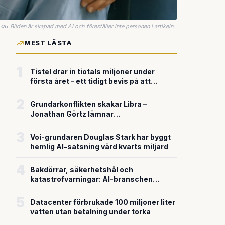
uka
•
Bilden är skapad med AI och föreställer inte personen i artikeln.
MEST LÄSTA
1
Tistel drar in tiotals miljoner under
första året – ett tidigt bevis på att
riskkapitalet söker sig till svensk
försvarsteknik
2
Grundarkonflikten skakar Libra –
Jonathan Görtz lämnar
enhörningsbolaget strax efter
miljardvärderingen
3
Voi-grundaren Douglas Stark har byggt
hemlig AI-satsning värd kvarts miljard
4
Bakdörrar, säkerhetshål och
katastrofvarningar: AI-branschen
bygger snabbare än den säkrar
5
Datacenter förbrukade 100 miljoner liter
vatten utan betalning under torka