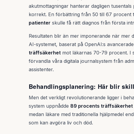
akutmottagningar hanterar dagligen tusentals
korrekt. En förbättring från 50 till 67 procent
patienter
skulle få rätt diagnos från första int
Resultaten blir än mer imponerande när mer deta
AI-systemet, baserat på OpenAI:s avancerade
träffsäkerhet
mot läkarnas 70-79 procent. I s
förvandla våra digitala journalsystem från admin
assistenter.
Behandlingsplanering: Här blir ski
Men det verkligt revolutionerande ligger i beha
system uppnådde
89 procents träffsäkerhet
medan läkare med traditionella hjälpmedel end
som kan avgöra liv och död.