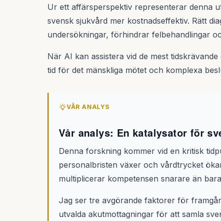
Ur ett affärsperspektiv representerar denna ut
svensk sjukvård mer kostnadseffektiv. Rätt di
undersökningar, förhindrar felbehandlingar oc
När AI kan assistera vid de mest tidskrävande
tid för det mänskliga mötet och komplexa beslut
VÅR ANALYS
Vår analys: En katalysator för s
Denna forskning kommer vid en kritisk tidp
personalbristen växer och vårdtrycket öka
multiplicerar kompetensen snarare än bara l
Jag ser tre avgörande faktorer för framgå
utvalda akutmottagningar för att samla sv