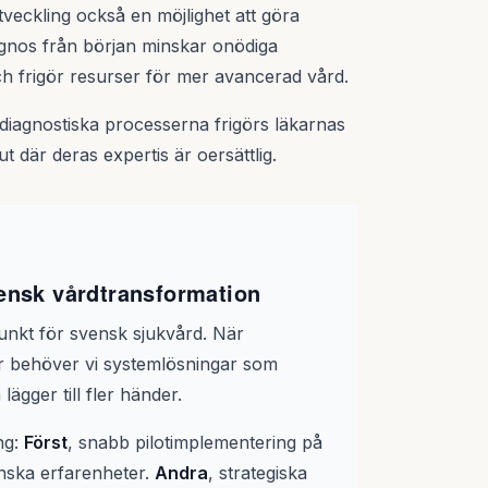
veckling också en möjlighet att göra
agnos från början minskar onödiga
h frigör resurser för mer avancerad vård.
 diagnostiska processerna frigörs läkarnas
 där deras expertis är oersättlig.
vensk vårdtransformation
unkt för svensk sjukvård. När
r behöver vi systemlösningar som
ägger till fler händer.
ng:
Först
, snabb pilotimplementering på
enska erfarenheter.
Andra
, strategiska