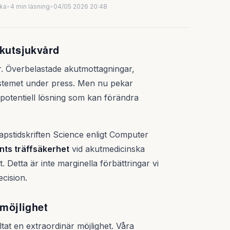
uka
•
4 min läsning
•
04/05 2026 20:48
akutsjukvård
. Överbelastade akutmottagningar,
ystemet under press. Men nu pekar
potentiell lösning som kan förändra
kapstidskriften Science enligt Computer
nts träffsäkerhet
vid akutmedicinska
 Detta är inte marginella förbättringar vi
ecision.
 möjlighet
tat en extraordinär möjlighet. Våra