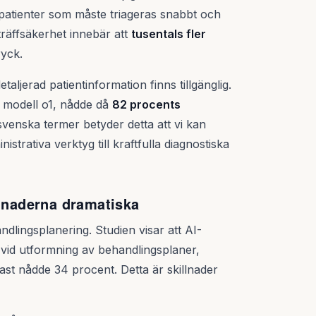
 patienter som måste triageras snabbt och
 träffsäkerhet innebär att
tusentals fler
ryck.
ljerad patientinformation finns tillgänglig.
 modell o1, nådde då
82 procents
venska termer betyder detta att vi kan
istrativa verktyg till kraftfulla diagnostiska
llnaderna dramatiska
ndlingsplanering. Studien visar att AI-
vid utformning av behandlingsplaner,
ast nådde 34 procent. Detta är skillnader