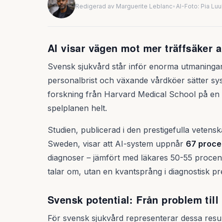
Redigerad av Marguerite Leblanc
•
AI-Foto: Pia Lu
AI visar vägen mot mer träffsäker 
Svensk sjukvård står inför enorma utmaningar
personalbrist och växande vårdköer sätter s
forskning från Harvard Medical School på en 
spelplanen helt.
Studien, publicerad i den prestigefulla vetens
Sweden, visar att AI-system uppnår
67 proce
diagnoser – jämfört med läkares 50-55 procent.
talar om, utan en kvantsprång i diagnostisk pr
Svensk potential: Från problem till
För svensk sjukvård representerar dessa resul