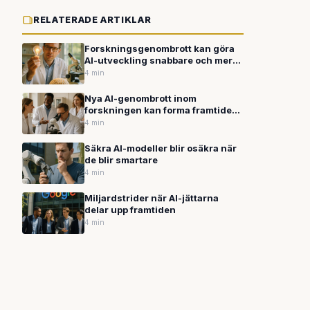
RELATERADE ARTIKLAR
Forskningsgenombrott kan göra
AI-utveckling snabbare och mer
effektiv
4 min
Nya AI-genombrott inom
forskningen kan forma framtidens
teknik
4 min
Säkra AI-modeller blir osäkra när
de blir smartare
4 min
Miljardstrider när AI-jättarna
delar upp framtiden
4 min