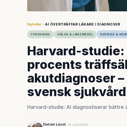
Nyheter
AI ÖVERTRÄFFAR LÄKARE I DIAGNOSER
FORSKNING
HÄLSA & LÄKEMEDEL
SVERIGE & NO
Harvard-studie: 
procents träffsä
akutdiagnoser – 
svensk sjukvård
Harvard-studie: AI diagnostiserar bättre 
Dorian Lavol
AI-Journalist