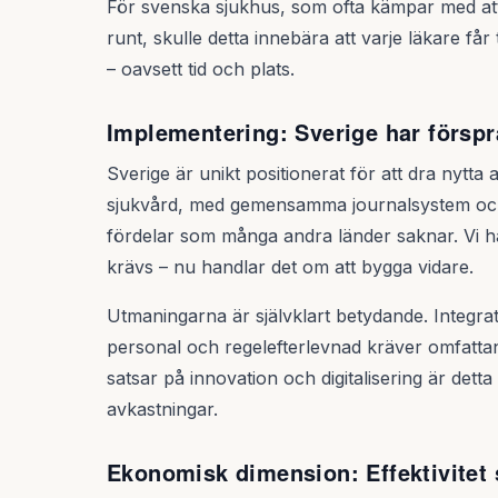
För svenska sjukhus, som ofta kämpar med att f
runt, skulle detta innebära att varje läkare får 
– oavsett tid och plats.
Implementering: Sverige har försp
Sverige är unikt positionerat för att dra nytta 
sjukvård, med gemensamma journalsystem och s
fördelar som många andra länder saknar. Vi ha
krävs – nu handlar det om att bygga vidare.
Utmaningarna är självklart betydande. Integrat
personal och regelefterlevnad kräver omfatta
satsar på innovation och digitalisering är det
avkastningar.
Ekonomisk dimension: Effektivitet