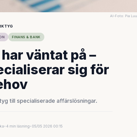
AI-Foto: Pia Lu
RKTYG
ON
FINANS & BANK
 har väntat på –
cialiserar sig för
behov
g till specialiserade affärslösningar.
uka
•
4 min läsning
•
05/05 2026 00:15