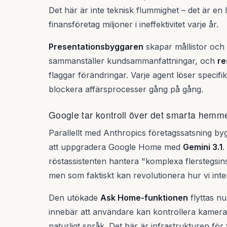
Det här är inte teknisk flummighet – det är en
finansföretag miljoner i ineffektivitet varje år.
Presentationsbyggaren
skapar mållistor och 
sammanställer kundsammanfattningar, och
re
flaggar förändringar. Varje agent löser specifik
blockera affärsprocesser gång på gång.
Google tar kontroll över det smarta hemm
Parallellt med Anthropics företagssatsning 
att uppgradera Google Home med
Gemini 3.1
.
röstassistenten hantera "komplexa flerstegsinst
men som faktiskt kan revolutionera hur vi in
Den utökade
Ask Home-funktionen
flyttas nu
innebär att användare kan kontrollera kamera
naturligt språk. Det här är infrastrukturen för