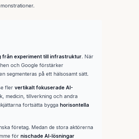
monstrationer.
 från experiment till infrastruktur
. När
schen och Google förstärker
n segmenteras på ett hälsosamt sätt.
e fler
vertikalt fokuserade AI-
ik, medicin, tillverkning och andra
kjättarna fortsätta bygga
horisontella
nska företag. Medan de stora aktörerna
rymme för
nischade AI-lösningar