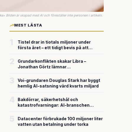
uka
•
Bilden är skapad med AI och föreställer inte personen i artikeln.
MEST LÄSTA
1
Tistel drar in tiotals miljoner under
första året – ett tidigt bevis på att
riskkapitalet söker sig till svensk
försvarsteknik
2
Grundarkonflikten skakar Libra –
Jonathan Görtz lämnar
enhörningsbolaget strax efter
miljardvärderingen
3
Voi-grundaren Douglas Stark har byggt
hemlig AI-satsning värd kvarts miljard
4
Bakdörrar, säkerhetshål och
katastrofvarningar: AI-branschen
bygger snabbare än den säkrar
5
Datacenter förbrukade 100 miljoner liter
vatten utan betalning under torka