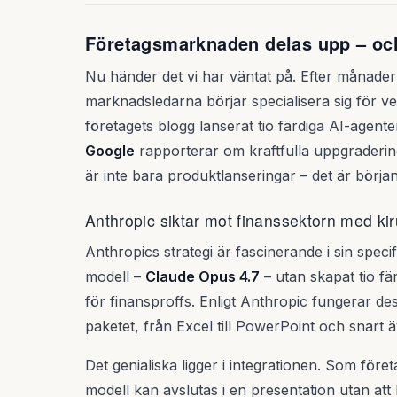
Företagsmarknaden delas upp – och
Nu händer det vi har väntat på. Efter månader 
marknadsledarna börjar specialisera sig för v
företagets blogg lanserat tio färdiga AI-agent
Google
rapporterar om kraftfulla uppgraderin
är inte bara produktlanseringar – det är börja
Anthropic siktar mot finanssektorn med kir
Anthropics strategi är fascinerande i sin specif
modell –
Claude Opus 4.7
– utan skapat tio f
för finansproffs. Enligt Anthropic fungerar de
paketet, från Excel till PowerPoint och snart 
Det genialiska ligger i integrationen. Som före
modell kan avslutas i en presentation utan at