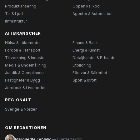
Produktlansering
Öppen källkod
Tal & Ljud
Agenter & Automation
Infrastruktur
AI I BRANSCHER
Hälsa & Läkemedel
Finans & Bank
Fordon & Transport
Energi & Klimat
Tillverkning & Industri
Detaljhandel & E-handel
Media & Underhållning
Utbildning
Juridik & Compliance
Försvar & Säkerhet
Fastigheter & Bygg
Sport & Idrott
Jordbruk & Livsmedel
REGIONALT
Sverige & Norden
OM REDAKTIONEN
Marguerite Leblanc
— Chefredaktör