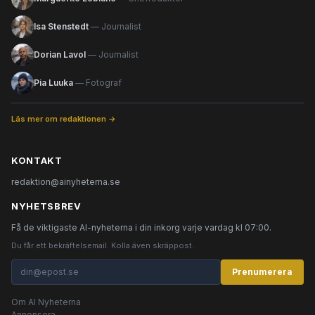
Isa Stenstedt
— Journalist
Dorian Lavol
— Journalist
Pia Luuka
— Fotograf
Läs mer om redaktionen →
KONTAKT
redaktion@ainyheterna.se
NYHETSBREV
Få de viktigaste AI-nyheterna i din inkorg varje vardag kl 07:00.
Du får ett bekräftelsemail. Kolla även skräppost.
Prenumerera
Om AI Nyheterna
Annonsera