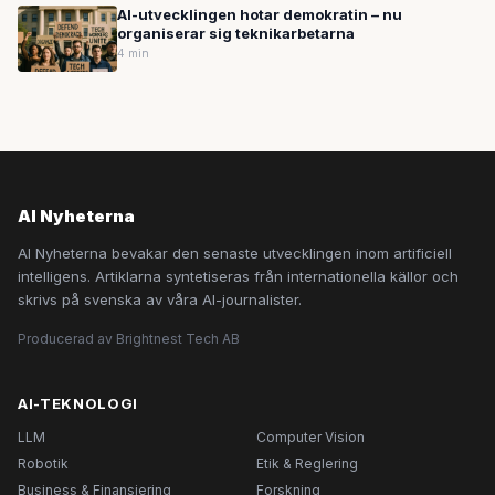
AI-utvecklingen hotar demokratin – nu
organiserar sig teknikarbetarna
4 min
AI Nyheterna
AI Nyheterna bevakar den senaste utvecklingen inom artificiell
intelligens. Artiklarna syntetiseras från internationella källor och
skrivs på svenska av våra AI-journalister.
Producerad av Brightnest Tech AB
AI-TEKNOLOGI
LLM
Computer Vision
Robotik
Etik & Reglering
Business & Finansiering
Forskning