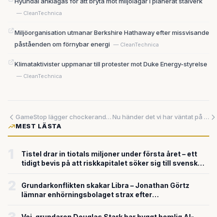
Hyundai anklagas för att bryta mot miljölagar i planerat stålverk
— CleanTechnica
Miljöorganisation utmanar Berkshire Hathaway efter missvisande
påståenden om förnybar energi
— CleanTechnica
Klimataktivister uppmanar till protester mot Duke Energy-styrelse
— CleanTechnica
GameStop lägger chockerande bud på eBay för 56 miljarder kronor
Nu händer det vi har väntat på – AI-företagen specialiserar sig för verkliga affärsbehov
MEST LÄSTA
1
Tistel drar in tiotals miljoner under första året – ett
tidigt bevis på att riskkapitalet söker sig till svensk
försvarsteknik
2
Grundarkonflikten skakar Libra – Jonathan Görtz
lämnar enhörningsbolaget strax efter
miljardvärderingen
Voi-grundaren Douglas Stark har byggt hemlig AI-