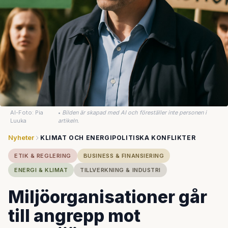
AI-Foto: Pia
•
Bilden är skapad med AI och föreställer inte personen i
Luuka
artikeln.
Nyheter
KLIMAT OCH ENERGIPOLITISKA KONFLIKTER
ETIK & REGLERING
BUSINESS & FINANSIERING
ENERGI & KLIMAT
TILLVERKNING & INDUSTRI
Miljöorganisationer går
till angrepp mot