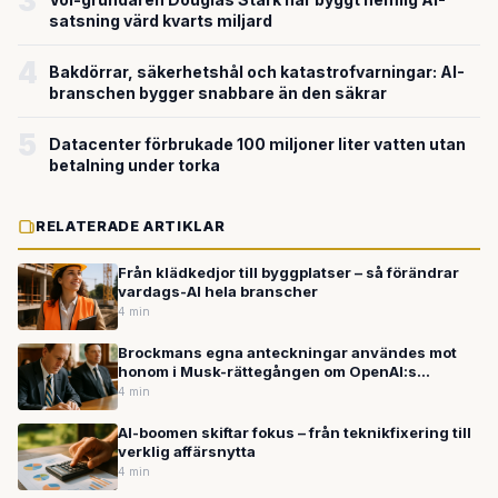
3
satsning värd kvarts miljard
4
Bakdörrar, säkerhetshål och katastrofvarningar: AI-
branschen bygger snabbare än den säkrar
5
Datacenter förbrukade 100 miljoner liter vatten utan
betalning under torka
RELATERADE ARTIKLAR
Från klädkedjor till byggplatser – så förändrar
vardags-AI hela branscher
4 min
Brockmans egna anteckningar användes mot
honom i Musk-rättegången om OpenAI:s
miljardförvandling
4 min
AI-boomen skiftar fokus – från teknikfixering till
verklig affärsnytta
4 min