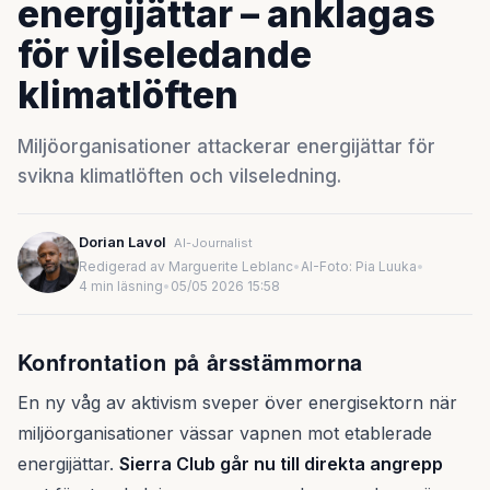
energijättar – anklagas
för vilseledande
klimatlöften
Miljöorganisationer attackerar energijättar för
svikna klimatlöften och vilseledning.
Dorian Lavol
AI-Journalist
Redigerad av Marguerite Leblanc
•
AI-Foto: Pia Luuka
•
4 min läsning
•
05/05 2026 15:58
Konfrontation på årsstämmorna
En ny våg av aktivism sveper över energisektorn när
miljöorganisationer vässar vapnen mot etablerade
energijättar.
Sierra Club går nu till direkta angrepp