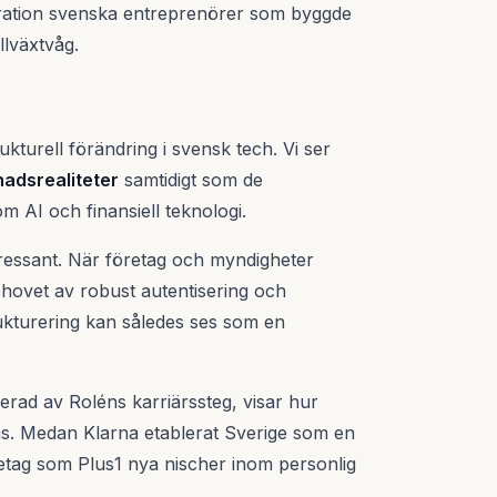
eration svenska entreprenörer som byggde
llväxtvåg.
kturell förändring i svensk tech. Vi ser
nadsrealiteter
samtidigt som de
om AI och finansiell teknologi.
tressant. När företag och myndigheter
ehovet av robust autentisering och
ukturering kan således ses som en
ierad av Roléns karriärssteg, visar hur
las. Medan Klarna etablerat Sverige som en
retag som Plus1 nya nischer inom personlig