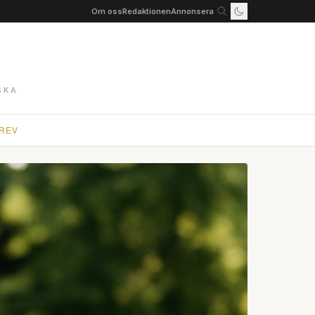
Om oss
Redaktionen
Annonsera
SKA
REV