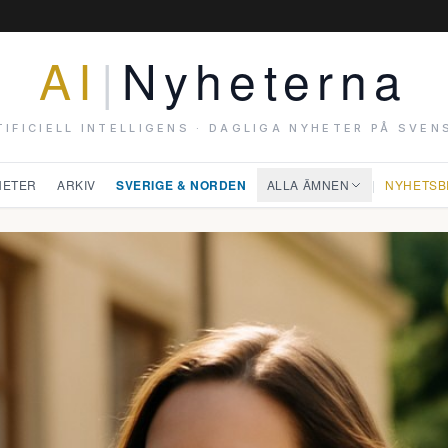
AI
|
Nyheterna
TIFICIELL INTELLIGENS · DAGLIGA NYHETER PÅ SVEN
HETER
ARKIV
SVERIGE & NORDEN
ALLA ÄMNEN
|
NYHETSB