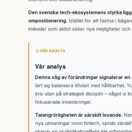
Den svenska tech-ekosystemens styrka ligge
ompositionering.
Istället för att fastna i tidi
individer som aktivt söker nya möjligheter och
VÅR ANALYS
Vår analys
Denna våg av förändringar signalerar e
lärt sig balansera tillväxt med hållbarhet. 
kris utan på strategisk disciplin – något v
fokuserade investeringar.
Talangrörligheten är särskilt lovande.
När 
nya utmaningar inom fintech, sprids värdef
skapar en multiplikatoreffekt där erfarenhe