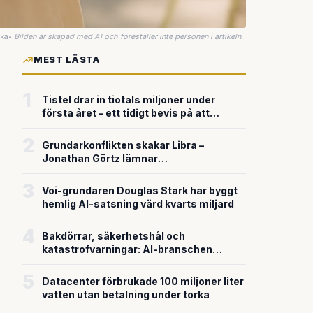
uka
•
Bilden är skapad med AI och föreställer inte personen i artikeln.
MEST LÄSTA
1
Tistel drar in tiotals miljoner under
första året – ett tidigt bevis på att
riskkapitalet söker sig till svensk
försvarsteknik
2
Grundarkonflikten skakar Libra –
Jonathan Görtz lämnar
enhörningsbolaget strax efter
miljardvärderingen
3
Voi-grundaren Douglas Stark har byggt
hemlig AI-satsning värd kvarts miljard
4
Bakdörrar, säkerhetshål och
katastrofvarningar: AI-branschen
bygger snabbare än den säkrar
5
Datacenter förbrukade 100 miljoner liter
vatten utan betalning under torka