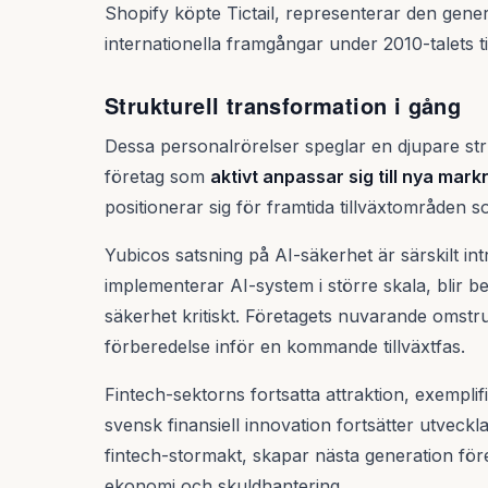
Shopify köpte Tictail, representerar den gen
internationella framgångar under 2010-talets ti
Strukturell transformation i gång
Dessa personalrörelser speglar en djupare stru
företag som
aktivt anpassar sig till nya mark
positionerar sig för framtida tillväxtområden s
Yubicos satsning på AI-säkerhet är särskilt in
implementerar AI-system i större skala, blir b
säkerhet kritiskt. Företagets nuvarande omstr
förberedelse inför en kommande tillväxtfas.
Fintech-sektorns fortsatta attraktion, exemplif
svensk finansiell innovation fortsätter utveck
fintech-stormakt, skapar nästa generation fö
ekonomi och skuldhantering.