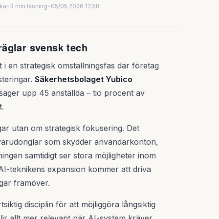
uka
•
3 min läsning
•
05/05 2026 12:58
äglar svensk tech
i en strategisk omställningsfas där företag
steringar.
Säkerhetsbolaget Yubico
säger upp 45 anställda – tio procent av
t.
ar utan om strategisk fokusering. Det
dvarudonglar som skydder användarkonton,
ingen samtidigt ser stora möjligheter inom
tt AI-teknikens expansion kommer att driva
ngar framöver.
tsiktig disciplin för att möjliggöra långsiktig
lir allt mer relevant när AI-system kräver