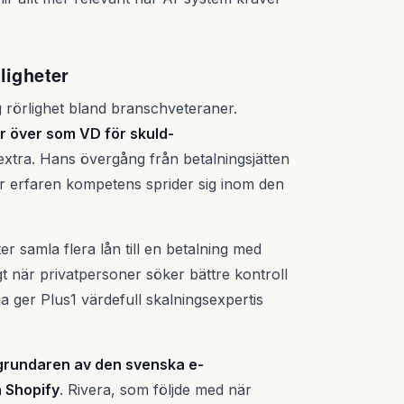
ligheter
ig rörlighet bland branschveteraner.
ar över som VD för skuld­
extra. Hans övergång från betalningsjätten
hur erfaren kompetens sprider sig inom den
er samla flera lån till en betalning med
gt när privatpersoner söker bättre kontroll
 ger Plus1 värdefull skalningsexpertis
 grundaren av den svenska e-
å Shopify
. Rivera, som följde med när