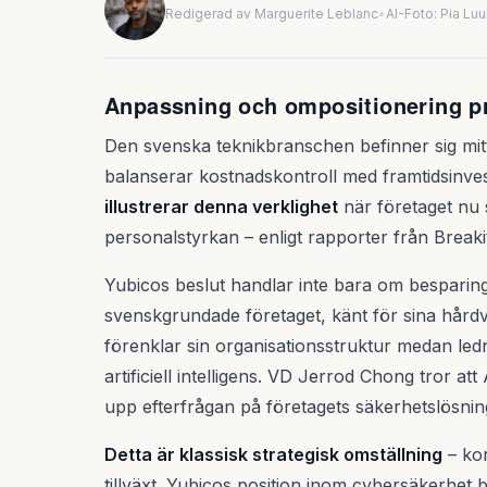
Redigerad av Marguerite Leblanc
•
AI-Foto: Pia Lu
Anpassning och ompositionering pr
Den svenska teknikbranschen befinner sig mitt 
balanserar kostnadskontroll med framtidsinve
illustrerar denna verklighet
när företaget nu 
personalstyrkan – enligt rapporter från Breaki
Yubicos beslut handlar inte bara om besparing
svenskgrundade företaget, känt för sina hår
förenklar sin organisationsstruktur medan ledn
artificiell intelligens. VD Jerrod Chong tror a
upp efterfrågan på företagets säkerhetslösni
Detta är klassisk strategisk omställning
– kor
tillväxt. Yubicos position inom cybersäkerhet b