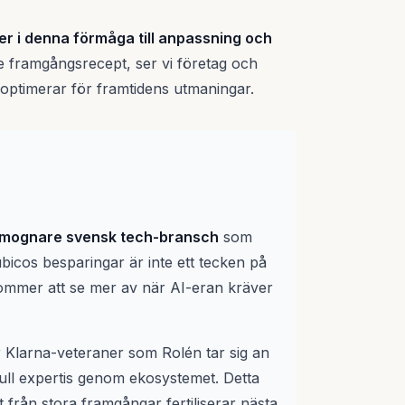
r i denna förmåga till anpassning och
gare framgångsrecept, ser vi företag och
 optimerar för framtidens utmaningar.
n mognare svensk tech-bransch
som
Yubicos besparingar är inte ett tecken på
i kommer att se mer av när AI-eran kräver
Klarna-veteraner som Rolén tar sig an
ull expertis genom ekosystemet. Detta
t från stora framgångar fertiliserar nästa