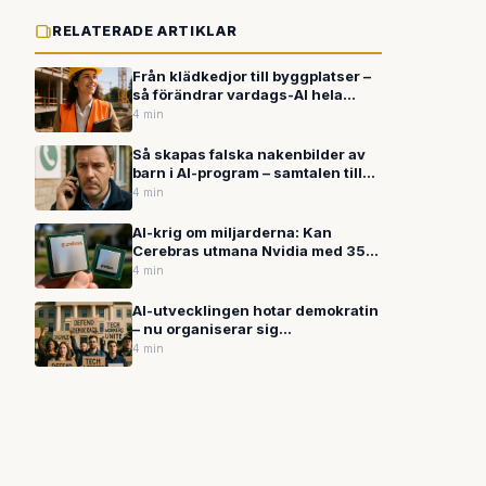
RELATERADE ARTIKLAR
Från klädkedjor till byggplatser –
så förändrar vardags-AI hela
branscher
4 min
Så skapas falska nakenbilder av
barn i AI-program – samtalen till
stödlinjen fördubblade
4 min
AI-krig om miljarderna: Kan
Cerebras utmana Nvidia med 35
miljarders börsnotering?
4 min
AI-utvecklingen hotar demokratin
– nu organiserar sig
teknikarbetarna
4 min