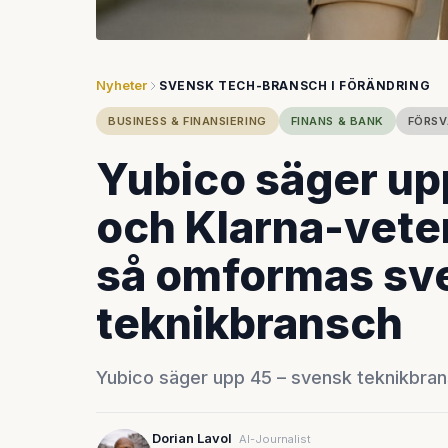
Nyheter
SVENSK TECH-BRANSCH I FÖRÄNDRING
BUSINESS & FINANSIERING
FINANS & BANK
FÖRSV
Yubico säger up
och Klarna-veter
så omformas sv
teknikbransch
Yubico säger upp 45 – svensk teknikbran
Dorian Lavol
AI-Journalist