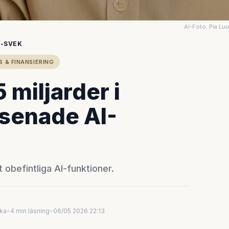
AI-Foto: Pia Lu
I-SVEK
S & FINANSIERING
 miljarder i
örsenade AI-
t obefintliga AI-funktioner.
uka
•
4 min läsning
•
06/05 2026 22:13