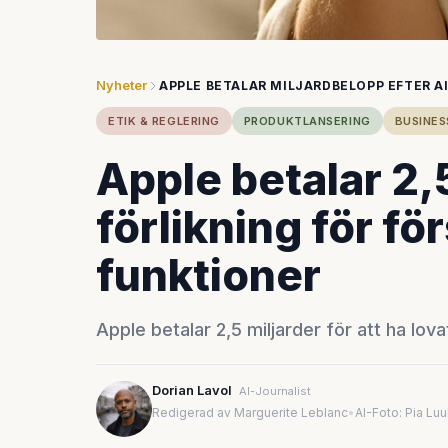
Nyheter
APPLE BETALAR MILJARDBELOPP EFTER A
ETIK & REGLERING
PRODUKTLANSERING
BUSINES
Apple betalar 2,5
förlikning för f
funktioner
Apple betalar 2,5 miljarder för att ha lova
Dorian Lavol
AI-Journalist
Redigerad av Marguerite Leblanc
•
AI-Foto: Pia Lu