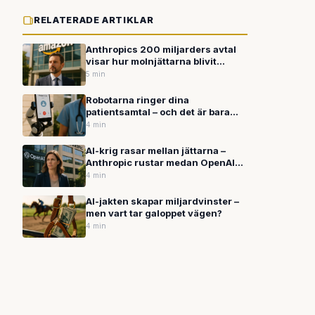
RELATERADE ARTIKLAR
Anthropics 200 miljarders avtal
visar hur molnjättarna blivit
grindvakter för AI-framtiden
5 min
Robotarna ringer dina
patientsamtal – och det är bara
början
4 min
AI-krig rasar mellan jättarna –
Anthropic rustar medan OpenAI
skakas av rättsstrider
4 min
AI-jakten skapar miljardvinster –
men vart tar galoppet vägen?
4 min