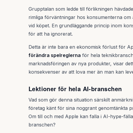
Grupptalan som ledde till förlikningen hävda
rimliga förväntningar hos konsumenterna om att
vid köpet. En grundläggande princip inom kon
för att ha ignorerat.
Detta är inte bara en ekonomisk förlust för Ap
förändra spelreglerna
för hela teknikbransch
marknadsföringen av nya produkter, visar detta f
konsekvenser av att lova mer än man kan lev
Lektioner för hela AI-branschen
Vad som gör denna situation särskilt anmärkni
företag känt för sina noggrant genomtänkta pr
Om till och med Apple kan falla i AI-hype-fäll
branschen?