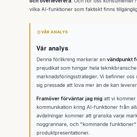
och överleverera
. Och för oss konsumenter?
vilka AI-funktioner som faktiskt finns tillgängliga
VÅR ANALYS
Vår analys
Denna förlikning markerar en
vändpunkt f
prejudikat som tvingar hela teknikbransche
marknadsföringsstrategier. Vi befinner oss 
sig pressade att lova mer än de kan levere
Framöver förväntar jag mig
att vi kommer 
kommunikation kring AI-funktioner från alla
avdelningar kommer att granska varje ma
noggrannare, och "kommande funktioner" ko
produktpresentationer.