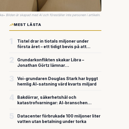
uka
•
Bilden är skapad med AI och föreställer inte personen i artikeln.
MEST LÄSTA
1
Tistel drar in tiotals miljoner under
första året – ett tidigt bevis på att
riskkapitalet söker sig till svensk
försvarsteknik
2
Grundarkonflikten skakar Libra –
Jonathan Görtz lämnar
enhörningsbolaget strax efter
miljardvärderingen
3
Voi-grundaren Douglas Stark har byggt
hemlig AI-satsning värd kvarts miljard
4
Bakdörrar, säkerhetshål och
katastrofvarningar: AI-branschen
bygger snabbare än den säkrar
5
Datacenter förbrukade 100 miljoner liter
vatten utan betalning under torka