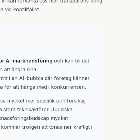
 Vi kan förvänta oss mer transparens kring
 vid köptillfället.
ör AI-marknadsföring
och kan bli det
n att ändra sina
mitt i en AI-bubbla där företag känner
ra för att hänga med i konkurrensen.
se mycket mer specifik och försiktig
 stora teknikaktörer. Juridiska
rknadsföringsbudskap mycket
mmer troligen att tonas ner kraftigt i