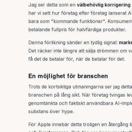
Jag ser detta som en
välbehövlig korrigering
har vi sett hur företag efter företag lanserat AI
bara som "kommande funktioner". Konsumenterna
betalande fullpris för halvfärdiga produkter.
Denna förlikning sänder en tydlig signal:
markn
Det räcker inte längre att sälja drömmen om v
få det de betalar för, när de betalar för det.
En möjlighet för branschen
Trots de kortsiktiga utmaningarna ser jag detta
branschen på lång sikt. När företag tvingas le
genomtänkta och faktiskt användbara AI-implem
substans över hype.
För Apple innebär detta troligen en återgång til