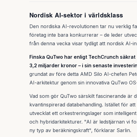
Nordisk AI-sektor i världsklass
Den nordiska AI-revolutionen tar nu verklig fa
företag inte bara konkurrerar – de leder utve
från denna vecka visar tydligt att nordisk AI-
Finska QuTwo har enligt TechCrunch säkrat e
3,2 miljarder kronor – i sin senaste invester
grundat av före detta AMD Silo AI-chefen Pete
AI-arkitektur genom sin innovativa QuTwo OS-
Vad som gör QuTwo särskilt fascinerande är de
kvantinspirerad databehandling. Istället för at
utvecklat ett orkestreringslager som intelligent
och hybridarkitekturer. "AI är ledstjärnan vi f
ny typ av beräkningskraft", förklarar Sarlin.