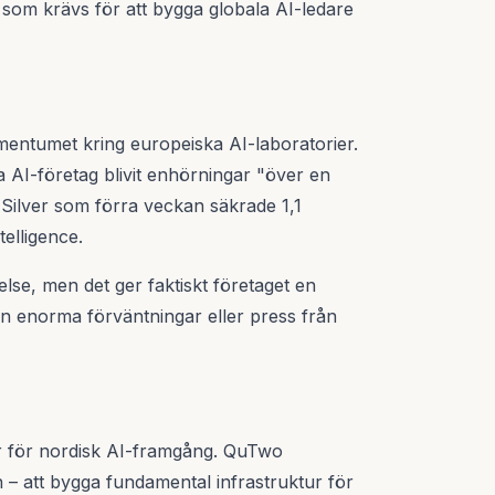
 som krävs för att bygga globala AI-ledare
entumet kring europeiska AI-laboratorier.
AI-företag blivit enhörningar "över en
Silver som förra veckan säkrade 1,1
telligence.
se, men det ger faktiskt företaget en
tan enorma förväntningar eller press från
er för nordisk AI-framgång. QuTwo
 – att bygga fundamental infrastruktur för