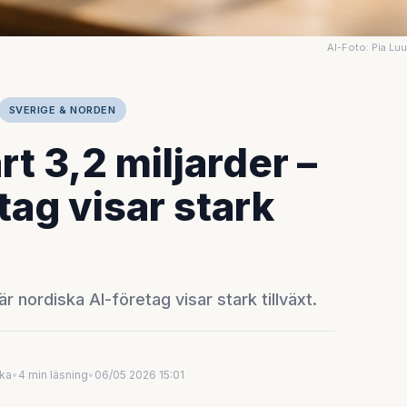
AI-Foto: Pia Lu
SVERIGE & NORDEN
t 3,2 miljarder –
tag visar stark
r nordiska AI-företag visar stark tillväxt.
uka
•
4 min läsning
•
06/05 2026 15:01