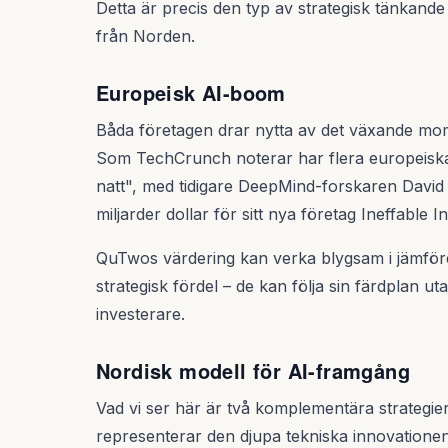
Detta är precis den typ av strategisk tänkande
från Norden.
Europeisk AI-boom
Båda företagen drar nytta av det växande mom
Som TechCrunch noterar har flera europeiska 
natt", med tidigare DeepMind-forskaren David 
miljarder dollar för sitt nya företag Ineffable In
QuTwos värdering kan verka blygsam i jämförel
strategisk fördel – de kan följa sin färdplan u
investerare.
Nordisk modell för AI-framgång
Vad vi ser här är två komplementära strategi
representerar den djupa tekniska innovationen