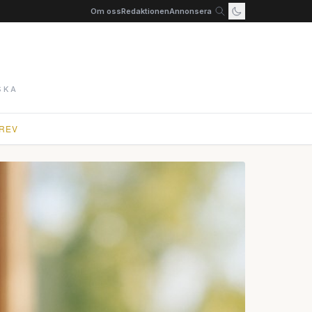
Om oss
Redaktionen
Annonsera
SKA
REV