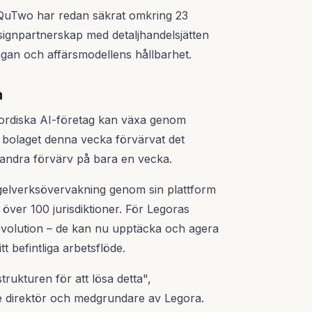
 – QuTwo har redan säkrat omkring 23
signpartnerskap med detaljhandelsjätten
ågan och affärsmodellens hållbarhet.
n
ordiska AI-företag kan växa genom
ar bolaget denna vecka förvärvat det
t andra förvärv på bara en vecka.
egelverksövervakning genom sin plattform
 över 100 jurisdiktioner. För Legoras
revolution – de kan nu upptäcka och agera
t befintliga arbetsflöde.
trukturen för att lösa detta",
 direktör och medgrundare av Legora.