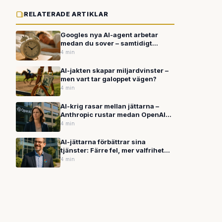
RELATERADE ARTIKLAR
Googles nya AI-agent arbetar
medan du sover – samtidigt
kräver andra AI-funktioner 4 GB
4 min
på din dator
AI-jakten skapar miljardvinster –
men vart tar galoppet vägen?
4 min
AI-krig rasar mellan jättarna –
Anthropic rustar medan OpenAI
skakas av rättsstrider
4 min
AI-jättarna förbättrar sina
tjänster: Färre fel, mer valfrihet
och personanpassning
4 min