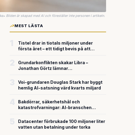
uka
•
Bilden är skapad med AI och föreställer inte personen i artikeln.
MEST LÄSTA
1
Tistel drar in tiotals miljoner under
första året – ett tidigt bevis på att
riskkapitalet söker sig till svensk
försvarsteknik
2
Grundarkonflikten skakar Libra –
Jonathan Görtz lämnar
enhörningsbolaget strax efter
miljardvärderingen
3
Voi-grundaren Douglas Stark har byggt
hemlig AI-satsning värd kvarts miljard
4
Bakdörrar, säkerhetshål och
katastrofvarningar: AI-branschen
bygger snabbare än den säkrar
5
Datacenter förbrukade 100 miljoner liter
vatten utan betalning under torka