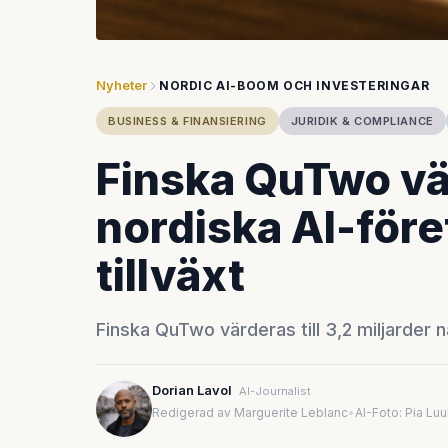
Nyheter
NORDIC AI-BOOM OCH INVESTERINGAR
BUSINESS & FINANSIERING
JURIDIK & COMPLIANCE
Finska QuTwo vär
nordiska AI-före
tillväxt
Finska QuTwo värderas till 3,2 miljarder nä
Dorian Lavol
AI-Journalist
Redigerad av Marguerite Leblanc
•
AI-Foto: Pia Lu