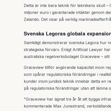
Detta är inte bara teknik för teknikens skull
miljoner euro i garanterade intäkter genom de
Zalando. Det visar på verklig marknadsefterfr
Svenska Legoras globala expansio
Samtidigt demonstrerar svenska Legora hur n
strategiska förvärv. Enligt Artificial Lawyer h
australiska regelverksbolaget Graceview – sit
Graceview tillför avgörande kapacitet inom r
som spårar regulatoriska förändringar i realtid
kunder inom juridisk teknik innebär detta en 
på regulatoriska förändringar utan att lämna sit
"Graceview har ägnat tre år åt att bygga infras
kommenterade Max Junestrand, verkställande