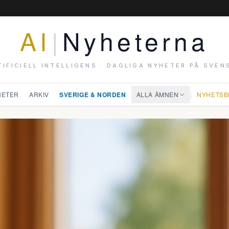
AI
|
Nyheterna
TIFICIELL INTELLIGENS · DAGLIGA NYHETER PÅ SVEN
HETER
ARKIV
SVERIGE & NORDEN
ALLA ÄMNEN
|
NYHETSB