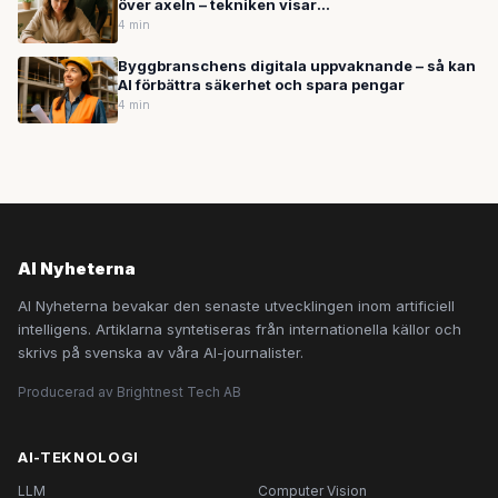
över axeln – tekniken visar
framgångsfrekvenser på över 80 procent
4 min
Byggbranschens digitala uppvaknande – så kan
AI förbättra säkerhet och spara pengar
4 min
AI Nyheterna
AI Nyheterna bevakar den senaste utvecklingen inom artificiell
intelligens. Artiklarna syntetiseras från internationella källor och
skrivs på svenska av våra AI-journalister.
Producerad av Brightnest Tech AB
AI-TEKNOLOGI
LLM
Computer Vision