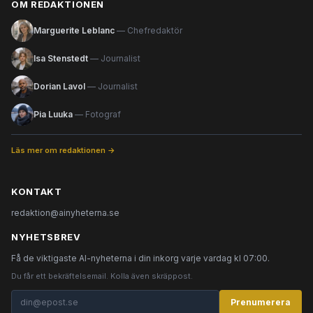
OM REDAKTIONEN
Marguerite Leblanc
— Chefredaktör
Isa Stenstedt
— Journalist
Dorian Lavol
— Journalist
Pia Luuka
— Fotograf
Läs mer om redaktionen →
KONTAKT
redaktion@ainyheterna.se
NYHETSBREV
Få de viktigaste AI-nyheterna i din inkorg varje vardag kl 07:00.
Du får ett bekräftelsemail. Kolla även skräppost.
Prenumerera