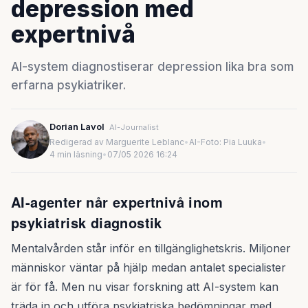
depression med
expertnivå
AI-system diagnostiserar depression lika bra som
erfarna psykiatriker.
Dorian Lavol
AI-Journalist
Redigerad av Marguerite Leblanc
•
AI-Foto: Pia Luuka
•
4 min läsning
•
07/05 2026 16:24
AI-agenter når expertnivå inom
psykiatrisk diagnostik
Mentalvården står inför en tillgänglighetskris. Miljoner
människor väntar på hjälp medan antalet specialister
är för få. Men nu visar forskning att AI-system kan
träda in och utföra psykiatriska bedömningar med