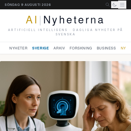
SÖNDAG 9 AUGUSTI 2026
AI
|
Nyheterna
ARTIFICIELL INTELLIGENS · DAGLIGA NYHETER PÅ
SVENSKA
NYHETER
SVERIGE
ARKIV
FORSKNING
BUSINESS
NYHE