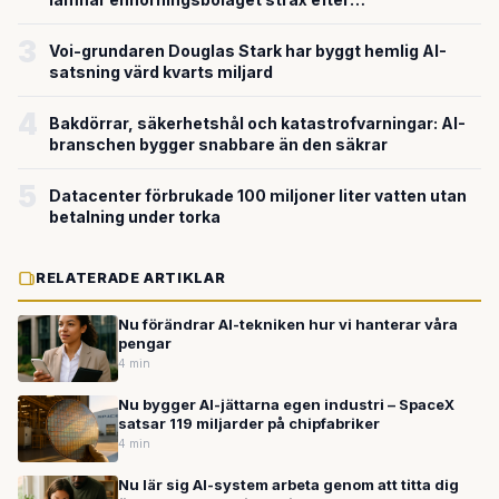
miljardvärderingen
3
Voi-grundaren Douglas Stark har byggt hemlig AI-
satsning värd kvarts miljard
4
Bakdörrar, säkerhetshål och katastrofvarningar: AI-
branschen bygger snabbare än den säkrar
5
Datacenter förbrukade 100 miljoner liter vatten utan
betalning under torka
RELATERADE ARTIKLAR
Nu förändrar AI-tekniken hur vi hanterar våra
pengar
4 min
Nu bygger AI-jättarna egen industri – SpaceX
satsar 119 miljarder på chipfabriker
4 min
Nu lär sig AI-system arbeta genom att titta dig