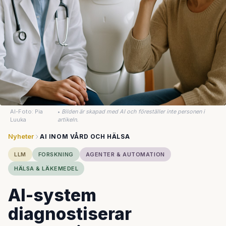
AI-Foto: Pia
•
Bilden är skapad med AI och föreställer inte personen i
Luuka
artikeln.
Nyheter
AI INOM VÅRD OCH HÄLSA
LLM
FORSKNING
AGENTER & AUTOMATION
HÄLSA & LÄKEMEDEL
AI-system
diagnostiserar