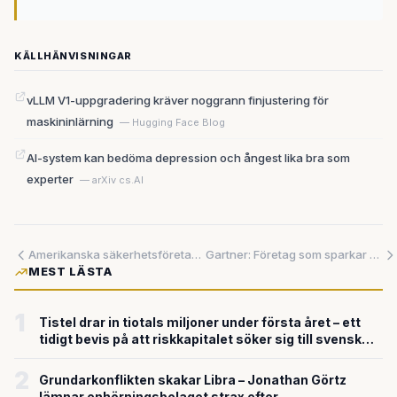
KÄLLHÄNVISNINGAR
vLLM V1-uppgradering kräver noggrann finjustering för
maskininlärning
— Hugging Face Blog
AI-system kan bedöma depression och ångest lika bra som
experter
— arXiv cs.AI
Amerikanska säkerhetsföretag satsar hundratals miljoner på AI – utmanar svenska företag
Gartner: Företag som sparkar personal efter AI-satsningar får sämre resultat
MEST LÄSTA
1
Tistel drar in tiotals miljoner under första året – ett
tidigt bevis på att riskkapitalet söker sig till svensk
försvarsteknik
2
Grundarkonflikten skakar Libra – Jonathan Görtz
lämnar enhörningsbolaget strax efter