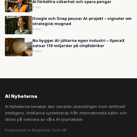
AI förbättra säkerhet och spara pengar
4 min
Google och Snap pausar AI-projekt – signaler om
strategisk mognad
4 min
Nu bygger AI-jättarna egen industri – SpaceX
satsar 119 miljarder på chipfabriker
4 min
AI Nyheterna
AI Nyheterna bevakar den senaste utvecklingen inom artificiell
intelligens. Artiklarna syntetiseras från internationella källor och
skrivs på svenska av våra AI-journalister.
Producerad av Brightnest Tech AB