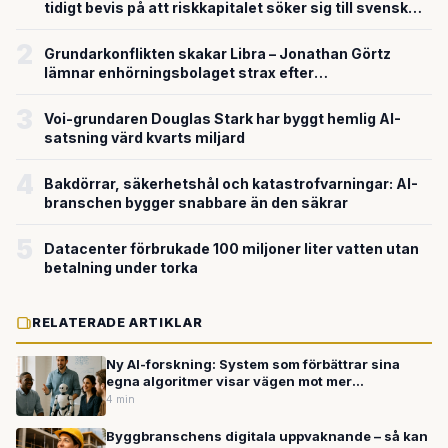
tidigt bevis på att riskkapitalet söker sig till svensk
försvarsteknik
2
Grundarkonflikten skakar Libra – Jonathan Görtz
lämnar enhörningsbolaget strax efter
miljardvärderingen
3
Voi-grundaren Douglas Stark har byggt hemlig AI-
satsning värd kvarts miljard
4
Bakdörrar, säkerhetshål och katastrofvarningar: AI-
branschen bygger snabbare än den säkrar
5
Datacenter förbrukade 100 miljoner liter vatten utan
betalning under torka
RELATERADE ARTIKLAR
Ny AI-forskning: System som förbättrar sina
egna algoritmer visar vägen mot mer
självständiga datorer
4 min
Byggbranschens digitala uppvaknande – så kan