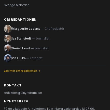
Sverige & Norden
OM REDAKTIONEN
Marguerite Leblanc
— Chefredaktör
Isa Stenstedt
— Journalist
Dorian Lavol
— Journalist
Pia Luuka
— Fotograf
Läs mer om redaktionen →
KONTAKT
redaktion@ainyheterna.se
NYHETSBREV
Få de viktigaste AI-nyheterna i din inkorg varje vardag kl 07:00.