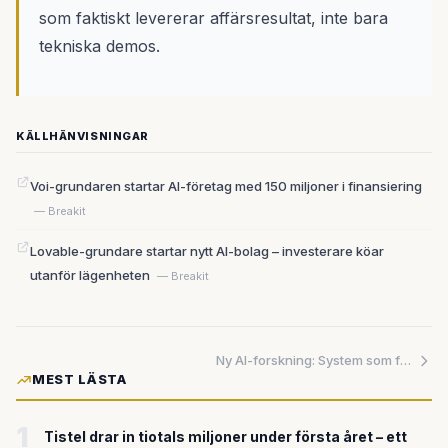
som faktiskt levererar affärsresultat, inte bara
tekniska demos.
KÄLLHÄNVISNINGAR
Voi-grundaren startar AI-företag med 150 miljoner i finansiering
— Breakit
Lovable-grundare startar nytt AI-bolag – investerare köar
utanför lägenheten
— Breakit
Ny AI-forskning: System som förbättrar sina egna algoritmer visar vägen mot mer självständiga datorer
MEST LÄSTA
1
Tistel drar in tiotals miljoner under första året – ett