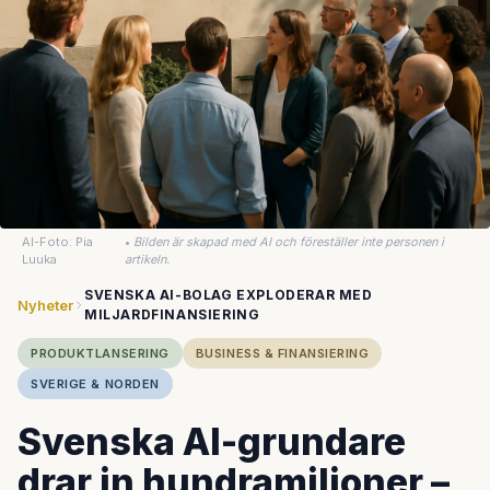
AI-Foto: Pia
•
Bilden är skapad med AI och föreställer inte personen i
Luuka
artikeln.
SVENSKA AI-BOLAG EXPLODERAR MED
Nyheter
MILJARDFINANSIERING
PRODUKTLANSERING
BUSINESS & FINANSIERING
SVERIGE & NORDEN
Svenska AI-grundare
drar in hundramiljoner –