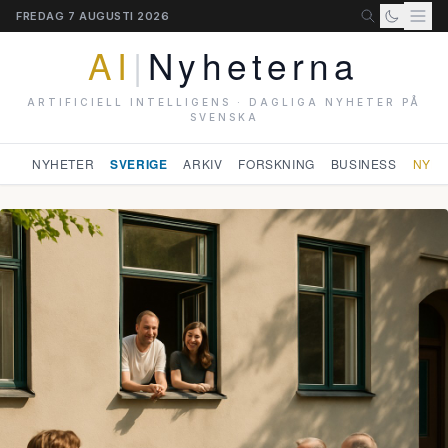
FREDAG 7 AUGUSTI 2026
AI
|
Nyheterna
ARTIFICIELL INTELLIGENS · DAGLIGA NYHETER PÅ
SVENSKA
NYHETER
SVERIGE
ARKIV
FORSKNING
BUSINESS
NYHE