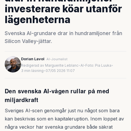
investerare köar utanför
lägenheterna
Svenska AI-grundare drar in hundramiljoner från
Silicon Valley-jättar.
Dorian Lavol
AI-Journalist
Redigerad av Marguerite Leblanc
•
AI-Foto: Pia Luuka
•
3 min läsning
•
07/05 2026 11:07
Den svenska AI-vågen rullar på med
miljardkraft
Sveriges AI-scen genomgår just nu något som bara
kan beskrivas som en kapitaleruption. Inom loppet av
några veckor har svenska grundare både säkrat