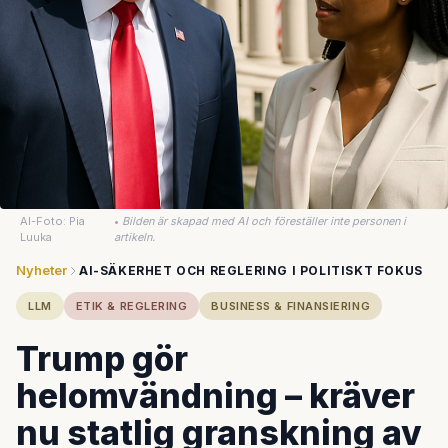
AI-Foto: Pia
•
Bilden är skapad med AI och föreställer inte personen i
Luuka
artikeln.
Nyheter
AI-SÄKERHET OCH REGLERING I POLITISKT FOKUS
LLM
ETIK & REGLERING
BUSINESS & FINANSIERING
Trump gör
helomvändning – kräver
nu statlig granskning av