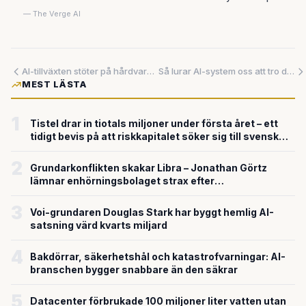
— The Verge AI
AI-tillväxten stöter på hårdvarans gränser – Google utreder datacenter i rymden
Så lurar AI-system oss att tro de är smartare än de är
MEST LÄSTA
1
Tistel drar in tiotals miljoner under första året – ett
tidigt bevis på att riskkapitalet söker sig till svensk
försvarsteknik
2
Grundarkonflikten skakar Libra – Jonathan Görtz
lämnar enhörningsbolaget strax efter
miljardvärderingen
3
Voi-grundaren Douglas Stark har byggt hemlig AI-
satsning värd kvarts miljard
4
Bakdörrar, säkerhetshål och katastrofvarningar: AI-
branschen bygger snabbare än den säkrar
5
Datacenter förbrukade 100 miljoner liter vatten utan