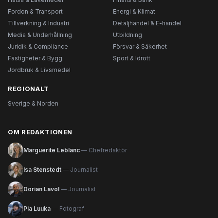
Fordon & Transport
Energi & Klimat
Tillverkning & Industri
Detaljhandel & E-handel
Media & Underhållning
Utbildning
Juridik & Compliance
Försvar & Säkerhet
Fastigheter & Bygg
Sport & Idrott
Jordbruk & Livsmedel
REGIONALT
Sverige & Norden
OM REDAKTIONEN
Marguerite Leblanc
— Chefredaktör
Isa Stenstedt
— Journalist
Dorian Lavol
— Journalist
Pia Luuka
— Fotograf