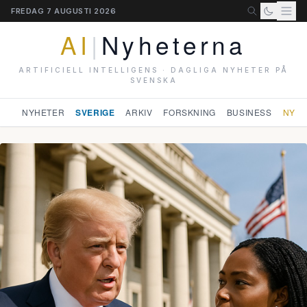
FREDAG 7 AUGUSTI 2026
AI
|
Nyheterna
ARTIFICIELL INTELLIGENS · DAGLIGA NYHETER PÅ
SVENSKA
NYHETER
SVERIGE
ARKIV
FORSKNING
BUSINESS
NYHE