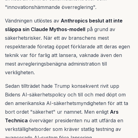
"innovationshämmande överreglering".
Vändningen utlöstes av
Anthropics beslut att inte
släppa sin Claude Mythos-modell
på grund av
säkerhetsrisker. När ett av branschens mest
respekterade företag öppet förklarade att deras egen
teknik var för farlig att lansera, vaknade även den
mest avregleringsbenägna administration till
verkligheten.
Sedan tillträdet hade Trump konsekvent rivit upp
Bidens AI-säkerhetspolicy och till och med döpt om
den amerikanska AI-säkerhetsmyndigheten för att ta
bort ordet "säkerhet" ur namnet. Men enligt
Ars
Technica
överväger presidenten nu att utfärda en
verkställighetsorder som kräver statlig testning av
avancerade AI-system före lansering.