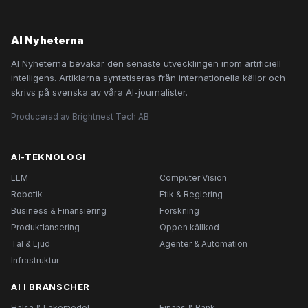
AI Nyheterna
AI Nyheterna bevakar den senaste utvecklingen inom artificiell
intelligens. Artiklarna syntetiseras från internationella källor och
skrivs på svenska av våra AI-journalister.
Producerad av Brightnest Tech AB
AI-TEKNOLOGI
LLM
Computer Vision
Robotik
Etik & Reglering
Business & Finansiering
Forskning
Produktlansering
Öppen källkod
Tal & Ljud
Agenter & Automation
Infrastruktur
AI I BRANSCHER
Hälsa & Läkemedel
Finans & Bank