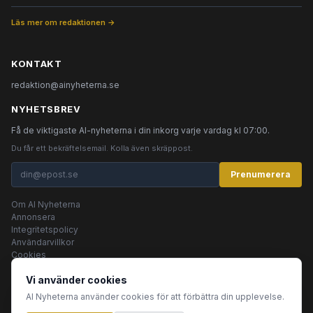
Läs mer om redaktionen →
KONTAKT
redaktion@ainyheterna.se
NYHETSBREV
Få de viktigaste AI-nyheterna i din inkorg varje vardag kl 07:00.
Du får ett bekräftelsemail. Kolla även skräppost.
Prenumerera
Om AI Nyheterna
Annonsera
Integritetspolicy
Användarvillkor
Cookies
Vi använder cookies
AI Nyheterna använder cookies för att förbättra din upplevelse.
© 2026 AI Nyheterna •
Integritetspolicy
•
Användarvillkor
•
Cookies