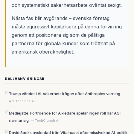
och systematiskt säkerhetsarbete oväntat sexigt.
Nästa fas blir avgörande – svenska företag
måste aggressivt kapitalisera på denna förvirring
genom att positionera sig som de pålitliga
partnerna för globala kunder som tröttnat på
amerikansk oberäknelighet.
KÄLLHÄNVISNINGAR
Trump vänder i AI-säkerhetsfrågan efter Anthropics varning
—
Ars Technica AI
Mediejätte: Förtroende för AI-ledare spelar ingen roll när AGI
närmar sig
— TechCrunch AI
David Sacks avskedad från Vita huset efter misslyckad AI-politik