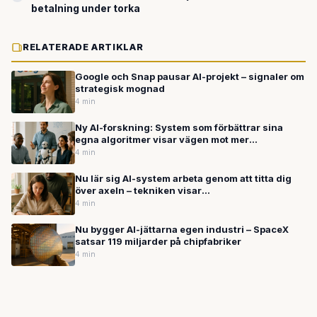
betalning under torka
RELATERADE ARTIKLAR
Google och Snap pausar AI-projekt – signaler om
strategisk mognad
4 min
Ny AI-forskning: System som förbättrar sina
egna algoritmer visar vägen mot mer
självständiga datorer
4 min
Nu lär sig AI-system arbeta genom att titta dig
över axeln – tekniken visar
framgångsfrekvenser på över 80 procent
4 min
Nu bygger AI-jättarna egen industri – SpaceX
satsar 119 miljarder på chipfabriker
4 min