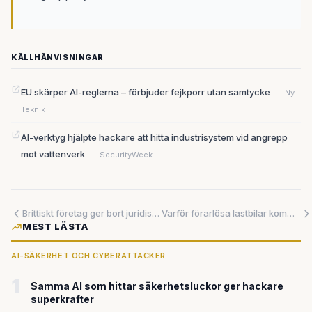
KÄLLHÄNVISNINGAR
EU skärper AI-reglerna – förbjuder fejkporr utan samtycke
— Ny
Teknik
AI-verktyg hjälpte hackare att hitta industrisystem vid angrepp
mot vattenverk
— SecurityWeek
Brittiskt företag ger bort juridisk AI gratis – kan störa hela branschen
Varför förarlösa lastbilar kommer före robotaxin – trots alla löften
MEST LÄSTA
AI-SÄKERHET OCH CYBERATTACKER
1
Samma AI som hittar säkerhetsluckor ger hackare
superkrafter