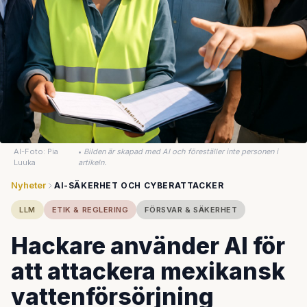
AI-Foto: Pia
•
Bilden är skapad med AI och föreställer inte personen i
Luuka
artikeln.
Nyheter
AI-SÄKERHET OCH CYBERATTACKER
LLM
ETIK & REGLERING
FÖRSVAR & SÄKERHET
Hackare använder AI för
att attackera mexikansk
vattenförsörjning