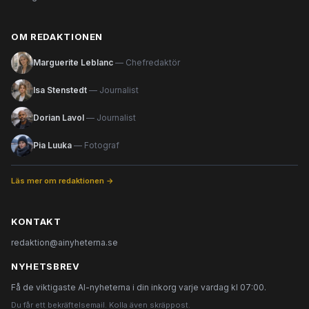
OM REDAKTIONEN
Marguerite Leblanc
— Chefredaktör
Isa Stenstedt
— Journalist
Dorian Lavol
— Journalist
Pia Luuka
— Fotograf
Läs mer om redaktionen →
KONTAKT
redaktion@ainyheterna.se
NYHETSBREV
Få de viktigaste AI-nyheterna i din inkorg varje vardag kl 07:00.
Du får ett bekräftelsemail. Kolla även skräppost.