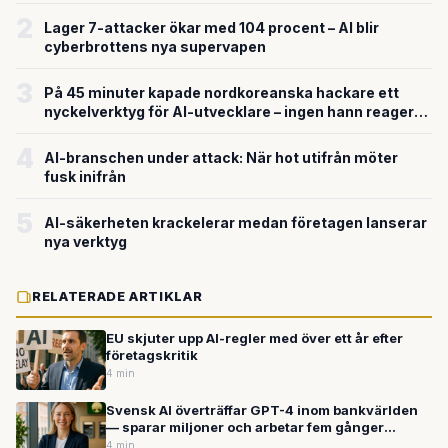
2
Lager 7-attacker ökar med 104 procent – AI blir
cyberbrottens nya supervapen
3
På 45 minuter kapade nordkoreanska hackare ett
nyckelverktyg för AI-utvecklare – ingen hann reagera i
tid
4
AI-branschen under attack: När hot utifrån möter
fusk inifrån
5
AI-säkerheten krackelerar medan företagen lanserar
nya verktyg
RELATERADE ARTIKLAR
EU skjuter upp AI-regler med över ett år efter
företagskritik
4 min
Svensk AI överträffar GPT-4 inom bankvärlden
— sparar miljoner och arbetar fem gånger
snabbare
4 min