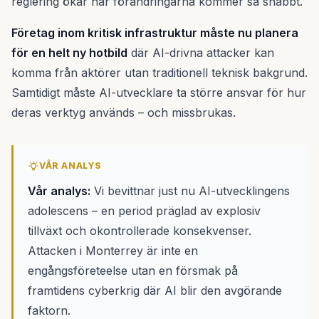
reglering ökar när förändringarna kommer så snabbt.
Företag inom kritisk infrastruktur måste nu planera
för en helt ny hotbild
där AI-drivna attacker kan
komma från aktörer utan traditionell teknisk bakgrund.
Samtidigt måste AI-utvecklare ta större ansvar för hur
deras verktyg används – och missbrukas.
VÅR ANALYS
Vår analys:
Vi bevittnar just nu AI-utvecklingens
adolescens – en period präglad av explosiv
tillväxt och okontrollerade konsekvenser.
Attacken i Monterrey är inte en
engångsföreteelse utan en försmak på
framtidens cyberkrig där AI blir den avgörande
faktorn.