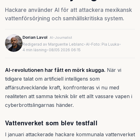
Hackare använder AI för att attackera mexikansk
vattenförsörjning och samhällskritiska system.
Dorian Lavol
AI-Journalist
Redigerad av Marguerite Leblanc
•
AI-Foto: Pia Luuka
•
4 min läsning
•
08/05 2026 06:15
AI-revolutionen har fått en mörk skugga.
När vi
tidigare talat om artificiell intelligens som
affärsutvecklande kraft, konfronteras vi nu med
realiteten att samma teknik blir ett allt vassare vapen i
cyberbrottslingarnas händer.
Vattenverket som blev testfall
I januari attackerade hackare kommunala vattenverket