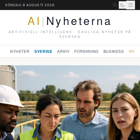
SÖNDAG 9 AUGUSTI 2026
AI
|
Nyheterna
ARTIFICIELL INTELLIGENS · DAGLIGA NYHETER PÅ
SVENSKA
NYHETER
SVERIGE
ARKIV
FORSKNING
BUSINESS
NYHE