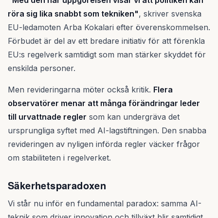
"Med den här uppgörelsen visar vi att politiken kan
röra sig lika snabbt som tekniken"
, skriver svenska
EU-ledamoten Arba Kokalari efter överenskommelsen.
Förbudet är del av ett bredare initiativ för att förenkla
EU:s regelverk samtidigt som man stärker skyddet för
enskilda personer.
Men revideringarna möter också kritik.
Flera
observatörer menar att många förändringar leder
till urvattnade regler
som kan undergräva det
ursprungliga syftet med AI-lagstiftningen. Den snabba
revideringen av nyligen införda regler väcker frågor
om stabiliteten i regelverket.
Säkerhetsparadoxen
Vi står nu inför en fundamental paradox: samma AI-
teknik som driver innovation och tillväxt blir samtidigt