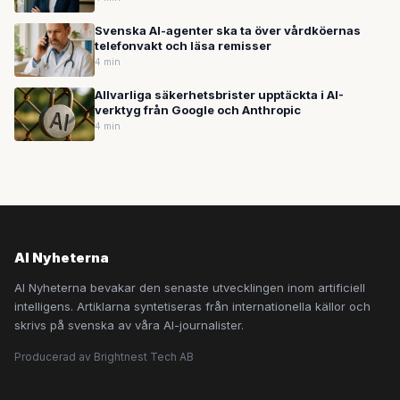
Svenska AI-agenter ska ta över vårdköernas
telefonvakt och läsa remisser
4 min
Allvarliga säkerhetsbrister upptäckta i AI-
verktyg från Google och Anthropic
4 min
AI Nyheterna
AI Nyheterna bevakar den senaste utvecklingen inom artificiell
intelligens. Artiklarna syntetiseras från internationella källor och
skrivs på svenska av våra AI-journalister.
Producerad av Brightnest Tech AB