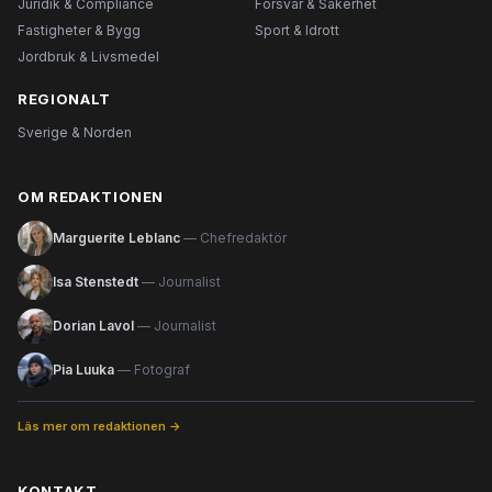
Juridik & Compliance
Försvar & Säkerhet
Fastigheter & Bygg
Sport & Idrott
Jordbruk & Livsmedel
REGIONALT
Sverige & Norden
OM REDAKTIONEN
Marguerite Leblanc
— Chefredaktör
Isa Stenstedt
— Journalist
Dorian Lavol
— Journalist
Pia Luuka
— Fotograf
Läs mer om redaktionen →
KONTAKT