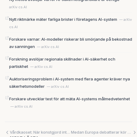
arXiv cs.AI
Nytt riktmärke mäter farliga brister i företagens AI-system
— arXiv
cs.AI
Forskare varnar: AI-modeller riskerar bli smörjande på bekostnad
av sanningen
— arXiv cs.AI
Forskning avslöjar regionala skillnader i AI-säkerhet och
partiskhet
— arXiv cs.AI
Auktoriseringsproblem i AI-system med flera agenter kräver nya
säkerhetsmodeller
— arXiv cs.AI
Forskare utvecklar test för att mäta AI-systems målmedvetenhet
— arXiv cs.AI
Vårdkaoset: När konstgjord intelligens automatiserar problemen istället för att lösa dem
Medan Europa debatterar kör Asien förbi i transportrevolutionen