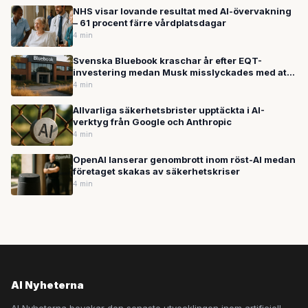
NHS visar lovande resultat med AI-övervakning
– 61 procent färre vårdplatsdagar
4 min
Svenska Bluebook kraschar år efter EQT-
investering medan Musk misslyckades med att
värva OpenAI-talanger
4 min
Allvarliga säkerhetsbrister upptäckta i AI-
verktyg från Google och Anthropic
4 min
OpenAI lanserar genombrott inom röst-AI medan
företaget skakas av säkerhetskriser
4 min
AI Nyheterna