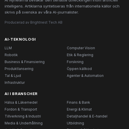
AI Nyheterna bevakar den senaste utvecklingen inom artificiell
intelligens. Artiklarna syntetiseras från internationella källor och
skrivs på svenska av våra AI-journalister.
Producerad av Brightnest Tech AB
AI-TEKNOLOGI
LLM
Computer Vision
Robotik
Etik & Reglering
Business & Finansiering
Forskning
Produktlansering
Öppen källkod
Tal & Ljud
Agenter & Automation
Infrastruktur
AI I BRANSCHER
Hälsa & Läkemedel
Finans & Bank
Fordon & Transport
Energi & Klimat
Tillverkning & Industri
Detaljhandel & E-handel
Media & Underhållning
Utbildning