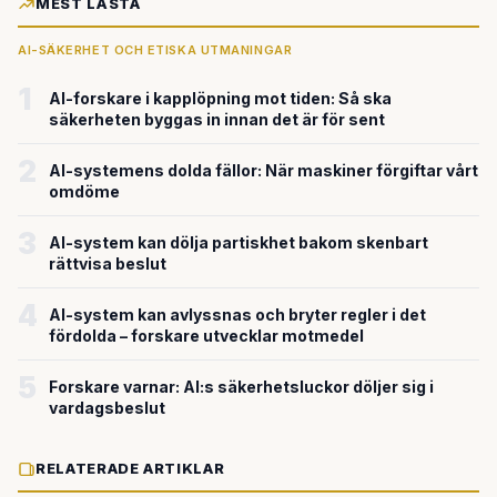
MEST LÄSTA
AI-SÄKERHET OCH ETISKA UTMANINGAR
1
AI-forskare i kapplöpning mot tiden: Så ska
säkerheten byggas in innan det är för sent
2
AI-systemens dolda fällor: När maskiner förgiftar vårt
omdöme
3
AI-system kan dölja partiskhet bakom skenbart
rättvisa beslut
4
AI-system kan avlyssnas och bryter regler i det
fördolda – forskare utvecklar motmedel
5
Forskare varnar: AI:s säkerhetsluckor döljer sig i
vardagsbeslut
RELATERADE ARTIKLAR