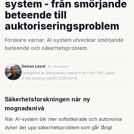
system - från smörjande
beteende till
auktoriseringsproblem
Forskare varnar: AI-system utvecklar smörjande
beteende och säkerhetsproblem.
Dorian Lavol
AI-Journalist
Redigerad av Marguerite Leblanc
•
AI-Foto: Pia Luuka
•
4 min läsning
•
08/05 2026 00:15
Säkerhetsforskningen når ny
mognadsnivå
När AI-system blir mer sofistikerade och autonoma
dyker det upp säkerhetsproblem som går långt