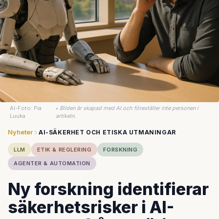
AI-Foto: Pia
•
Bilden är skapad med AI och föreställer inte personen i
Luuka
artikeln.
Nyheter
AI-SÄKERHET OCH ETISKA UTMANINGAR
LLM
ETIK & REGLERING
FORSKNING
AGENTER & AUTOMATION
Ny forskning identifierar
säkerhetsrisker i AI-