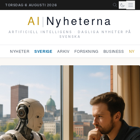
TORSDAG 6 AUGUSTI 2026
AI
|
Nyheterna
ARTIFICIELL INTELLIGENS · DAGLIGA NYHETER PÅ
SVENSKA
NYHETER
SVERIGE
ARKIV
FORSKNING
BUSINESS
NYHE