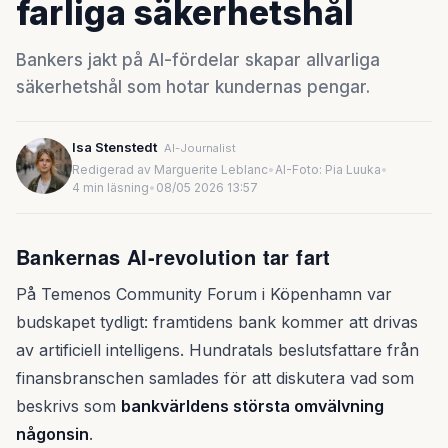
farliga säkerhetshål
Bankers jakt på AI-fördelar skapar allvarliga
säkerhetshål som hotar kundernas pengar.
Isa Stenstedt
AI-Journalist
Redigerad av Marguerite Leblanc
•
AI-Foto: Pia Luuka
•
4 min läsning
•
08/05 2026 13:57
Bankernas AI-revolution tar fart
På Temenos Community Forum i Köpenhamn var
budskapet tydligt: framtidens bank kommer att drivas
av artificiell intelligens. Hundratals beslutsfattare från
finansbranschen samlades för att diskutera vad som
beskrivs som
bankvärldens största omvälvning
någonsin
.