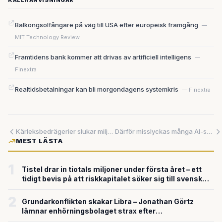
KÄLLHÄNVISNINGAR
Balkongsolfångare på väg till USA efter europeisk framgång
—
MIT Technology Review
Framtidens bank kommer att drivas av artificiell intelligens
—
Finextra
Realtidsbetalningar kan bli morgondagens systemkris
— Finextra
Kärleksbedrägerier slukar miljarder – medan tekniken bygger framtidens säkerhet
Därför misslyckas många AI-satsningar i vården: Tekniken kommer före datahanteringen
MEST LÄSTA
1
Tistel drar in tiotals miljoner under första året – ett
tidigt bevis på att riskkapitalet söker sig till svensk
försvarsteknik
2
Grundarkonflikten skakar Libra – Jonathan Görtz
lämnar enhörningsbolaget strax efter
miljardvärderingen