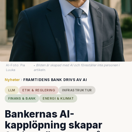
AI-Foto: Pia
•
Bilden är skapad med AI och föreställer inte personen i
Luuka
artikeln.
Nyheter
FRAMTIDENS BANK DRIVS AV AI
LLM
ETIK & REGLERING
INFRASTRUKTUR
FINANS & BANK
ENERGI & KLIMAT
Bankernas AI-
kapplöpning skapar