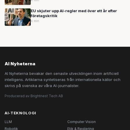
4 min
EU skjuter upp AI-regler med över ett år efter
företagskritik
4 min
AI Nyheterna
AI Nyheterna bevakar den senaste utvecklingen inom artificiell
intelligens. Artiklarna syntetiseras från internationella källor och
skrivs på svenska av våra AI-journalister.
Producerad av Brightnest Tech AB
AI-TEKNOLOGI
LLM
Computer Vision
Robotik
Etik & Reglering