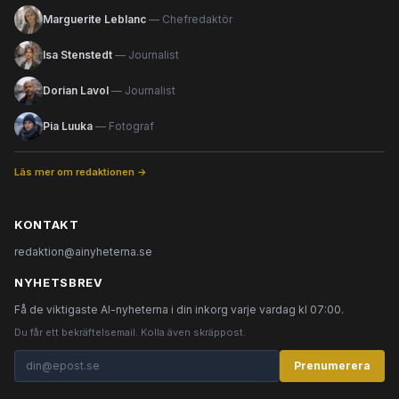
Marguerite Leblanc
— Chefredaktör
Isa Stenstedt
— Journalist
Dorian Lavol
— Journalist
Pia Luuka
— Fotograf
Läs mer om redaktionen →
KONTAKT
redaktion@ainyheterna.se
NYHETSBREV
Få de viktigaste AI-nyheterna i din inkorg varje vardag kl 07:00.
Du får ett bekräftelsemail. Kolla även skräppost.
Prenumerera