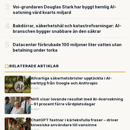
3
Voi-grundaren Douglas Stark har byggt hemlig AI-
satsning värd kvarts miljard
4
Bakdörrar, säkerhetshål och katastrofvarningar: AI-
branschen bygger snabbare än den säkrar
5
Datacenter förbrukade 100 miljoner liter vatten utan
betalning under torka
RELATERADE ARTIKLAR
Allvarliga säkerhetsbrister upptäckta i AI-
verktyg från Google och Anthropic
4 min
NHS visar lovande resultat med AI-övervakning
– 61 procent färre vårdplatsdagar
4 min
ChatGPT fastnar i kärleksfulla fraser – driver
kinesiska användare till vansinne