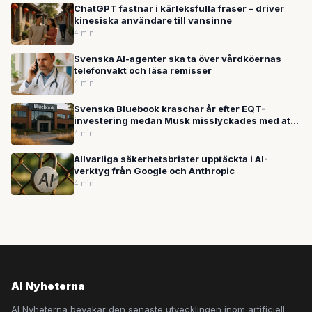
ChatGPT fastnar i kärleksfulla fraser – driver
kinesiska användare till vansinne
4 min
Svenska AI-agenter ska ta över vårdköernas
telefonvakt och läsa remisser
4 min
Svenska Bluebook kraschar år efter EQT-
investering medan Musk misslyckades med att
värva OpenAI-talanger
4 min
Allvarliga säkerhetsbrister upptäckta i AI-
verktyg från Google och Anthropic
4 min
AI Nyheterna
AI Nyheterna bevakar den senaste utvecklingen inom artificiell