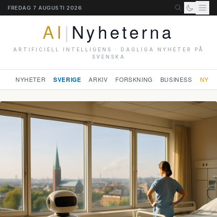
FREDAG 7 AUGUSTI 2026
AI
|
Nyheterna
ARTIFICIELL INTELLIGENS · DAGLIGA NYHETER PÅ
SVENSKA
NYHETER
SVERIGE
ARKIV
FORSKNING
BUSINESS
NYHE