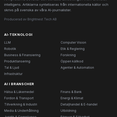
intelligens. Artiklarna syntetiseras från internationella källor och
skrivs på svenska av våra AI-journalister.
Producerad av Brightnest Tech AB
AI-TEKNOLOGI
LLM
Computer Vision
Robotik
Etik & Reglering
Business & Finansiering
Forskning
Produktlansering
Öppen källkod
Tal & Ljud
Agenter & Automation
Infrastruktur
AI I BRANSCHER
Hälsa & Läkemedel
Finans & Bank
Fordon & Transport
Energi & Klimat
Tillverkning & Industri
Detaljhandel & E-handel
Media & Underhållning
Utbildning
Juridik & Compliance
Försvar & Säkerhet