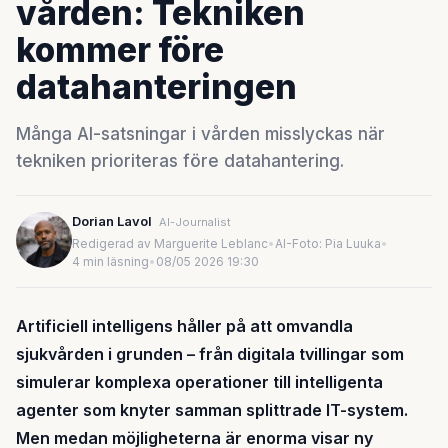
vården: Tekniken
kommer före
datahanteringen
Många AI-satsningar i vården misslyckas när
tekniken prioriteras före datahantering.
Dorian Lavol
AI-Journalist
Redigerad av Marguerite Leblanc
•
AI-Foto: Pia Luuka
•
4 min läsning
•
08/05 2026 19:30
Artificiell intelligens håller på att omvandla
sjukvården i grunden – från digitala tvillingar som
simulerar komplexa operationer till intelligenta
agenter som knyter samman splittrade IT-system.
Men medan möjligheterna är enorma visar ny