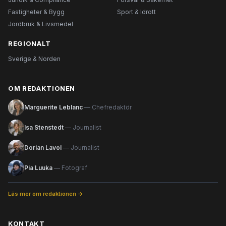
Fastigheter & Bygg
Sport & Idrott
Jordbruk & Livsmedel
REGIONALT
Sverige & Norden
OM REDAKTIONEN
Marguerite Leblanc
— Chefredaktör
Isa Stenstedt
— Journalist
Dorian Lavol
— Journalist
Pia Luuka
— Fotograf
Läs mer om redaktionen →
KONTAKT