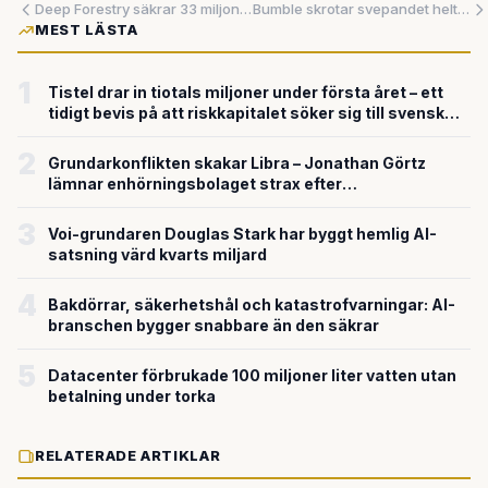
Deep Forestry säkrar 33 miljoner för revolutionerande skogsdrönare - visar nordisk techs globala dragningskraft
Bumble skrotar svepandet helt – när krisen tvingar fram förändring
MEST LÄSTA
1
Tistel drar in tiotals miljoner under första året – ett
tidigt bevis på att riskkapitalet söker sig till svensk
försvarsteknik
2
Grundarkonflikten skakar Libra – Jonathan Görtz
lämnar enhörningsbolaget strax efter
miljardvärderingen
3
Voi-grundaren Douglas Stark har byggt hemlig AI-
satsning värd kvarts miljard
4
Bakdörrar, säkerhetshål och katastrofvarningar: AI-
branschen bygger snabbare än den säkrar
5
Datacenter förbrukade 100 miljoner liter vatten utan
betalning under torka
RELATERADE ARTIKLAR