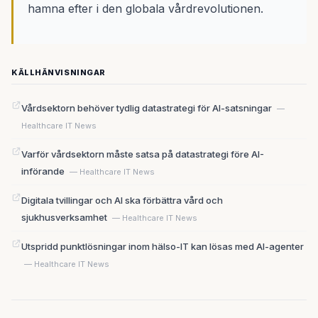
hamna efter i den globala vårdrevolutionen.
KÄLLHÄNVISNINGAR
Vårdsektorn behöver tydlig datastrategi för AI-satsningar
—
Healthcare IT News
Varför vårdsektorn måste satsa på datastrategi före AI-
införande
— Healthcare IT News
Digitala tvillingar och AI ska förbättra vård och
sjukhusverksamhet
— Healthcare IT News
Utspridd punktlösningar inom hälso-IT kan lösas med AI-agenter
— Healthcare IT News