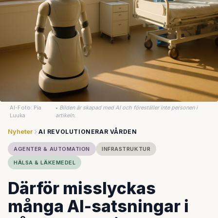
AI-Foto: Pia
•
Bilden är skapad med AI och föreställer inte personen i
Luuka
artikeln.
Nyheter
AI REVOLUTIONERAR VÅRDEN
AGENTER & AUTOMATION
INFRASTRUKTUR
HÄLSA & LÄKEMEDEL
Därför misslyckas
många AI-satsningar i