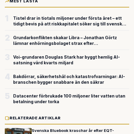
MEST LÄSTA
1
Tistel drar in tiotals miljoner under första året – ett
tidigt bevis på att riskkapitalet söker sig till svensk
försvarsteknik
2
Grundarkonflikten skakar Libra – Jonathan Görtz
lämnar enhörningsbolaget strax efter
miljardvärderingen
3
Voi-grundaren Douglas Stark har byggt hemlig AI-
satsning värd kvarts miljard
4
Bakdörrar, säkerhetshål och katastrofvarningar: AI-
branschen bygger snabbare än den säkrar
5
Datacenter förbrukade 100 miljoner liter vatten utan
betalning under torka
RELATERADE ARTIKLAR
Svenska Bluebook kraschar år efter EQT-