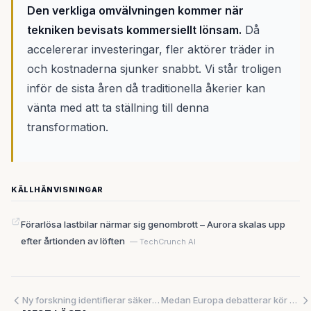
Den verkliga omvälvningen kommer när
tekniken bevisats kommersiellt lönsam.
Då
accelererar investeringar, fler aktörer träder in
och kostnaderna sjunker snabbt. Vi står troligen
inför de sista åren då traditionella åkerier kan
vänta med att ta ställning till denna
transformation.
KÄLLHÄNVISNINGAR
Förarlösa lastbilar närmar sig genombrott – Aurora skalas upp
efter årtionden av löften
— TechCrunch AI
Ny forskning identifierar säkerhetsrisker i AI-system - från smörjande beteende till auktoriseringsproblem
Medan Europa debatterar kör Asien förbi i transportrevolutionen