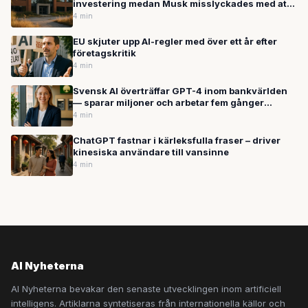
investering medan Musk misslyckades med att
värva OpenAI-talanger
4 min
EU skjuter upp AI-regler med över ett år efter
företagskritik
4 min
Svensk AI överträffar GPT-4 inom bankvärlden
— sparar miljoner och arbetar fem gånger
snabbare
4 min
ChatGPT fastnar i kärleksfulla fraser – driver
kinesiska användare till vansinne
4 min
AI Nyheterna
AI Nyheterna bevakar den senaste utvecklingen inom artificiell
intelligens. Artiklarna syntetiseras från internationella källor och