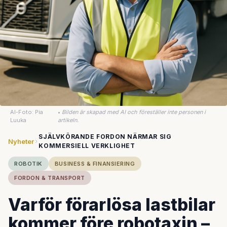
AI-Foto: Pia
•
Bilden är skapad med AI och föreställer inte personen i
Luuka
artikeln.
SJÄLVKÖRANDE FORDON NÄRMAR SIG
Nyheter
KOMMERSIELL VERKLIGHET
ROBOTIK
BUSINESS & FINANSIERING
FORDON & TRANSPORT
Varför förarlösa lastbilar
kommer före robotaxin –