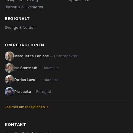
Jordbruk & Livsmedel
REGIONALT
Sverige & Norden
OM REDAKTIONEN
Marguerite Leblanc
— Chefredaktör
Isa Stenstedt
— Journalist
Dorian Lavol
— Journalist
Pia Luuka
— Fotograf
Läs mer om redaktionen →
KONTAKT