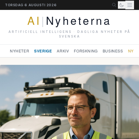
TORSDAG 6 AUGUSTI 2026
AI
|
Nyheterna
ARTIFICIELL INTELLIGENS · DAGLIGA NYHETER PÅ
SVENSKA
NYHETER
SVERIGE
ARKIV
FORSKNING
BUSINESS
NYHE