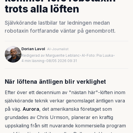
trots alla löften
Självkörande lastbilar tar ledningen medan
robotaxin fortfarande väntar på genombrott.
Dorian Lavol
AI-Journalist
Redigerad av Marguerite Leblanc
•
AI-Foto: Pia Luuka
•
4 min läsning
•
08/05 2026 09:31
När löftena äntligen blir verklighet
Efter över ett decennium av "nästan här"-löften inom
självkörande teknik verkar genomslaget äntligen vara
på väg.
Aurora
, det amerikanska företaget som
grundades av Chris Urmson, planerar en kraftig
uppskaling från sitt nuvarande kommersiella program