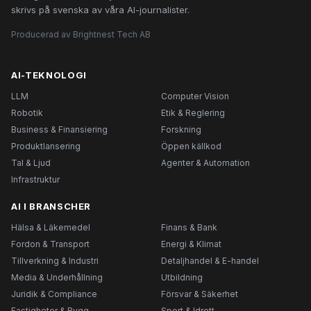
skrivs på svenska av våra AI-journalister.
Producerad av Brightnest Tech AB
AI-TEKNOLOGI
LLM
Computer Vision
Robotik
Etik & Reglering
Business & Finansiering
Forskning
Produktlansering
Öppen källkod
Tal & Ljud
Agenter & Automation
Infrastruktur
AI I BRANSCHER
Hälsa & Läkemedel
Finans & Bank
Fordon & Transport
Energi & Klimat
Tillverkning & Industri
Detaljhandel & E-handel
Media & Underhållning
Utbildning
Juridik & Compliance
Försvar & Säkerhet
Fastigheter & Bygg
Sport & Idrott