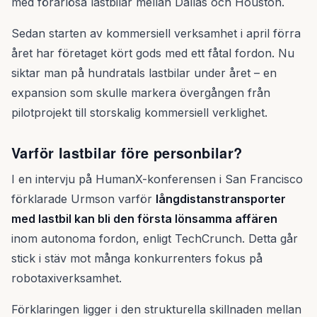
med förarlösa lastbilar mellan Dallas och Houston.
Sedan starten av kommersiell verksamhet i april förra
året har företaget kört gods med ett fåtal fordon. Nu
siktar man på hundratals lastbilar under året – en
expansion som skulle markera övergången från
pilotprojekt till storskalig kommersiell verklighet.
Varför lastbilar före personbilar?
I en intervju på HumanX-konferensen i San Francisco
förklarade Urmson varför
långdistanstransporter
med lastbil kan bli den första lönsamma affären
inom autonoma fordon, enligt TechCrunch. Detta går
stick i stäv mot många konkurrenters fokus på
robotaxiverksamhet.
Förklaringen ligger i den strukturella skillnaden mellan