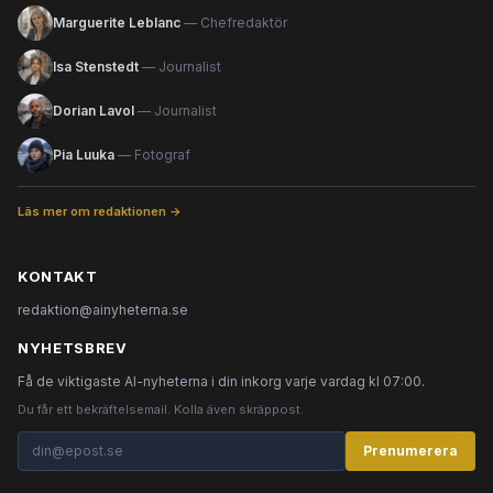
Marguerite Leblanc
— Chefredaktör
Isa Stenstedt
— Journalist
Dorian Lavol
— Journalist
Pia Luuka
— Fotograf
Läs mer om redaktionen →
KONTAKT
redaktion@ainyheterna.se
NYHETSBREV
Få de viktigaste AI-nyheterna i din inkorg varje vardag kl 07:00.
Du får ett bekräftelsemail. Kolla även skräppost.
Prenumerera