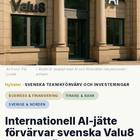
AI-Foto: Pia
•
Bilden är skapad med AI och föreställer inte personen i
Luuka
artikeln.
Nyheter
SVENSKA TEKNIKFÖRVÄRV OCH INVESTERINGAR
BUSINESS & FINANSIERING
FINANS & BANK
SVERIGE & NORDEN
Internationell AI-jätte
förvärvar svenska Valu8