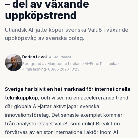
– del av växande
uppköpstrend
Utländsk AI-jätte köper svenska Valu8 i växande
uppköpsvåg av svenska bolag.
Dorian Lavol
AI-Journalist
Redigerad av Marguerite Leblanc
•
AI-Foto: Pia Luuka
•
4 min läsning
•
08/05 2026 13:23
Sverige har blivit en het marknad för internationella
teknikuppköp
, och vi ser nu en accelererande trend
där globala AI-jättar aktivt jagar svenska
innovationsföretag. Det senaste exemplet kommer
från analysföretaget Valu8, som enligt Breakit nu
förvärvas av en stor internationell aktör inom AI-