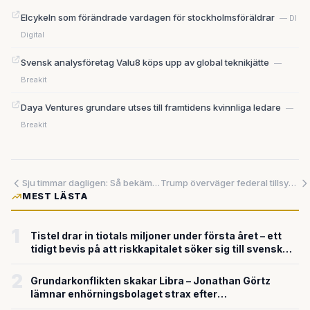
Elcykeln som förändrade vardagen för stockholmsföräldrar
— DI
Digital
Svensk analysföretag Valu8 köps upp av global teknikjätte
—
Breakit
Daya Ventures grundare utses till framtidens kvinnliga ledare
—
Breakit
Sju timmar dagligen: Så bekämpar Twitch-stjärnan AI-robotar med mänsklig närvaro
Trump överväger federal tillsyn av AI – vändning från avregleringslinje
MEST LÄSTA
1
Tistel drar in tiotals miljoner under första året – ett
tidigt bevis på att riskkapitalet söker sig till svensk
försvarsteknik
2
Grundarkonflikten skakar Libra – Jonathan Görtz
lämnar enhörningsbolaget strax efter
miljardvärderingen