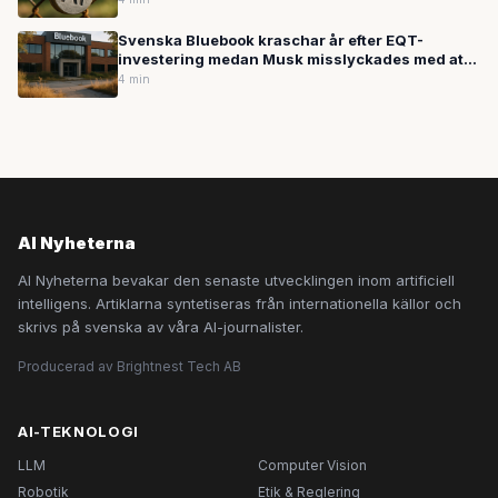
Svenska Bluebook kraschar år efter EQT-
investering medan Musk misslyckades med att
värva OpenAI-talanger
4 min
AI Nyheterna
AI Nyheterna bevakar den senaste utvecklingen inom artificiell
intelligens. Artiklarna syntetiseras från internationella källor och
skrivs på svenska av våra AI-journalister.
Producerad av Brightnest Tech AB
AI-TEKNOLOGI
LLM
Computer Vision
Robotik
Etik & Reglering