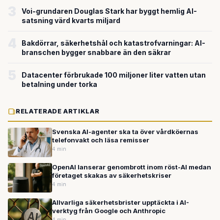
3
Voi-grundaren Douglas Stark har byggt hemlig AI-
satsning värd kvarts miljard
4
Bakdörrar, säkerhetshål och katastrofvarningar: AI-
branschen bygger snabbare än den säkrar
5
Datacenter förbrukade 100 miljoner liter vatten utan
betalning under torka
RELATERADE ARTIKLAR
Svenska AI-agenter ska ta över vårdköernas
telefonvakt och läsa remisser
4 min
OpenAI lanserar genombrott inom röst-AI medan
företaget skakas av säkerhetskriser
4 min
Allvarliga säkerhetsbrister upptäckta i AI-
verktyg från Google och Anthropic
4 min