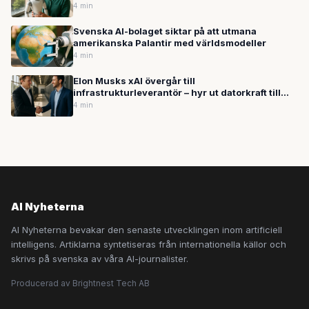
4 min
Svenska AI-bolaget siktar på att utmana
amerikanska Palantir med världsmodeller
4 min
Elon Musks xAI övergår till
infrastrukturleverantör – hyr ut datorkraft till
Anthropic
4 min
AI Nyheterna
AI Nyheterna bevakar den senaste utvecklingen inom artificiell
intelligens. Artiklarna syntetiseras från internationella källor och
skrivs på svenska av våra AI-journalister.
Producerad av Brightnest Tech AB