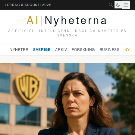
LÖRDAG 8 AUGUSTI 2026
AI
|
Nyheterna
ARTIFICIELL INTELLIGENS · DAGLIGA NYHETER PÅ
SVENSKA
NYHETER
SVERIGE
ARKIV
FORSKNING
BUSINESS
NYHE