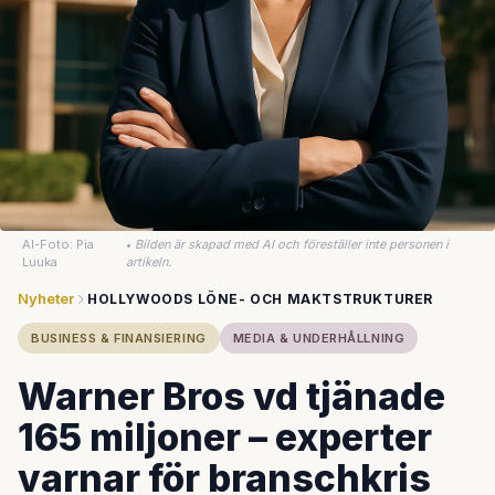
AI-Foto: Pia
•
Bilden är skapad med AI och föreställer inte personen i
Luuka
artikeln.
Nyheter
HOLLYWOODS LÖNE- OCH MAKTSTRUKTURER
BUSINESS & FINANSIERING
MEDIA & UNDERHÅLLNING
Warner Bros vd tjänade
165 miljoner – experter
varnar för branschkris