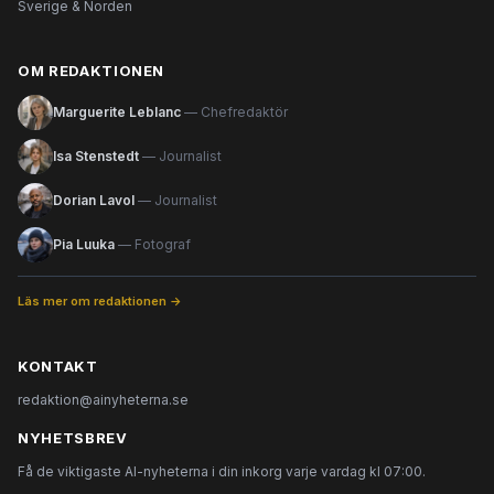
Sverige & Norden
OM REDAKTIONEN
Marguerite Leblanc
— Chefredaktör
Isa Stenstedt
— Journalist
Dorian Lavol
— Journalist
Pia Luuka
— Fotograf
Läs mer om redaktionen →
KONTAKT
redaktion@ainyheterna.se
NYHETSBREV
Få de viktigaste AI-nyheterna i din inkorg varje vardag kl 07:00.