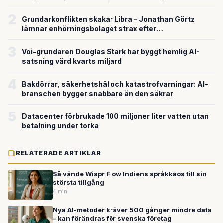
försvarsteknik
2
Grundarkonflikten skakar Libra – Jonathan Görtz
lämnar enhörningsbolaget strax efter
miljardvärderingen
3
Voi-grundaren Douglas Stark har byggt hemlig AI-
satsning värd kvarts miljard
4
Bakdörrar, säkerhetshål och katastrofvarningar: AI-
branschen bygger snabbare än den säkrar
5
Datacenter förbrukade 100 miljoner liter vatten utan
betalning under torka
RELATERADE ARTIKLAR
Så vände Wispr Flow Indiens språkkaos till sin
största tillgång
4 min
Nya AI-metoder kräver 500 gånger mindre data
– kan förändras för svenska företag