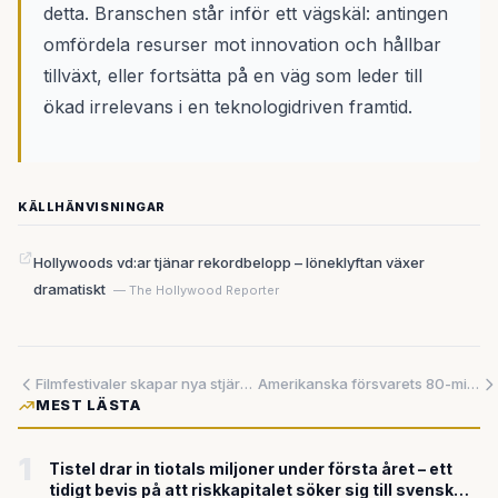
detta. Branschen står inför ett vägskäl: antingen
omfördela resurser mot innovation och hållbar
tillväxt, eller fortsätta på en väg som leder till
ökad irrelevans i en teknologidriven framtid.
KÄLLHÄNVISNINGAR
Hollywoods vd:ar tjänar rekordbelopp – löneklyftan växer
dramatiskt
— The Hollywood Reporter
Filmfestivaler skapar nya stjärnor – från Japan till Spanien
Amerikanska försvarets 80-miljonerssatsning på luftprotein – svenska företag utvecklar jästbaserade alternativ
MEST LÄSTA
1
Tistel drar in tiotals miljoner under första året – ett
tidigt bevis på att riskkapitalet söker sig till svensk