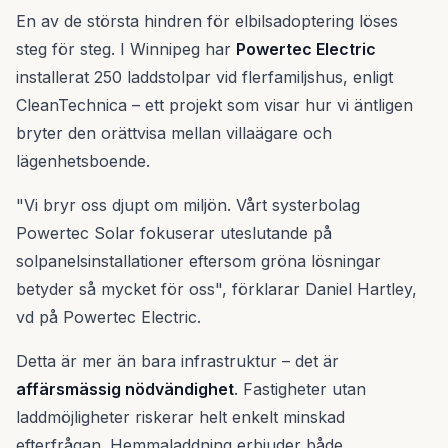
En av de största hindren för elbilsadoptering löses
steg för steg. I Winnipeg har
Powertec Electric
installerat 250 laddstolpar vid flerfamiljshus, enligt
CleanTechnica – ett projekt som visar hur vi äntligen
bryter den orättvisa mellan villaägare och
lägenhetsboende.
"Vi bryr oss djupt om miljön. Vårt systerbolag
Powertec Solar fokuserar uteslutande på
solpanelsinstallationer eftersom gröna lösningar
betyder så mycket för oss", förklarar Daniel Hartley,
vd på Powertec Electric.
Detta är mer än bara infrastruktur – det är
affärsmässig nödvändighet
. Fastigheter utan
laddmöjligheter riskerar helt enkelt minskad
efterfrågan. Hemmaladdning erbjuder både