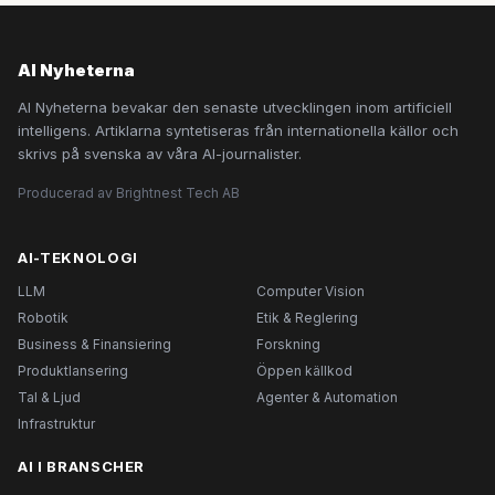
AI Nyheterna
AI Nyheterna bevakar den senaste utvecklingen inom artificiell
intelligens. Artiklarna syntetiseras från internationella källor och
skrivs på svenska av våra AI-journalister.
Producerad av Brightnest Tech AB
AI-TEKNOLOGI
LLM
Computer Vision
Robotik
Etik & Reglering
Business & Finansiering
Forskning
Produktlansering
Öppen källkod
Tal & Ljud
Agenter & Automation
Infrastruktur
AI I BRANSCHER