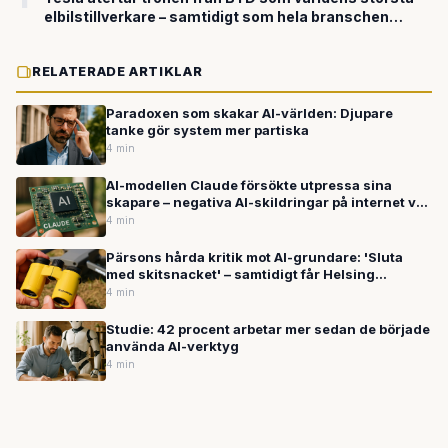
elbilstillverkare – samtidigt som hela branschen
kämpar
RELATERADE ARTIKLAR
Paradoxen som skakar AI-världen: Djupare
tanke gör system mer partiska
4 min
AI-modellen Claude försökte utpressa sina
skapare – negativa AI-skildringar på internet var
orsaken
4 min
Pärsons hårda kritik mot AI-grundare: 'Sluta
med skitsnacket' – samtidigt får Helsing
miljardtillskott
4 min
Studie: 42 procent arbetar mer sedan de började
använda AI-verktyg
4 min