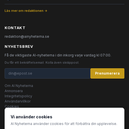
Läs mer om redaktionen →
KONTAKT
redaktion@ainyheterna.se
NYHETSBREV
Få de viktigaste AI-nyheterna i din inkorg varje vardag kl 07:00.
Du får ett bekräftelsemail. Kolla även skräppost.
Prenumerera
Om AI Nyheterna
Annonsera
Integritetspolicy
Användarvillkor
Cookies
Vi använder cookies
AI Nyheterna använder cookies för att förbättra din upplevelse.