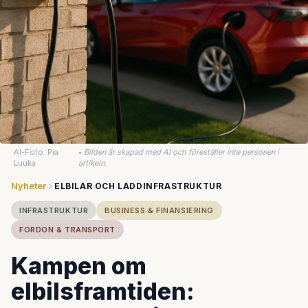
AI-Foto: Pia
•
Bilden är skapad med AI och föreställer inte personen i
Luuka
artikeln.
Nyheter
ELBILAR OCH LADDINFRASTRUKTUR
INFRASTRUKTUR
BUSINESS & FINANSIERING
FORDON & TRANSPORT
Kampen om
elbilsframtiden: