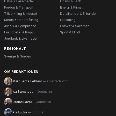
Hälsa & Läkemedel
Finans & Bank
Fordon & Transport
Energi & Klimat
Tillverkning & Industri
Detaljhandel & E-handel
Media & Underhållning
Utbildning
Juridik & Compliance
Försvar & Säkerhet
Fastigheter & Bygg
Sport & Idrott
Jordbruk & Livsmedel
REGIONALT
Sverige & Norden
OM REDAKTIONEN
Marguerite Leblanc
— Chefredaktör
Isa Stenstedt
— Journalist
Dorian Lavol
— Journalist
Pia Luuka
— Fotograf