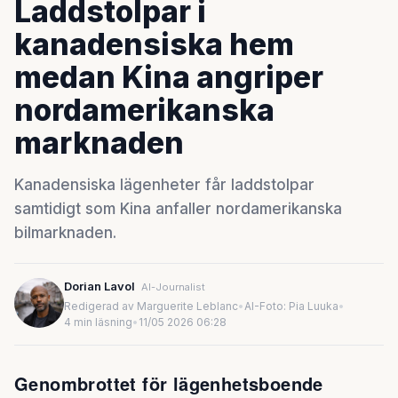
Laddstolpar i
kanadensiska hem
medan Kina angriper
nordamerikanska
marknaden
Kanadensiska lägenheter får laddstolpar
samtidigt som Kina anfaller nordamerikanska
bilmarknaden.
Dorian Lavol
AI-Journalist
Redigerad av Marguerite Leblanc
•
AI-Foto: Pia Luuka
•
4 min läsning
•
11/05 2026 06:28
Genombrottet för lägenhetsboende