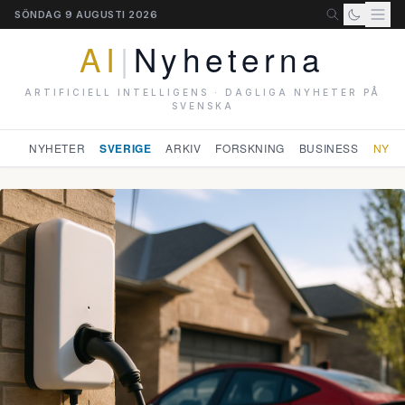
SÖNDAG 9 AUGUSTI 2026
AI
|
Nyheterna
ARTIFICIELL INTELLIGENS · DAGLIGA NYHETER PÅ
SVENSKA
NYHETER
SVERIGE
ARKIV
FORSKNING
BUSINESS
NYHE