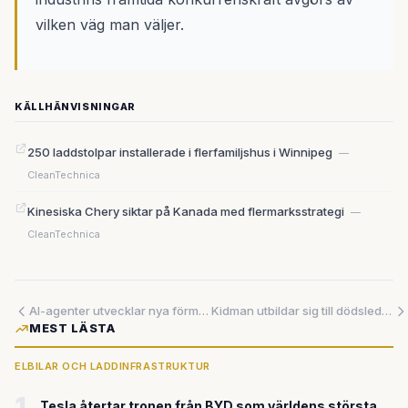
vilken väg man väljer.
KÄLLHÄNVISNINGAR
250 laddstolpar installerade i flerfamiljshus i Winnipeg
—
CleanTechnica
Kinesiska Chery siktar på Kanada med flermarksstrategi
—
CleanTechnica
AI-agenter utvecklar nya förmågor – lär sig samarbeta i team och omvärdera sin egen kod
Kidman utbildar sig till dödsledsagare – så formar privat sorg Hollywoods stjärnor
MEST LÄSTA
ELBILAR OCH LADDINFRASTRUKTUR
1
Tesla återtar tronen från BYD som världens största