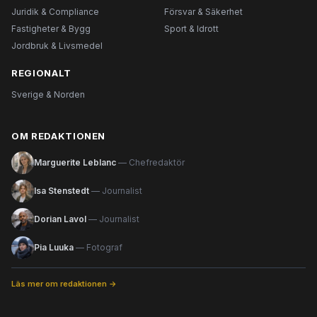
Juridik & Compliance
Försvar & Säkerhet
Fastigheter & Bygg
Sport & Idrott
Jordbruk & Livsmedel
REGIONALT
Sverige & Norden
OM REDAKTIONEN
Marguerite Leblanc
— Chefredaktör
Isa Stenstedt
— Journalist
Dorian Lavol
— Journalist
Pia Luuka
— Fotograf
Läs mer om redaktionen →