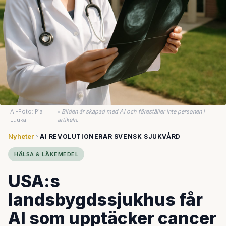
AI-Foto: Pia
•
Bilden är skapad med AI och föreställer inte personen i
Luuka
artikeln.
Nyheter
AI REVOLUTIONERAR SVENSK SJUKVÅRD
HÄLSA & LÄKEMEDEL
USA:s
landsbygdssjukhus får
AI som upptäcker cancer