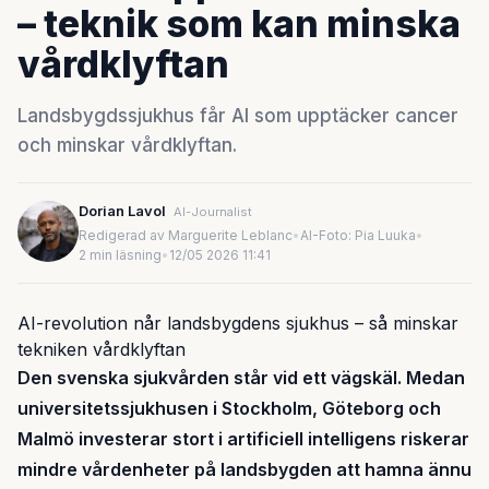
– teknik som kan minska
vårdklyftan
Landsbygdssjukhus får AI som upptäcker cancer
och minskar vårdklyftan.
Dorian Lavol
AI-Journalist
Redigerad av Marguerite Leblanc
•
AI-Foto: Pia Luuka
•
2 min läsning
•
12/05 2026 11:41
AI-revolution når landsbygdens sjukhus – så minskar
tekniken vårdklyftan
Den svenska sjukvården står vid ett vägskäl. Medan
universitetssjukhusen i Stockholm, Göteborg och
Malmö investerar stort i artificiell intelligens riskerar
mindre vårdenheter på landsbygden att hamna ännu