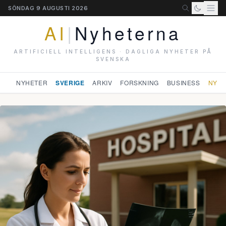
SÖNDAG 9 AUGUSTI 2026
AI
|
Nyheterna
ARTIFICIELL INTELLIGENS · DAGLIGA NYHETER PÅ
SVENSKA
NYHETER
SVERIGE
ARKIV
FORSKNING
BUSINESS
NYHE