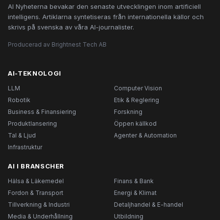
AI Nyheterna bevakar den senaste utvecklingen inom artificiell
intelligens. Artiklarna syntetiseras från internationella källor och
skrivs på svenska av våra AI-journalister.
Producerad av Brightnest Tech AB
AI-TEKNOLOGI
LLM
Computer Vision
Robotik
Etik & Reglering
Business & Finansiering
Forskning
Produktlansering
Öppen källkod
Tal & Ljud
Agenter & Automation
Infrastruktur
AI I BRANSCHER
Hälsa & Läkemedel
Finans & Bank
Fordon & Transport
Energi & Klimat
Tillverkning & Industri
Detaljhandel & E-handel
Media & Underhållning
Utbildning