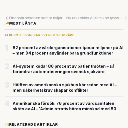
Finansbranschen satsar miljardbelopp på AI – men gapet växer mellan löften och resultat
Nu utvecklas AI som kan lyssna och prata samtidigt – precis som människor
MEST LÄSTA
AI REVOLUTIONERAR SVENSK SJUKVÅRD
1
82 procent av vårdorganisationer tjänar miljoner på AI
– men 94 procent använder bara grundfunktioner
2
AI-system kodar 80 procent av patientmöten – så
förändrar automatiseringen svensk sjukvård
3
Hälften av amerikanska sjukhus kör redan med AI –
men säkerhetskrav skapar konflikter
4
Amerikanska försök: 76 procent av vårdsamtalen
sköts av AI – 'Administrativ börda minskad med 80
procent'
RELATERADE ARTIKLAR