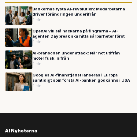
Bankernas tysta AI-revolution: Medarbetarna
driver förändringen underifrån
4 min
OpenAI vill slå hackarna på fingrarna – AI-
agenten Daybreak ska hitta sårbarheter först
4 min
AI-branschen under attack: När hot utifrån
möter fusk inifrån
4 min
Googles AI-finanstjänst lanseras i Europa
samtidigt som första AI-banken godkänns i USA
4 min
AI Nyheterna