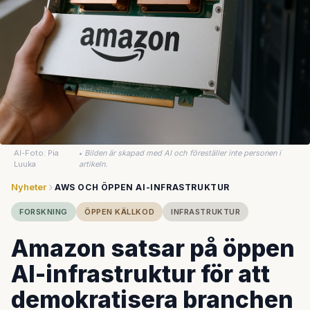
AI-Foto: Pia
•
Bilden är skapad med AI och föreställer inte personen i
Luuka
artikeln.
Nyheter
AWS OCH ÖPPEN AI-INFRASTRUKTUR
FORSKNING
ÖPPEN KÄLLKOD
INFRASTRUKTUR
Amazon satsar på öppen
AI-infrastruktur för att
demokratisera branchen