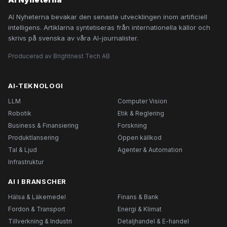
AI Nyheterna bevakar den senaste utvecklingen inom artificiell
intelligens. Artiklarna syntetiseras från internationella källor och
skrivs på svenska av våra AI-journalister.
Producerad av Brightnest Tech AB
AI-TEKNOLOGI
LLM
Computer Vision
Robotik
Etik & Reglering
Business & Finansiering
Forskning
Produktlansering
Öppen källkod
Tal & Ljud
Agenter & Automation
Infrastruktur
AI I BRANSCHER
Hälsa & Läkemedel
Finans & Bank
Fordon & Transport
Energi & Klimat
Tillverkning & Industri
Detaljhandel & E-handel