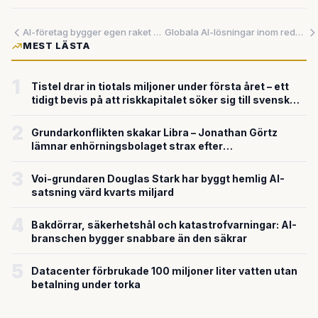
AI-företag bygger egen raket när rymddatacenter kräver mer än vad SpaceX kan leverera
Globala AI-lösningar inom redovisning sätter press på svensk finansbransch
MEST LÄSTA
1
Tistel drar in tiotals miljoner under första året – ett
tidigt bevis på att riskkapitalet söker sig till svensk
försvarsteknik
2
Grundarkonflikten skakar Libra – Jonathan Görtz
lämnar enhörningsbolaget strax efter
miljardvärderingen
3
Voi-grundaren Douglas Stark har byggt hemlig AI-
satsning värd kvarts miljard
4
Bakdörrar, säkerhetshål och katastrofvarningar: AI-
branschen bygger snabbare än den säkrar
5
Datacenter förbrukade 100 miljoner liter vatten utan
betalning under torka