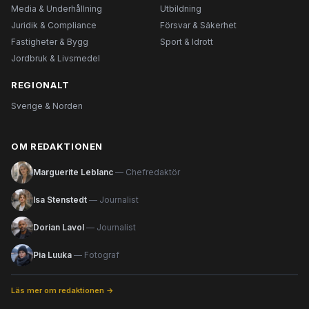
Media & Underhållning
Utbildning
Juridik & Compliance
Försvar & Säkerhet
Fastigheter & Bygg
Sport & Idrott
Jordbruk & Livsmedel
REGIONALT
Sverige & Norden
OM REDAKTIONEN
Marguerite Leblanc
— Chefredaktör
Isa Stenstedt
— Journalist
Dorian Lavol
— Journalist
Pia Luuka
— Fotograf
Läs mer om redaktionen →