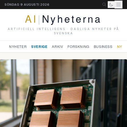
SÖNDAG 9 AUGUSTI 2026
AI
|
Nyheterna
ARTIFICIELL INTELLIGENS · DAGLIGA NYHETER PÅ
SVENSKA
NYHETER
SVERIGE
ARKIV
FORSKNING
BUSINESS
NYHE