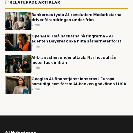
RELATERADE ARTIKLAR
Bankernas tysta AI-revolution: Medarbetarna
driver förändringen underifrån
4 min
OpenAI vill slå hackarna på fingrarna – AI-
agenten Daybreak ska hitta sårbarheter först
4 min
AI-branschen under attack: När hot utifrån
möter fusk inifrån
4 min
Googles AI-finanstjänst lanseras i Europa
samtidigt som första AI-banken godkänns i USA
4 min
AI Nyheterna