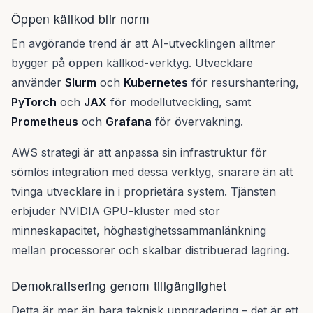
Öppen källkod blir norm
En avgörande trend är att AI-utvecklingen alltmer
bygger på öppen källkod-verktyg. Utvecklare
använder
Slurm
och
Kubernetes
för resurshantering,
PyTorch
och
JAX
för modellutveckling, samt
Prometheus
och
Grafana
för övervakning.
AWS strategi är att anpassa sin infrastruktur för
sömlös integration med dessa verktyg, snarare än att
tvinga utvecklare in i proprietära system. Tjänsten
erbjuder NVIDIA GPU-kluster med stor
minneskapacitet, höghastighetssammanlänkning
mellan processorer och skalbar distribuerad lagring.
Demokratisering genom tillgänglighet
Detta är mer än bara teknisk uppgradering – det är ett