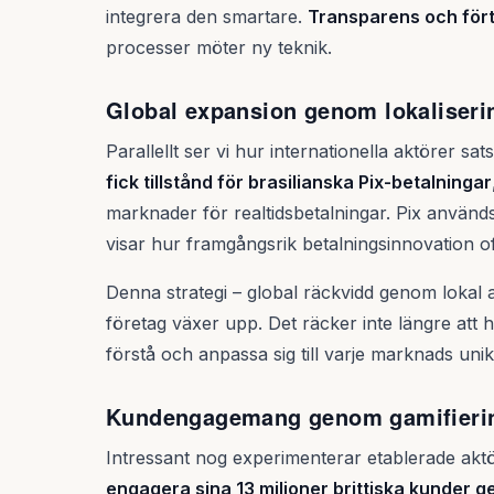
integrera den smartare.
Transparens och fört
processer möter ny teknik.
Global expansion genom lokaliseri
Parallellt ser vi hur internationella aktörer s
fick tillstånd för brasilianska Pix-betalningar
marknader för realtidsbetalningar. Pix används
visar hur framgångsrik betalningsinnovation oft
Denna strategi – global räckvidd genom lokal an
företag växer upp. Det räcker inte längre att 
förstå och anpassa sig till varje marknads unik
Kundengagemang genom gamifieri
Intressant nog experimenterar etablerade ak
engagera sina 13 miljoner brittiska kunder 