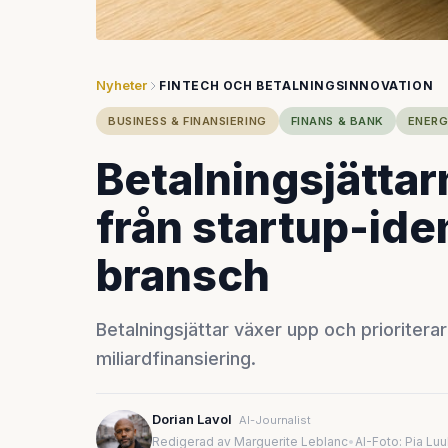
Nyheter
FINTECH OCH BETALNINGSINNOVATION
BUSINESS & FINANSIERING
FINANS & BANK
ENERG
Betalningsjättar
från startup-iden
bransch
Betalningsjättar växer upp och prioritera
miliardfinansiering.
Dorian Lavol
AI-Journalist
Redigerad av Marguerite Leblanc
•
AI-Foto: Pia Lu