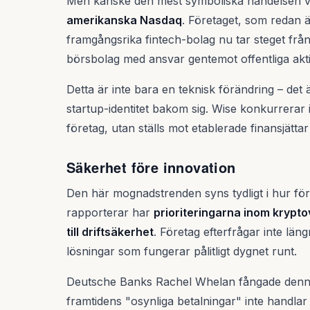
Men kanske den mest symboliska händelsen 
amerikanska Nasdaq
. Företaget, som redan 
framgångsrika fintech-bolag nu tar steget från ri
börsbolag med ansvar gentemot offentliga akt
Detta är inte bara en teknisk förändring – det
startup-identitet bakom sig. Wise konkurrerar
företag, utan ställs mot etablerade finansjättar 
Säkerhet före innovation
Den här mognadstrenden syns tydligt i hur för
rapporterar har
prioriteringarna inom krypto
till driftsäkerhet
. Företag efterfrågar inte län
lösningar som fungerar pålitligt dygnet runt.
Deutsche Banks Rachel Whelan fångade denna 
framtidens "osynliga betalningar" inte handlar