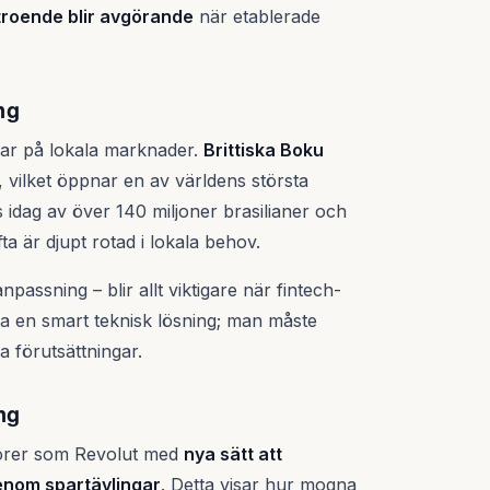
roende blir avgörande
när etablerade
ng
atsar på lokala marknader.
Brittiska Boku
, vilket öppnar en av världens största
 idag av över 140 miljoner brasilianer och
a är djupt rotad i lokala behov.
passning – blir allt viktigare när fintech-
ha en smart teknisk lösning; man måste
a förutsättningar.
ng
törer som Revolut med
nya sätt att
genom spartävlingar
. Detta visar hur mogna