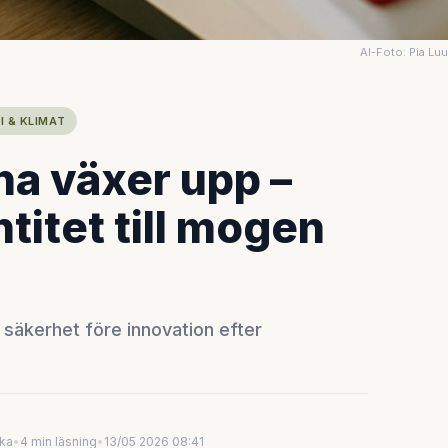
AI-Foto: Pia Lu
I & KLIMAT
na växer upp –
titet till mogen
r säkerhet före innovation efter
uka
•
4 min läsning
•
13/05 2026 08:41