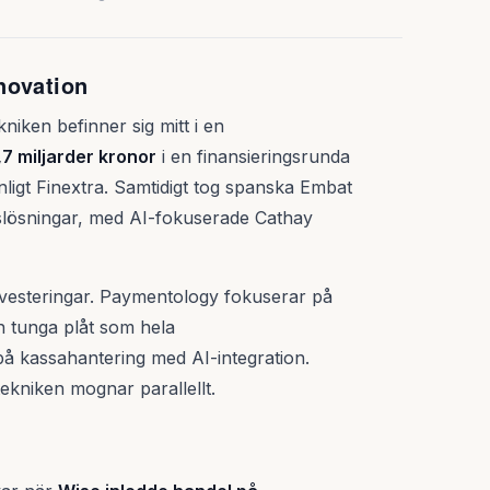
novation
niken befinner sig mitt i en
7 miljarder kronor
i en finansieringsrunda
nligt Finextra. Samtidigt tog spanska Embat
slösningar, med AI-fokuserade Cathay
nvesteringar. Paymentology fokuserar på
n tunga plåt som hela
på kassahantering med AI-integration.
tekniken mognar parallellt.