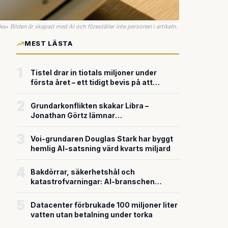
uka
•
Bilden är skapad med AI och föreställer inte personen i artikeln.
MEST LÄSTA
1
Tistel drar in tiotals miljoner under
första året – ett tidigt bevis på att
riskkapitalet söker sig till svensk
försvarsteknik
2
Grundarkonflikten skakar Libra –
Jonathan Görtz lämnar
enhörningsbolaget strax efter
miljardvärderingen
3
Voi-grundaren Douglas Stark har byggt
hemlig AI-satsning värd kvarts miljard
4
Bakdörrar, säkerhetshål och
katastrofvarningar: AI-branschen
bygger snabbare än den säkrar
5
Datacenter förbrukade 100 miljoner liter
vatten utan betalning under torka