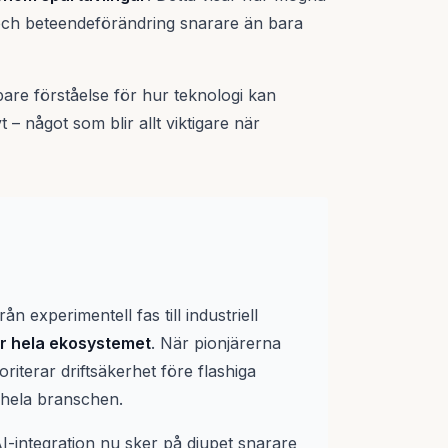
 och beteendeförändring snarare än bara
are förståelse för hur teknologi kan
 något som blir allt viktigare när
n experimentell fas till industriell
ör hela ekosystemet
. När pionjärerna
iterar driftsäkerhet före flashiga
 hela branschen.
-integration nu sker på djupet snarare