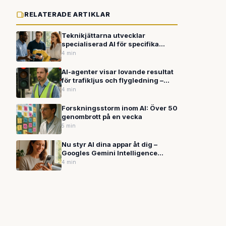
RELATERADE ARTIKLAR
Teknikjättarna utvecklar
specialiserad AI för specifika
branscher
4 min
AI-agenter visar lovande resultat
för trafikljus och flygledning –
men säkerhetsfrågor kvarstår
4 min
Forskningsstorm inom AI: Över 50
genombrott på en vecka
5 min
Nu styr AI dina appar åt dig –
Googles Gemini Intelligence
automatiserar vardagsuppgifter
4 min