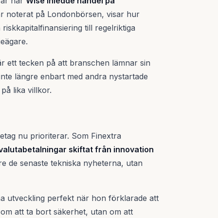
var när
Wise inledde handel på
är noterat på Londonbörsen, visar hur
skkapitalfinansiering till regelriktiga
ieägare.
 är ett tecken på att branschen lämnar sin
 inte längre enbart med andra nystartade
på lika villkor.
etag nu prioriterar. Som Finextra
valutabetalningar skiftat från innovation
gre de senaste tekniska nyheterna, utan
utveckling perfekt när hon förklarade att
 om att ta bort säkerhet, utan om att