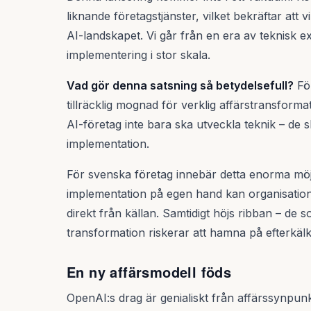
liknande företagstjänster, vilket bekräftar att
AI-landskapet. Vi går från en era av teknisk ex
implementering i stor skala.
Vad gör denna satsning så betydelsefull?
För
tillräcklig mognad för verklig affärstransforma
AI-företag inte bara ska utveckla teknik – de s
implementation.
För svenska företag innebär detta enorma möjli
implementation på egen hand kan organisationer
direkt från källan. Samtidigt höjs ribban – de 
transformation riskerar att hamna på efterkäl
En ny affärsmodell föds
OpenAI:s drag är genialiskt från affärssynpun