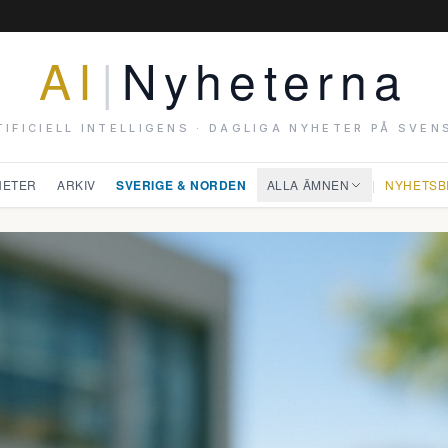
AI
|
Nyheterna
TIFICIELL INTELLIGENS · DAGLIGA NYHETER PÅ SVEN
HETER
ARKIV
SVERIGE & NORDEN
ALLA ÄMNEN
|
NYHETSB