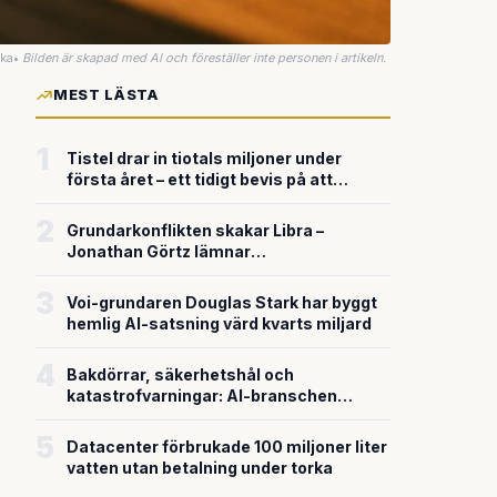
uka
•
Bilden är skapad med AI och föreställer inte personen i artikeln.
MEST LÄSTA
1
Tistel drar in tiotals miljoner under
första året – ett tidigt bevis på att
riskkapitalet söker sig till svensk
försvarsteknik
2
Grundarkonflikten skakar Libra –
Jonathan Görtz lämnar
enhörningsbolaget strax efter
miljardvärderingen
3
Voi-grundaren Douglas Stark har byggt
hemlig AI-satsning värd kvarts miljard
4
Bakdörrar, säkerhetshål och
katastrofvarningar: AI-branschen
bygger snabbare än den säkrar
5
Datacenter förbrukade 100 miljoner liter
vatten utan betalning under torka