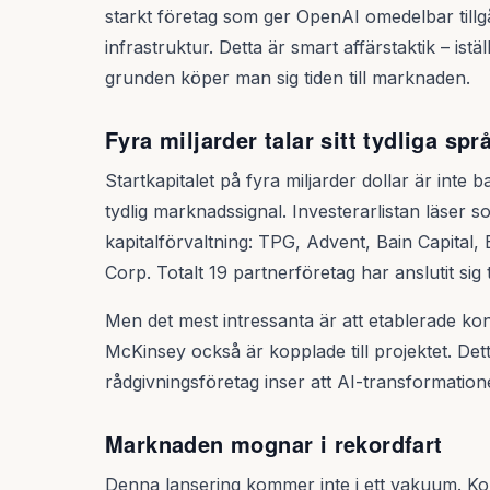
starkt företag som ger OpenAI omedelbar tillgå
infrastruktur. Detta är smart affärstaktik – is
grunden köper man sig tiden till marknaden.
Fyra miljarder talar sitt tydliga spr
Startkapitalet på fyra miljarder dollar är int
tydlig marknadssignal. Investerarlistan läser 
kapitalförvaltning: TPG, Advent, Bain Capital
Corp. Totalt 19 partnerföretag har anslutit sig t
Men det mest intressanta är att etablerade ko
McKinsey också är kopplade till projektet. Detta
rådgivningsföretag inser att AI-transformation
Marknaden mognar i rekordfart
Denna lansering kommer inte i ett vakuum. Ko