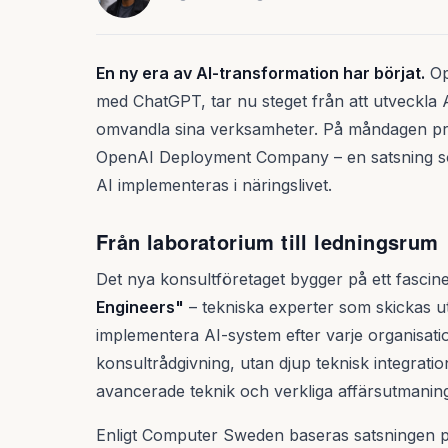
En ny era av AI-transformation har börjat.
Op
med ChatGPT, tar nu steget från att utveckla AI-
omvandla sina verksamheter. På måndagen pres
OpenAI Deployment Company – en satsning so
AI implementeras i näringslivet.
Från laboratorium till ledningsrum
Det nya konsultföretaget bygger på ett fasci
Engineers"
– tekniska experter som skickas ut
implementera AI-system efter varje organisatio
konsultrådgivning, utan djup teknisk integrat
avancerade teknik och verkliga affärsutmaning
Enligt Computer Sweden baseras satsningen p