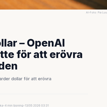
AI-Foto: Pia Lu
ollar – OpenAI
tte för att erövra
den
rder dollar för att erövra
uka
•
4 min läsning
•
13/05 2026 03:31