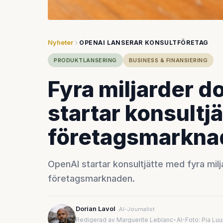
Nyheter
OPENAI LANSERAR KONSULTFÖRETAG
PRODUKTLANSERING
BUSINESS & FINANSIERING
Fyra miljarder d
startar konsultjä
företagsmarkna
OpenAI startar konsultjätte med fyra milja
företagsmarknaden.
Dorian Lavol
AI-Journalist
Redigerad av Marguerite Leblanc
•
AI-Foto: Pia Lu