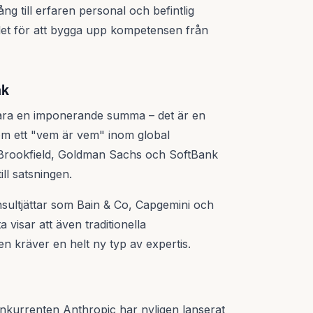
ng till erfaren personal och befintlig
tället för att bygga upp kompetensen från
åk
e bara en imponerande summa – det är en
som ett "vem är vem" inom global
, Brookfield, Goldman Sachs och SoftBank
ill satsningen.
nsultjättar som Bain & Co, Capgemini och
 visar att även traditionella
en kräver en helt ny typ av expertis.
nkurrenten Anthropic har nyligen lanserat