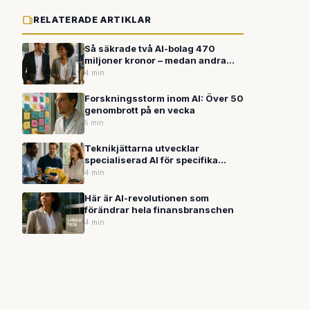
RELATERADE ARTIKLAR
Så säkrade två AI-bolag 470
miljoner kronor – medan andra
branscher kämpar
4 min
Forskningsstorm inom AI: Över 50
genombrott på en vecka
5 min
Teknikjättarna utvecklar
specialiserad AI för specifika
branscher
4 min
Här är AI-revolutionen som
förändrar hela finansbranschen
4 min