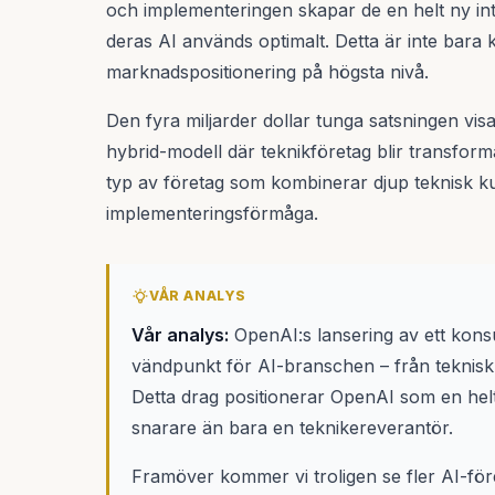
och implementeringen skapar de en helt ny int
deras AI används optimalt. Detta är inte bara k
marknadspositionering på högsta nivå.
Den fyra miljarder dollar tunga satsningen vis
hybrid-modell där teknikföretag blir transform
typ av företag som kombinerar djup teknisk k
implementeringsförmåga.
VÅR ANALYS
Vår analys:
OpenAI:s lansering av ett kons
vändpunkt för AI-branschen – från teknisk i
Detta drag positionerar OpenAI som en he
snarare än bara en teknikereverantör.
Framöver kommer vi troligen se fler AI-före