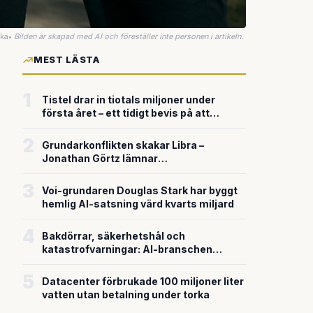
uka
•
Bilden är skapad med AI och föreställer inte personen i artikeln.
MEST LÄSTA
1
Tistel drar in tiotals miljoner under
första året – ett tidigt bevis på att
riskkapitalet söker sig till svensk
försvarsteknik
2
Grundarkonflikten skakar Libra –
Jonathan Görtz lämnar
enhörningsbolaget strax efter
miljardvärderingen
3
Voi-grundaren Douglas Stark har byggt
hemlig AI-satsning värd kvarts miljard
4
Bakdörrar, säkerhetshål och
katastrofvarningar: AI-branschen
bygger snabbare än den säkrar
5
Datacenter förbrukade 100 miljoner liter
vatten utan betalning under torka