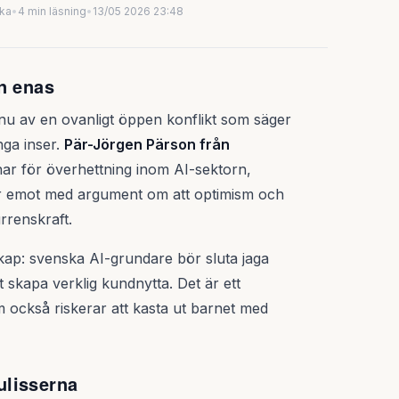
uka
•
4 min läsning
•
13/05 2026 23:48
n enas
 nu av en ovanligt öppen konflikt som säger
ga inser.
Pär-Jörgen Pärson från
ar för överhettning inom AI-sektorn,
r emot med argument om att optimism och
rrenskraft.
udskap: svenska AI-grundare bör sluta jaga
 skapa verklig kundnytta. Det är ett
 också riskerar att kasta ut barnet med
ulisserna