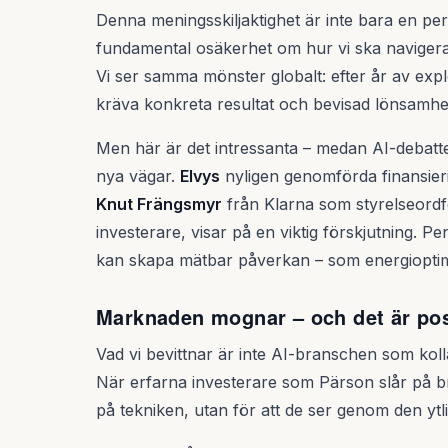
Denna meningsskiljaktighet är inte bara en per
fundamental osäkerhet om hur vi ska navigera ö
Vi ser samma mönster globalt: efter år av ex
kräva konkreta resultat och bevisad lönsamhe
Men här är det intressanta – medan AI-debatten
nya vägar.
Elvys
nyligen genomförda finansier
Knut Frängsmyr
från Klarna som styrelseord
investerare, visar på en viktig förskjutning. 
kan skapa mätbar påverkan – som energioptim
Marknaden mognar – och det är pos
Vad vi bevittnar är inte AI-branschen som ko
När erfarna investerare som Pärson slår på bro
på tekniken, utan för att de ser genom den ytli