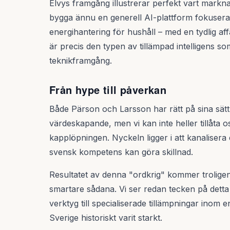
Elvys framgång illustrerar perfekt vart marknad
bygga ännu en generell AI-plattform fokuserar
energihantering för hushåll – med en tydlig a
är precis den typen av tillämpad intelligens s
teknikframgång.
Från hype till påverkan
Både Pärson och Larsson har rätt på sina sätt.
värdeskapande, men vi kan inte heller tillåta o
kapplöpningen. Nyckeln ligger i att kanalise
svensk kompetens kan göra skillnad.
Resultatet av denna "ordkrig" kommer troligen 
smartare sådana. Vi ser redan tecken på detta i
verktyg till specialiserade tillämpningar inom 
Sverige historiskt varit starkt.