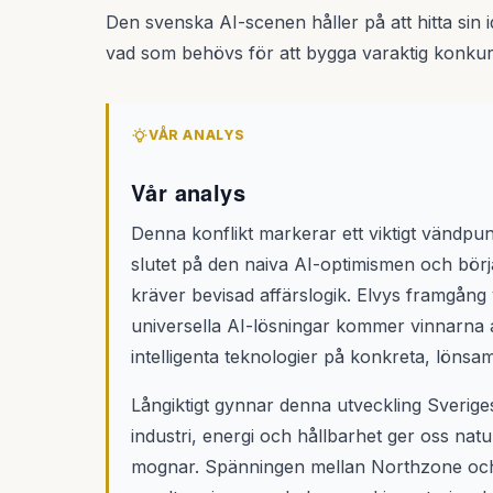
Den svenska AI-scenen håller på att hitta sin 
vad som behövs för att bygga varaktig konkur
VÅR ANALYS
Vår analys
Denna konflikt markerar ett viktigt vändpun
slutet på den naiva AI-optimismen och b
kräver bevisad affärslogik. Elvys framgång v
universella AI-lösningar kommer vinnarna a
intelligenta teknologier på konkreta, löns
Långiktigt gynnar denna utveckling Sveriges
industri, energi och hållbarhet ger oss nat
mognar. Spänningen mellan Northzone och