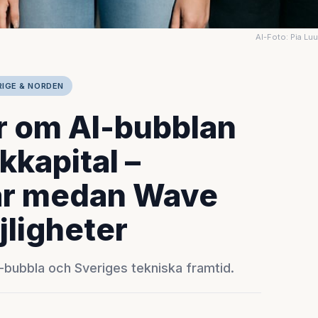
AI-Foto: Pia Lu
RIGE & NORDEN
r om AI-bubblan
kkapital –
ar medan Wave
jligheter
I-bubbla och Sveriges tekniska framtid.