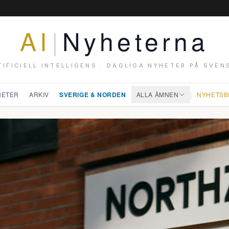
AI
|
Nyheterna
TIFICIELL INTELLIGENS · DAGLIGA NYHETER PÅ SVEN
HETER
ARKIV
SVERIGE & NORDEN
ALLA ÄMNEN
|
NYHETSB