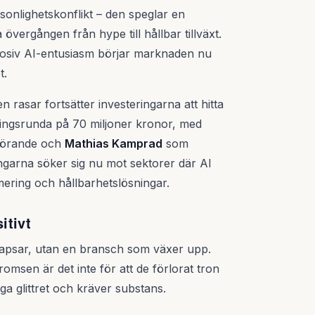
sonlighetskonflikt – den speglar en
vergången från hype till hållbar tillväxt.
plosiv AI-entusiasm börjar marknaden nu
t.
 rasar fortsätter investeringarna att hitta
ingsrunda på 70 miljoner kronor, med
förande och
Mathias Kamprad
som
Pengarna söker sig nu mot sektorer där AI
ering och hållbarhetslösningar.
itivt
llapsar, utan en bransch som växer upp.
msen är det inte för att de förlorat tron
ga glittret och kräver substans.