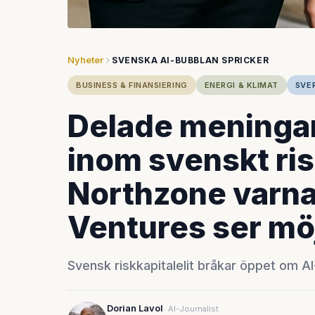
Nyheter
SVENSKA AI-BUBBLAN SPRICKER
BUSINESS & FINANSIERING
ENERGI & KLIMAT
SVE
Delade meninga
inom svenskt ris
Northzone varn
Ventures ser mö
Svensk riskkapitalelit bråkar öppet om A
Dorian Lavol
AI-Journalist