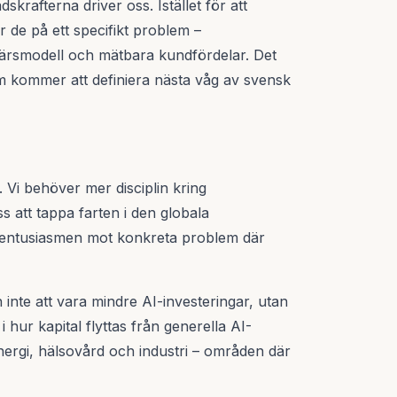
skrafterna driver oss. Istället för att
 de på ett specifikt problem –
ffärsmodell och mätbara kundfördelar. Det
om kommer att definiera nästa våg av svensk
 Vi behöver mer disciplin kring
ss att tappa farten i den globala
ra entusiasmen mot konkreta problem där
inte att vara mindre AI-investeringar, utan
 hur kapital flyttas från generella AI-
energi, hälsovård och industri – områden där