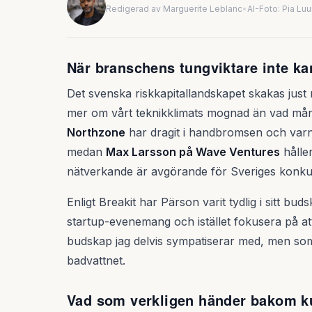
Redigerad av Marguerite Leblanc
•
AI-Foto: Pia Lu
När branschens tungviktare inte ka
Det svenska riskkapitallandskapet skakas just
mer om vårt teknikklimats mognad än vad mån
Northzone
har dragit i handbromsen och varn
medan
Max Larsson på Wave Ventures
hålle
nätverkande är avgörande för Sveriges konku
Enligt Breakit har Pärson varit tydlig i sitt b
startup-evenemang och istället fokusera på att
budskap jag delvis sympatiserar med, men som
badvattnet.
Vad som verkligen händer bakom k