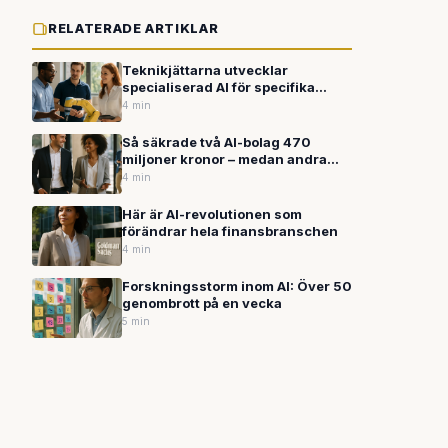
RELATERADE ARTIKLAR
Teknikjättarna utvecklar
specialiserad AI för specifika
branscher
4 min
Så säkrade två AI-bolag 470
miljoner kronor – medan andra
branscher kämpar
4 min
Här är AI-revolutionen som
förändrar hela finansbranschen
4 min
Forskningsstorm inom AI: Över 50
genombrott på en vecka
5 min