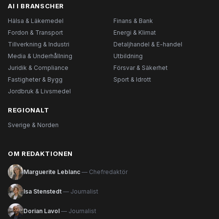
AI I BRANSCHER
Hälsa & Läkemedel
Finans & Bank
Fordon & Transport
Energi & Klimat
Tillverkning & Industri
Detaljhandel & E-handel
Media & Underhållning
Utbildning
Juridik & Compliance
Försvar & Säkerhet
Fastigheter & Bygg
Sport & Idrott
Jordbruk & Livsmedel
REGIONALT
Sverige & Norden
OM REDAKTIONEN
Marguerite Leblanc
— Chefredaktör
Isa Stenstedt
— Journalist
Dorian Lavol
— Journalist