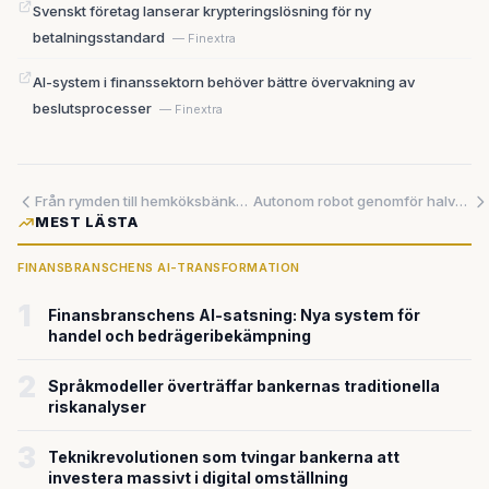
Svenskt företag lanserar krypteringslösning för ny
betalningsstandard
— Finextra
AI-system i finanssektorn behöver bättre övervakning av
beslutsprocesser
— Finextra
Från rymden till hemköksbänken – så planerar teknikjättarna att tackla AI:s energikris
Autonom robot genomför halvmaraton på 50 minuter och 26 sekunder
MEST LÄSTA
FINANSBRANSCHENS AI-TRANSFORMATION
1
Finansbranschens AI-satsning: Nya system för
handel och bedrägeribekämpning
2
Språkmodeller överträffar bankernas traditionella
riskanalyser
3
Teknikrevolutionen som tvingar bankerna att
investera massivt i digital omställning