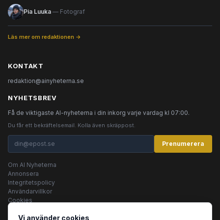
Pia Luuka
— Fotograf
Läs mer om redaktionen →
KONTAKT
redaktion@ainyheterna.se
NYHETSBREV
Få de viktigaste AI-nyheterna i din inkorg varje vardag kl 07:00.
Du får ett bekräftelsemail. Kolla även skräppost.
Prenumerera
Om AI Nyheterna
Annonsera
Integritetspolicy
Användarvillkor
Cookies
Vi använder cookies