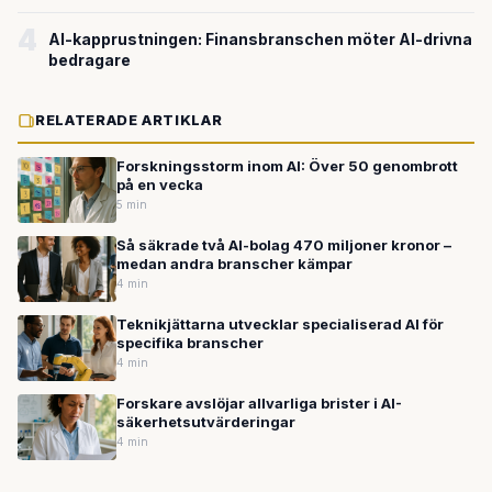
4
AI-kapprustningen: Finansbranschen möter AI-drivna
bedragare
RELATERADE ARTIKLAR
Forskningsstorm inom AI: Över 50 genombrott
på en vecka
5 min
Så säkrade två AI-bolag 470 miljoner kronor –
medan andra branscher kämpar
4 min
Teknikjättarna utvecklar specialiserad AI för
specifika branscher
4 min
Forskare avslöjar allvarliga brister i AI-
säkerhetsutvärderingar
4 min