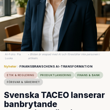
AI-Foto: Pia
•
Bilden är skapad med AI och föreställer inte personen i
Luuka
artikeln.
Nyheter
FINANSBRANSCHENS AI-TRANSFORMATION
ETIK & REGLERING
PRODUKTLANSERING
FINANS & BANK
FÖRSVAR & SÄKERHET
Svenska TACEO lanserar
banbrytande