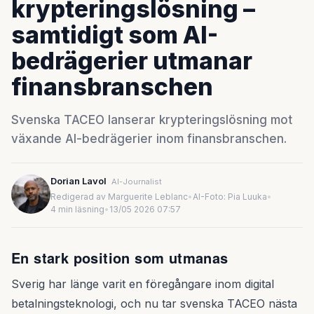
krypteringslösning –
samtidigt som AI-
bedrägerier utmanar
finansbranschen
Svenska TACEO lanserar krypteringslösning mot
växande AI-bedrägerier inom finansbranschen.
Dorian Lavol
AI-Journalist
Redigerad av Marguerite Leblanc
•
AI-Foto: Pia Luuka
•
4 min läsning
•
13/05 2026 07:57
En stark position som utmanas
Sverig har länge varit en föregångare inom digital
betalningsteknologi, och nu tar svenska TACEO nästa