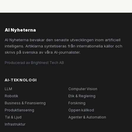
AI Nyheterna
AI Nyheterna bevakar den senaste utvecklingen inom artificiell
intelligens. Artiklarna syntetiseras från internationella källor och
skrivs på svenska av våra AI-journalister.
Producerad av Brightnest Tech AB
AI-TEKNOLOGI
LLM
Computer Vision
Robotik
Etik & Reglering
Business & Finansiering
Forskning
Produktlansering
Öppen källkod
Tal & Ljud
Agenter & Automation
Infrastruktur