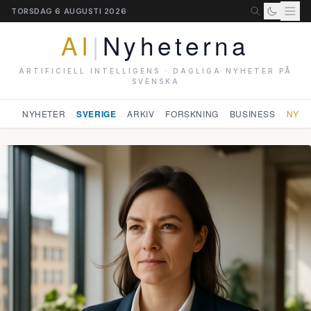
TORSDAG 6 AUGUSTI 2026
AI
|
Nyheterna
ARTIFICIELL INTELLIGENS · DAGLIGA NYHETER PÅ
SVENSKA
NYHETER
SVERIGE
ARKIV
FORSKNING
BUSINESS
NYHE