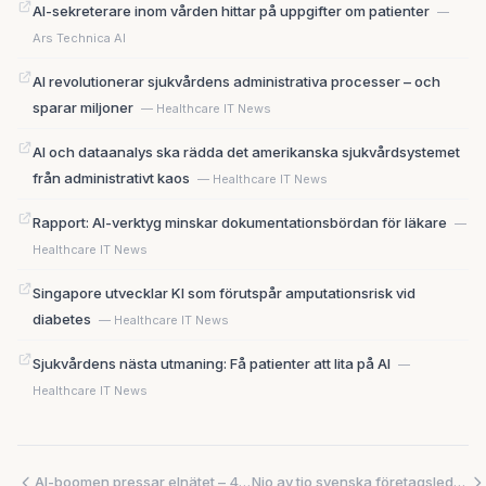
AI-sekreterare inom vården hittar på uppgifter om patienter
—
Ars Technica AI
AI revolutionerar sjukvårdens administrativa processer – och
sparar miljoner
— Healthcare IT News
AI och dataanalys ska rädda det amerikanska sjukvårdsystemet
från administrativt kaos
— Healthcare IT News
Rapport: AI-verktyg minskar dokumentationsbördan för läkare
—
Healthcare IT News
Singapore utvecklar KI som förutspår amputationsrisk vid
diabetes
— Healthcare IT News
Sjukvårdens nästa utmaning: Få patienter att lita på AI
—
Healthcare IT News
AI-boomen pressar elnätet – 49 000 hushåll vid Lake Tahoe tvingas byta elleverantör
Nio av tio svenska företagsledare tror att AI ersätter hela roller – samtidigt flyr toppforskare från Musks AI-bolag