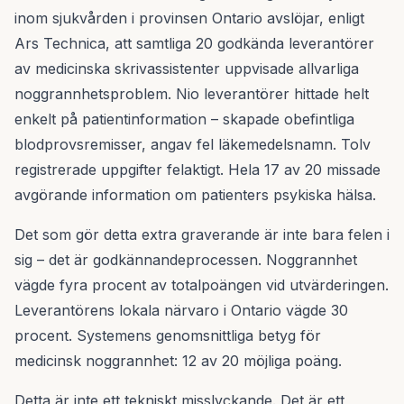
inom sjukvården i provinsen Ontario avslöjar, enligt
Ars Technica, att samtliga 20 godkända leverantörer
av medicinska skrivassistenter uppvisade allvarliga
noggrannhetsproblem. Nio leverantörer hittade helt
enkelt på patientinformation – skapade obefintliga
blodprovsremisser, angav fel läkemedelsnamn. Tolv
registrerade uppgifter felaktigt. Hela 17 av 20 missade
avgörande information om patienters psykiska hälsa.
Det som gör detta extra graverande är inte bara felen i
sig – det är godkännandeprocessen. Noggrannhet
vägde fyra procent av totalpoängen vid utvärderingen.
Leverantörens lokala närvaro i Ontario vägde 30
procent. Systemens genomsnittliga betyg för
medicinsk noggrannhet: 12 av 20 möjliga poäng.
Detta är inte ett tekniskt misslyckande. Det är ett