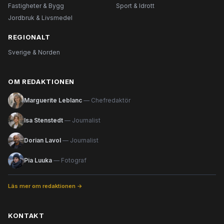
Fastigheter & Bygg
Sport & Idrott
Jordbruk & Livsmedel
REGIONALT
Sverige & Norden
OM REDAKTIONEN
Marguerite Leblanc
— Chefredaktör
Isa Stenstedt
— Journalist
Dorian Lavol
— Journalist
Pia Luuka
— Fotograf
Läs mer om redaktionen →
KONTAKT