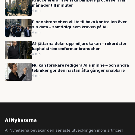
AI accelererar svenska bankers processer från
månader till minuter
4 min
Finansbranschen vill ta tillbaka kontrollen över
sin data – samtidigt som kraven på AI-
automation ökar
4 min
AI-jättarna delar upp miljardkakan – rekordstor
kapitalström omformar branschen
4 min
Nu kan forskare redigera AI:s minne – och andra
tekniker gör den nästan åtta gånger snabbare
4 min
AI Nyheterna
AI Nyheterna bevakar den senaste utvecklingen inom artificiell