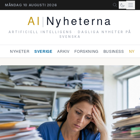
MÅNDAG 10 AUGUSTI 2026
AI
|
Nyheterna
ARTIFICIELL INTELLIGENS · DAGLIGA NYHETER PÅ
SVENSKA
NYHETER
SVERIGE
ARKIV
FORSKNING
BUSINESS
NYHE