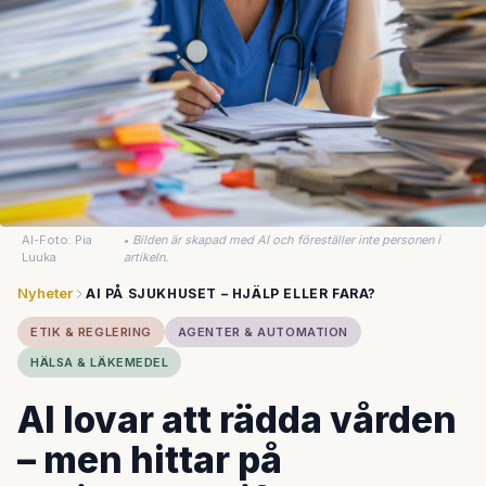
AI-Foto: Pia
•
Bilden är skapad med AI och föreställer inte personen i
Luuka
artikeln.
Nyheter
AI PÅ SJUKHUSET – HJÄLP ELLER FARA?
ETIK & REGLERING
AGENTER & AUTOMATION
HÄLSA & LÄKEMEDEL
AI lovar att rädda vården
– men hittar på