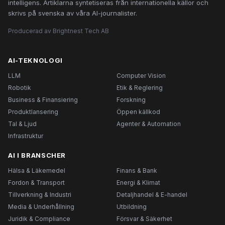
intelligens. Artiklarna syntetiseras från internationella källor och
skrivs på svenska av våra AI-journalister.
Producerad av Brightnest Tech AB
AI-TEKNOLOGI
LLM
Computer Vision
Robotik
Etik & Reglering
Business & Finansiering
Forskning
Produktlansering
Öppen källkod
Tal & Ljud
Agenter & Automation
Infrastruktur
AI I BRANSCHER
Hälsa & Läkemedel
Finans & Bank
Fordon & Transport
Energi & Klimat
Tillverkning & Industri
Detaljhandel & E-handel
Media & Underhållning
Utbildning
Juridik & Compliance
Försvar & Säkerhet