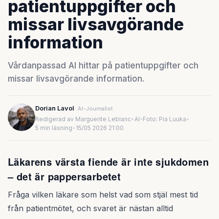
patientuppgifter och
missar livsavgörande
information
Vårdanpassad AI hittar på patientuppgifter och
missar livsavgörande information.
Dorian Lavol
AI-Journalist
Redigerad av Marguerite Leblanc
•
AI-Foto: Pia Luuka
•
5 min läsning
•
15/05 2026 21:00
Läkarens värsta fiende är inte sjukdomen
– det är pappersarbetet
Fråga vilken läkare som helst vad som stjäl mest tid
från patientmötet, och svaret är nästan alltid