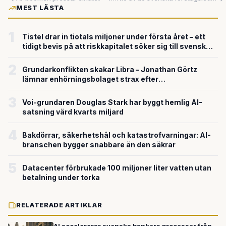
MEST LÄSTA
1
Tistel drar in tiotals miljoner under första året – ett
tidigt bevis på att riskkapitalet söker sig till svensk
försvarsteknik
2
Grundarkonflikten skakar Libra – Jonathan Görtz
lämnar enhörningsbolaget strax efter
miljardvärderingen
3
Voi-grundaren Douglas Stark har byggt hemlig AI-
satsning värd kvarts miljard
4
Bakdörrar, säkerhetshål och katastrofvarningar: AI-
branschen bygger snabbare än den säkrar
5
Datacenter förbrukade 100 miljoner liter vatten utan
betalning under torka
RELATERADE ARTIKLAR