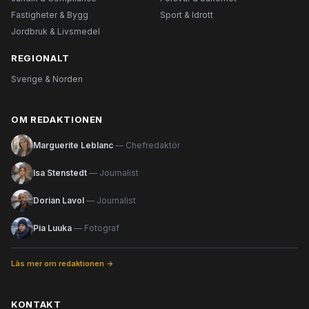
Fastigheter & Bygg
Sport & Idrott
Jordbruk & Livsmedel
REGIONALT
Sverige & Norden
OM REDAKTIONEN
Marguerite Leblanc
— Chefredaktör
Isa Stenstedt
— Journalist
Dorian Lavol
— Journalist
Pia Luuka
— Fotograf
Läs mer om redaktionen →
KONTAKT