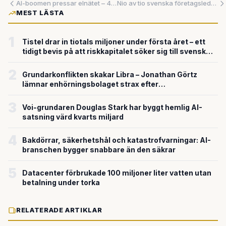
AI-boomen pressar elnätet – 49 000 hushåll vid Lake Tahoe tvingas byta elleverantör
Nio av tio svenska företagsledare tror att AI ersätter hela roller – samtidigt flyr toppforskare från Musks AI-bolag
MEST LÄSTA
1
Tistel drar in tiotals miljoner under första året – ett
tidigt bevis på att riskkapitalet söker sig till svensk
försvarsteknik
2
Grundarkonflikten skakar Libra – Jonathan Görtz
lämnar enhörningsbolaget strax efter
miljardvärderingen
3
Voi-grundaren Douglas Stark har byggt hemlig AI-
satsning värd kvarts miljard
4
Bakdörrar, säkerhetshål och katastrofvarningar: AI-
branschen bygger snabbare än den säkrar
5
Datacenter förbrukade 100 miljoner liter vatten utan
betalning under torka
RELATERADE ARTIKLAR