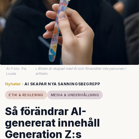
AI-Foto: Pia
•
Bilden är skapad med AI och föreställer inte personen i
Luuka
artikeln.
Nyheter
AI SKAPAR NYA SANNINGSBEGREPP
ETIK & REGLERING
MEDIA & UNDERHÅLLNING
Så förändrar AI-
genererat innehåll
Generation Z:s