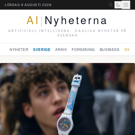
LÖRDAG 8 AUGUSTI 2026
AI
|
Nyheterna
ARTIFICIELL INTELLIGENS · DAGLIGA NYHETER PÅ
SVENSKA
NYHETER
SVERIGE
ARKIV
FORSKNING
BUSINESS
NYHE