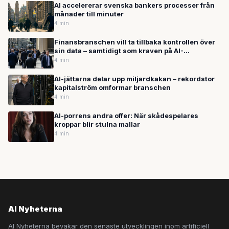
AI accelererar svenska bankers processer från
månader till minuter
4 min
Finansbranschen vill ta tillbaka kontrollen över
sin data – samtidigt som kraven på AI-
automation ökar
4 min
AI-jättarna delar upp miljardkakan – rekordstor
kapitalström omformar branschen
4 min
AI-porrens andra offer: När skådespelares
kroppar blir stulna mallar
4 min
AI Nyheterna
AI Nyheterna bevakar den senaste utvecklingen inom artificiell