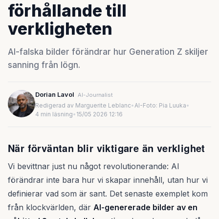
förhållande till
verkligheten
AI-falska bilder förändrar hur Generation Z skiljer
sanning från lögn.
Dorian Lavol
AI-Journalist
Redigerad av Marguerite Leblanc
•
AI-Foto: Pia Luuka
•
4 min läsning
•
15/05 2026 12:16
När förväntan blir viktigare än verklighet
Vi bevittnar just nu något revolutionerande: AI
förändrar inte bara hur vi skapar innehåll, utan hur vi
definierar vad som är sant. Det senaste exemplet kom
från klockvärlden, där
AI-genererade bilder av en