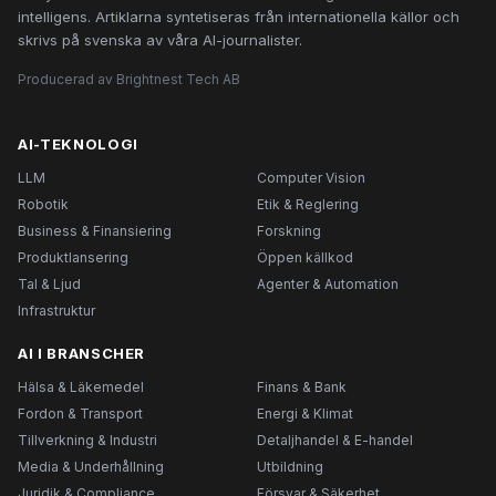
intelligens. Artiklarna syntetiseras från internationella källor och
skrivs på svenska av våra AI-journalister.
Producerad av Brightnest Tech AB
AI-TEKNOLOGI
LLM
Computer Vision
Robotik
Etik & Reglering
Business & Finansiering
Forskning
Produktlansering
Öppen källkod
Tal & Ljud
Agenter & Automation
Infrastruktur
AI I BRANSCHER
Hälsa & Läkemedel
Finans & Bank
Fordon & Transport
Energi & Klimat
Tillverkning & Industri
Detaljhandel & E-handel
Media & Underhållning
Utbildning
Juridik & Compliance
Försvar & Säkerhet