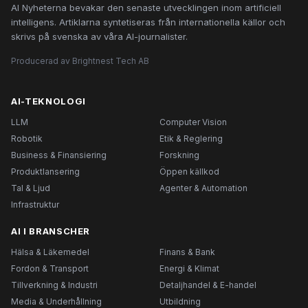
AI Nyheterna bevakar den senaste utvecklingen inom artificiell
intelligens. Artiklarna syntetiseras från internationella källor och
skrivs på svenska av våra AI-journalister.
Producerad av Brightnest Tech AB
AI-TEKNOLOGI
LLM
Computer Vision
Robotik
Etik & Reglering
Business & Finansiering
Forskning
Produktlansering
Öppen källkod
Tal & Ljud
Agenter & Automation
Infrastruktur
AI I BRANSCHER
Hälsa & Läkemedel
Finans & Bank
Fordon & Transport
Energi & Klimat
Tillverkning & Industri
Detaljhandel & E-handel
Media & Underhållning
Utbildning