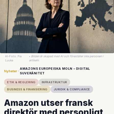
AI-Foto: Pia
•
Bilden är skapad med AI och föreställer inte personen i
Luuka
artikeln.
AMAZONS EUROPEISKA MOLN – DIGITAL
Nyheter
SUVERÄNITET
ETIK & REGLERING
INFRASTRUKTUR
BUSINESS & FINANSIERING
JURIDIK & COMPLIANCE
Amazon utser fransk
direktör med personligt