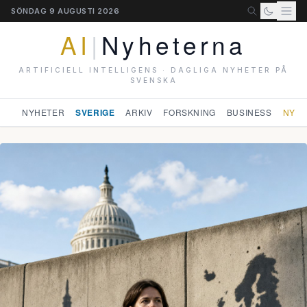
SÖNDAG 9 AUGUSTI 2026
AI
|
Nyheterna
ARTIFICIELL INTELLIGENS · DAGLIGA NYHETER PÅ
SVENSKA
NYHETER
SVERIGE
ARKIV
FORSKNING
BUSINESS
NYHE