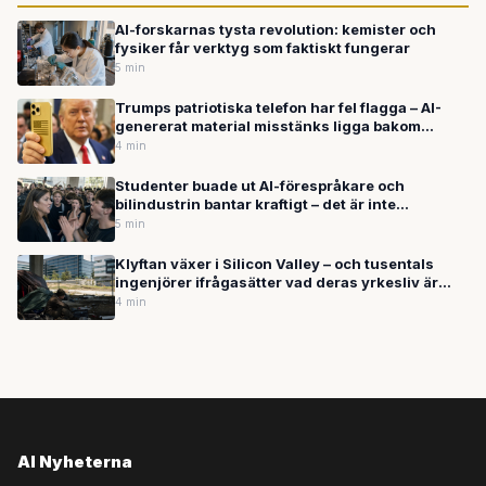
AI-forskarnas tysta revolution: kemister och
fysiker får verktyg som faktiskt fungerar
5 min
Trumps patriotiska telefon har fel flagga – AI-
genererat material misstänks ligga bakom
blunderna
4 min
Studenter buade ut AI-förespråkare och
bilindustrin bantar kraftigt – det är inte
motstånd, det är ett genombrott
5 min
Klyftan växer i Silicon Valley – och tusentals
ingenjörer ifrågasätter vad deras yrkesliv är
värt
4 min
AI Nyheterna