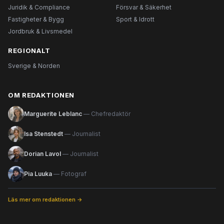
Juridik & Compliance
Försvar & Säkerhet
Fastigheter & Bygg
Sport & Idrott
Jordbruk & Livsmedel
REGIONALT
Sverige & Norden
OM REDAKTIONEN
Marguerite Leblanc
— Chefredaktör
Isa Stenstedt
— Journalist
Dorian Lavol
— Journalist
Pia Luuka
— Fotograf
Läs mer om redaktionen →