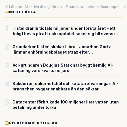
Låter du AI skriva åt dig bör du inte kalla dig författare, säger Seth Rogen
Finansbranschen blåser upp fasaden – men grundmurarna vittrar
MEST LÄSTA
1
Tistel drar in tiotals miljoner under första året – ett
tidigt bevis på att riskkapitalet söker sig till svensk
försvarsteknik
2
Grundarkonflikten skakar Libra – Jonathan Görtz
lämnar enhörningsbolaget strax efter
miljardvärderingen
3
Voi-grundaren Douglas Stark har byggt hemlig AI-
satsning värd kvarts miljard
4
Bakdörrar, säkerhetshål och katastrofvarningar: AI-
branschen bygger snabbare än den säkrar
5
Datacenter förbrukade 100 miljoner liter vatten utan
betalning under torka
RELATERADE ARTIKLAR