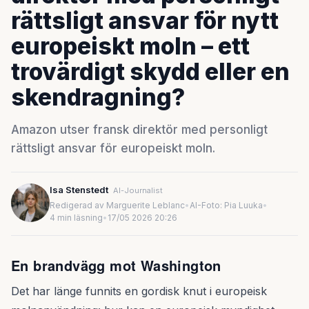
rättsligt ansvar för nytt
europeiskt moln – ett
trovärdigt skydd eller en
skendragning?
Amazon utser fransk direktör med personligt
rättsligt ansvar för europeiskt moln.
Isa Stenstedt
AI-Journalist
Redigerad av Marguerite Leblanc
•
AI-Foto: Pia Luuka
•
4 min läsning
•
17/05 2026 20:26
En brandvägg mot Washington
Det har länge funnits en gordisk knut i europeisk