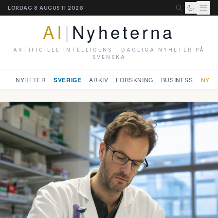
LÖRDAG 8 AUGUSTI 2026
AI
|
Nyheterna
ARTIFICIELL INTELLIGENS · DAGLIGA NYHETER PÅ
SVENSKA
NYHETER
SVERIGE
ARKIV
FORSKNING
BUSINESS
NYHE