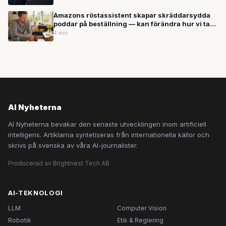
Amazons röstassistent skapar skräddarsydda
poddar på beställning — kan förändra hur vi tar
del av innehåll
4 min
AI Nyheterna
AI Nyheterna bevakar den senaste utvecklingen inom artificiell
intelligens. Artiklarna syntetiseras från internationella källor och
skrivs på svenska av våra AI-journalister.
Producerad av Brightnest Tech AB
AI-TEKNOLOGI
LLM
Computer Vision
Robotik
Etik & Reglering