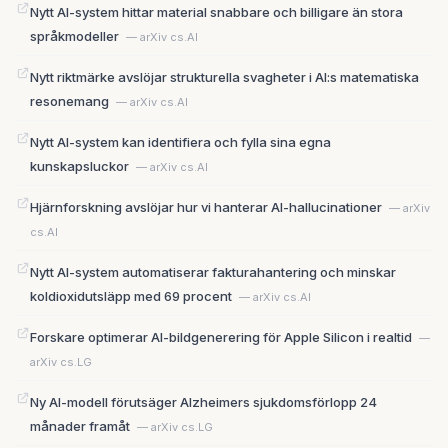
Nytt AI-system hittar material snabbare och billigare än stora
språkmodeller
— arXiv cs.AI
Nytt riktmärke avslöjar strukturella svagheter i AI:s matematiska
resonemang
— arXiv cs.AI
Nytt AI-system kan identifiera och fylla sina egna
kunskapsluckor
— arXiv cs.AI
Hjärnforskning avslöjar hur vi hanterar AI-hallucinationer
— arXiv
cs.AI
Nytt AI-system automatiserar fakturahantering och minskar
koldioxidutsläpp med 69 procent
— arXiv cs.AI
Forskare optimerar AI-bildgenerering för Apple Silicon i realtid
—
arXiv cs.LG
Ny AI-modell förutsäger Alzheimers sjukdomsförlopp 24
månader framåt
— arXiv cs.LG