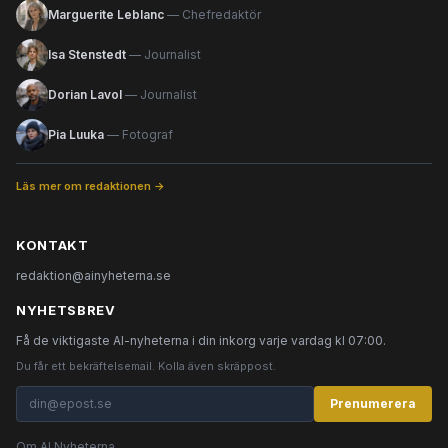
Marguerite Leblanc
— Chefredaktör
Isa Stenstedt
— Journalist
Dorian Lavol
— Journalist
Pia Luuka
— Fotograf
Läs mer om redaktionen →
KONTAKT
redaktion@ainyheterna.se
NYHETSBREV
Få de viktigaste AI-nyheterna i din inkorg varje vardag kl 07:00.
Du får ett bekräftelsemail. Kolla även skräppost.
Prenumerera
Om AI Nyheterna