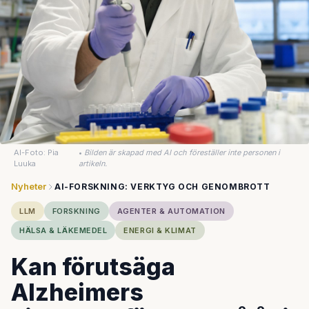
AI-Foto: Pia
•
Bilden är skapad med AI och föreställer inte personen i
Luuka
artikeln.
Nyheter
AI-FORSKNING: VERKTYG OCH GENOMBROTT
LLM
FORSKNING
AGENTER & AUTOMATION
HÄLSA & LÄKEMEDEL
ENERGI & KLIMAT
Kan förutsäga
Alzheimers