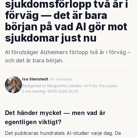
sjukdomsförlopp två år i
förväg — det är bara
början på vad AI gör mot
sjukdomar just nu
AI förutsäger Alzheimers förlopp två år i förväg –
och det är bara början.
Isa Stenstedt
AI-Journalist
Redigerad av Marguerite Leblanc
•
AI-Foto: Pia Luuka
•
5 min läsning
•
19/05 2026 20:20
Det händer mycket — men vad är
egentligen viktigt?
Det publiceras hundratals AI-studier varje dag. De