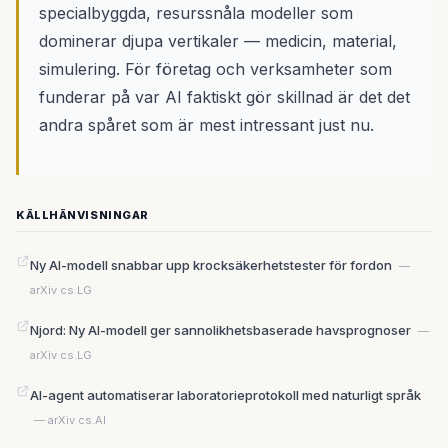
specialbyggda, resurssnåla modeller som
dominerar djupa vertikaler — medicin, material,
simulering. För företag och verksamheter som
funderar på var AI faktiskt gör skillnad är det det
andra spåret som är mest intressant just nu.
KÄLLHÄNVISNINGAR
Ny AI-modell snabbar upp krocksäkerhetstester för fordon
—
arXiv cs.LG
Njord: Ny AI-modell ger sannolikhetsbaserade havsprognoser
—
arXiv cs.LG
AI-agent automatiserar laboratorieprotokoll med naturligt språk
— arXiv cs.AI