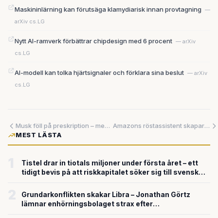
Maskininlärning kan förutsäga klamydiarisk innan provtagning
—
arXiv cs.LG
Nytt AI-ramverk förbättrar chipdesign med 6 procent
— arXiv
cs.LG
AI-modell kan tolka hjärtsignaler och förklara sina beslut
— arXiv
cs.LG
Musk föll på preskription – men striden med OpenAI är långt ifrån över
Amazons röstassistent skapar skräddarsydda poddar på beställning — kan förändra hur vi tar del av innehåll
MEST LÄSTA
1
Tistel drar in tiotals miljoner under första året – ett
tidigt bevis på att riskkapitalet söker sig till svensk
försvarsteknik
2
Grundarkonflikten skakar Libra – Jonathan Görtz
lämnar enhörningsbolaget strax efter
miljardvärderingen