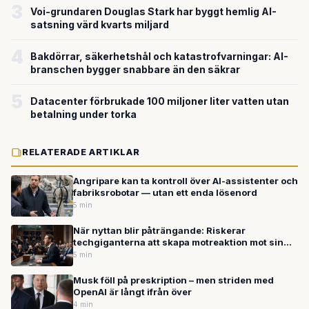
3
Voi-grundaren Douglas Stark har byggt hemlig AI-
satsning värd kvarts miljard
4
Bakdörrar, säkerhetshål och katastrofvarningar: AI-
branschen bygger snabbare än den säkrar
5
Datacenter förbrukade 100 miljoner liter vatten utan
betalning under torka
RELATERADE ARTIKLAR
Angripare kan ta kontroll över AI-assistenter och
fabriksrobotar — utan ett enda lösenord
5 min
När nyttan blir påträngande: Riskerar
techgiganterna att skapa motreaktion mot sin
egen AI?
5 min
Musk föll på preskription – men striden med
OpenAI är långt ifrån över
4 min