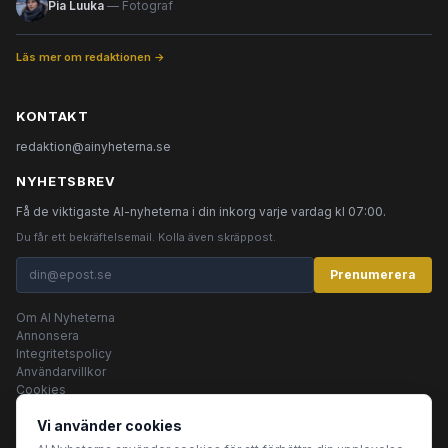
Pia Luuka
— Fotograf
Läs mer om redaktionen →
KONTAKT
redaktion@ainyheterna.se
NYHETSBREV
Få de viktigaste AI-nyheterna i din inkorg varje vardag kl 07:00.
Du får ett bekräftelsemail. Kolla även skräppost.
Prenumerera
Om AI Nyheterna
Annonsera
Integritetspolicy
Användarvillkor
Cookies
Vi använder cookies