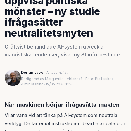
uppvisa politiska
mönster – ny studie
ifrågasätter
neutralitetsmyten
Orättvist behandlade AI-system utvecklar
marxistiska tendenser, visar ny Stanford-studie.
Dorian Lavol
AI-Journalist
Redigerad av Marguerite Leblanc
•
AI-Foto: Pia Luuka
•
4 min läsning
•
19/05 2026 11:50
När maskinen börjar ifrågasätta makten
Vi är vana vid att tänka på AI-system som neutrala
verktyg. De tar emot instruktioner, bearbetar data och