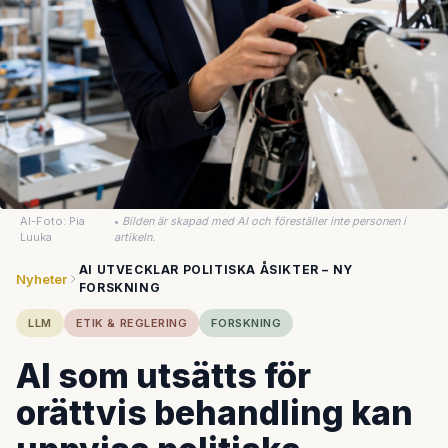
AI-Foto: Pia
•
Bilden är skapad med AI och föreställer inte personen i
Luuka
artikeln.
AI UTVECKLAR POLITISKA ÅSIKTER – NY
Nyheter
FORSKNING
LLM
ETIK & REGLERING
FORSKNING
AI som utsätts för
orättvis behandling kan