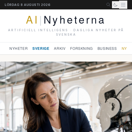
LÖRDAG 8 AUGUSTI 2026
AI
|
Nyheterna
ARTIFICIELL INTELLIGENS · DAGLIGA NYHETER PÅ
SVENSKA
NYHETER
SVERIGE
ARKIV
FORSKNING
BUSINESS
NYHE