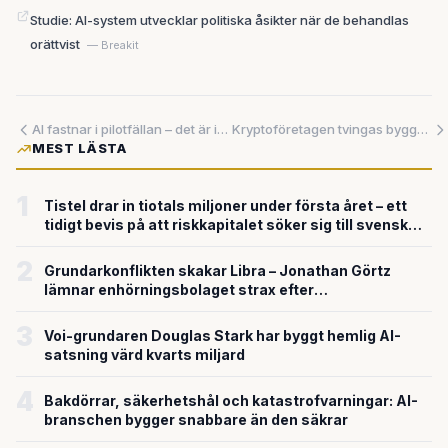
Studie: AI-system utvecklar politiska åsikter när de behandlas
orättvist
— Breakit
AI fastnar i pilotfällan – det är infrastrukturen som avgör
Kryptoföretagen tvingas bygga om från grunden — eller lämna marknaden
MEST LÄSTA
1
Tistel drar in tiotals miljoner under första året – ett
tidigt bevis på att riskkapitalet söker sig till svensk
försvarsteknik
2
Grundarkonflikten skakar Libra – Jonathan Görtz
lämnar enhörningsbolaget strax efter
miljardvärderingen
3
Voi-grundaren Douglas Stark har byggt hemlig AI-
satsning värd kvarts miljard
4
Bakdörrar, säkerhetshål och katastrofvarningar: AI-
branschen bygger snabbare än den säkrar