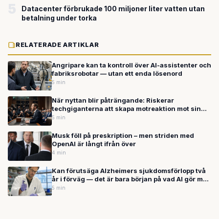
5
Datacenter förbrukade 100 miljoner liter vatten utan
betalning under torka
RELATERADE ARTIKLAR
Angripare kan ta kontroll över AI-assistenter och
fabriksrobotar — utan ett enda lösenord
5 min
När nyttan blir påträngande: Riskerar
techgiganterna att skapa motreaktion mot sin
egen AI?
5 min
Musk föll på preskription – men striden med
OpenAI är långt ifrån över
4 min
Kan förutsäga Alzheimers sjukdomsförlopp två
år i förväg — det är bara början på vad AI gör mot
sjukdomar just nu
5 min