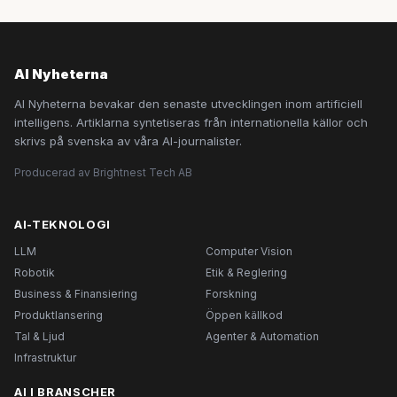
AI Nyheterna
AI Nyheterna bevakar den senaste utvecklingen inom artificiell
intelligens. Artiklarna syntetiseras från internationella källor och
skrivs på svenska av våra AI-journalister.
Producerad av Brightnest Tech AB
AI-TEKNOLOGI
LLM
Computer Vision
Robotik
Etik & Reglering
Business & Finansiering
Forskning
Produktlansering
Öppen källkod
Tal & Ljud
Agenter & Automation
Infrastruktur
AI I BRANSCHER