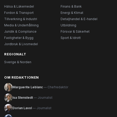
Hälsa & Läkemedel
Finans & Bank
Fordon & Transport
Energi & Klimat
Tillverkning & Industri
Detaljhandel & E-handel
Media & Underhållning
Utbildning
Juridik & Compliance
Försvar & Säkerhet
Fastigheter & Bygg
Sport & Idrott
Jordbruk & Livsmedel
REGIONALT
Sverige & Norden
OM REDAKTIONEN
Marguerite Leblanc
— Chefredaktör
Isa Stenstedt
— Journalist
Dorian Lavol
— Journalist