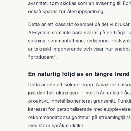
avsnittet, som skickas som en avisering till 
också sparas för återuppspelning.
Detta är ett klassiskt exempel på det vi brukar
AI-system som inte bara svarar på en fråga, u
sökning, sammanfattning, redigering, röstsyntes
är tekniskt imponerande och visar hur snabbt
"producent".
En naturlig följd av en längre trend
Detta är inte ett isolerat hopp. Amazons satsn
just den här riktningen — bort från enkla fråg
proaktivt, innehållsorienterat gränssnitt. Funkt
intresset för personaliserade medieupplevelser,
rekommendationsalgoritmer på streamingtjänst
med stora språkmodeller.