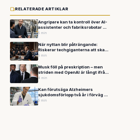
RELATERADE ARTIKLAR
Angripare kan ta kontroll över AI-
assistenter och fabriksrobotar —
utan ett enda lösenord
5 min
När nyttan blir påträngande:
Riskerar techgiganterna att skapa
motreaktion mot sin egen AI?
5 min
Musk föll på preskription – men
striden med OpenAI är långt ifrån
över
4 min
Kan förutsäga Alzheimers
sjukdomsförlopp två år i förväg —
det är bara början på vad AI gör
5 min
mot sjukdomar just nu