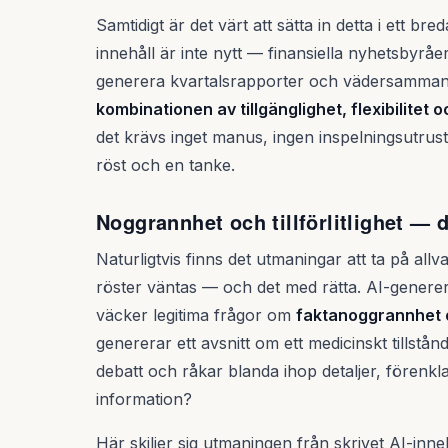
Samtidigt är det värt att sätta in detta i ett b
innehåll är inte nytt — finansiella nyhetsbyråe
generera kvartalsrapporter och vädersammanfa
kombinationen av tillgänglighet, flexibilitet 
det krävs inget manus, ingen inspelningsutrust
röst och en tanke.
Noggrannhet och tillförlitlighet —
Naturligtvis finns det utmaningar att ta på allv
röster väntas — och det med rätta. AI-generer
väcker legitima frågor om
faktanoggrannhet 
genererar ett avsnitt om ett medicinskt tillstånd
debatt och råkar blanda ihop detaljer, förenkl
information?
Här skiljer sig utmaningen från skrivet AI-inneh