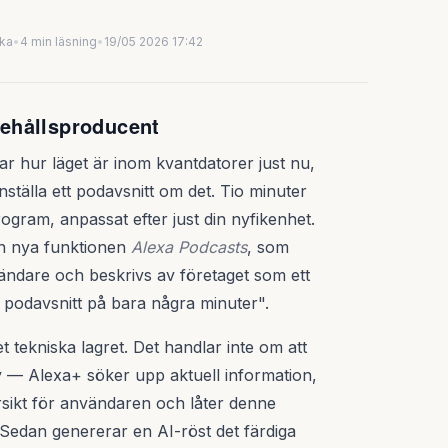
uka
•
4 min läsning
•
19/05 2026 17:42
nnehållsproducent
ar hur läget är inom kvantdatorer just nu,
ställa ett podavsnitt om det. Tio minuter
rogram, anpassat efter just din nyfikenhet.
n nya funktionen
Alexa Podcasts
, som
ndare och beskrivs av företaget som ett
tt podavsnitt på bara några minuter".
 tekniska lagret. Det handlar inte om att
kiv — Alexa+ söker upp aktuell information,
sikt för användaren och låter denne
Sedan genererar en AI-röst det färdiga