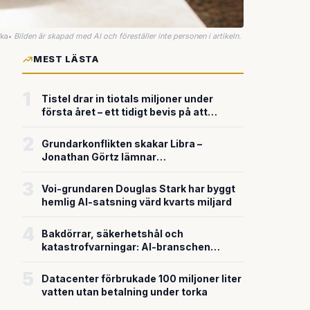
uka
•
Bilden är skapad med AI och föreställer inte personen i artikeln.
MEST LÄSTA
1
Tistel drar in tiotals miljoner under
första året – ett tidigt bevis på att
riskkapitalet söker sig till svensk
försvarsteknik
2
Grundarkonflikten skakar Libra –
Jonathan Görtz lämnar
enhörningsbolaget strax efter
miljardvärderingen
3
Voi-grundaren Douglas Stark har byggt
hemlig AI-satsning värd kvarts miljard
4
Bakdörrar, säkerhetshål och
katastrofvarningar: AI-branschen
bygger snabbare än den säkrar
5
Datacenter förbrukade 100 miljoner liter
vatten utan betalning under torka