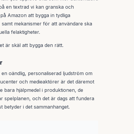
n på en textrad vi kan granska och
ar på Amazon att bygga in tydliga
t, samt mekanismer för att användare ska
lla felaktigheter.
t är skäl att bygga den rätt.
r
: en oändlig, personaliserad ljudström om
oducenter och medieaktörer är det däremot
re bara hjälpmedel i produktionen, de
rar spelplanen, och det är dags att fundera
öst betyder i det sammanhanget.