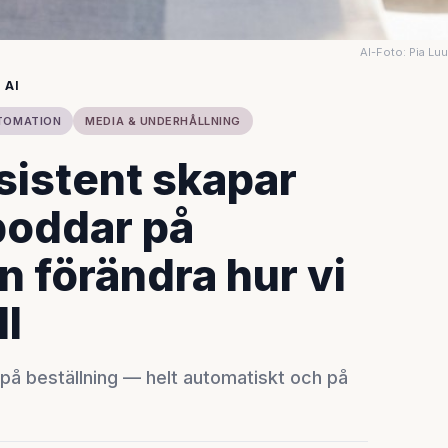
AI-Foto: Pia Lu
 AI
TOMATION
MEDIA & UNDERHÅLLNING
istent skapar
poddar på
n förändra hur vi
ll
å beställning — helt automatiskt och på