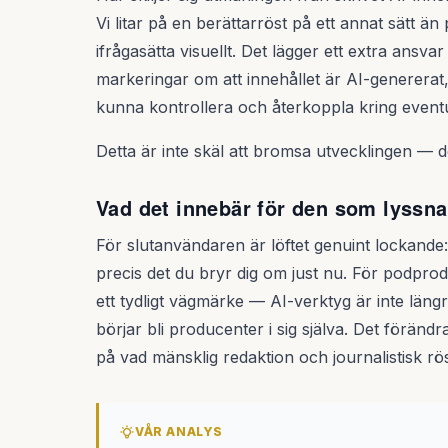
Vi litar på en berättarröst på ett annat sätt ä
ifrågasätta visuellt. Det lägger ett extra ansv
markeringar om att innehållet är AI-generera
kunna kontrollera och återkoppla kring eventue
Detta är inte skäl att bromsa utvecklingen — de
Vad det innebär för den som lyssna
För slutanvändaren är löftet genuint lockande
precis det du bryr dig om just nu. För podpr
ett tydligt vägmärke — AI-verktyg är inte läng
börjar bli producenter i sig själva. Det föränd
på vad mänsklig redaktion och journalistisk r
VÅR ANALYS