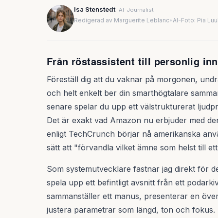
Isa Stenstedt
AI-Journalist
Redigerad av Marguerite Leblanc
•
AI-Foto: Pia Lu
Från röstassistent till personlig i
Föreställ dig att du vaknar på morgonen, undr
och helt enkelt ber din smarthögtalare samman
senare spelar du upp ett välstrukturerat ljudp
Det är exakt vad Amazon nu erbjuder med de
enligt TechCrunch börjar nå amerikanska anvä
sätt att "förvandla vilket ämne som helst till e
Som systemutvecklare fastnar jag direkt för det
spela upp ett befintligt avsnitt från ett podar
sammanställer ett manus, presenterar en över
justera parametrar som längd, ton och fokus. 