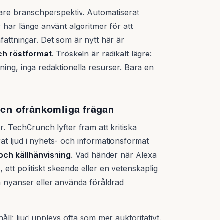
redare branschperspektiv. Automatiserat
r har länge använt algoritmer för att
ttningar. Det som är nytt här är
och röstformat
. Tröskeln är radikalt lägre:
ning, inga redaktionella resurser. Bara en
 den ofrånkomliga frågan
ar. TechCrunch lyfter fram att kritiska
at ljud i nyhets- och informationsformat
och källhänvisning
. Vad händer när Alexa
, ett politiskt skeende eller en vetenskaplig
a nyanser eller använda föråldrad
åll: ljud upplevs ofta som mer auktoritativt.