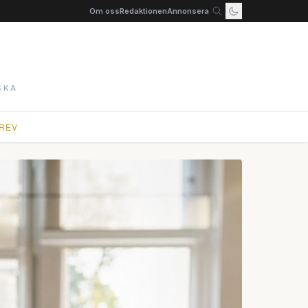
Om oss
Redaktionen
Annonsera
SKA
REV