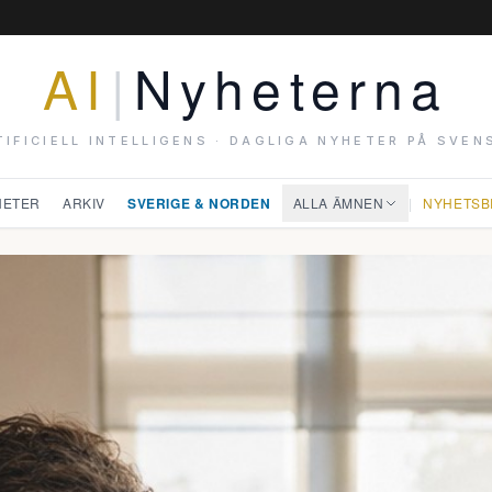
AI
|
Nyheterna
TIFICIELL INTELLIGENS · DAGLIGA NYHETER PÅ SVEN
HETER
ARKIV
SVERIGE & NORDEN
ALLA ÄMNEN
|
NYHETSB