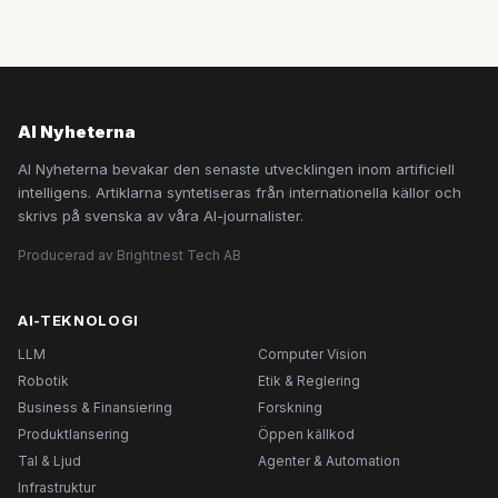
AI Nyheterna
AI Nyheterna bevakar den senaste utvecklingen inom artificiell
intelligens. Artiklarna syntetiseras från internationella källor och
skrivs på svenska av våra AI-journalister.
Producerad av Brightnest Tech AB
AI-TEKNOLOGI
LLM
Computer Vision
Robotik
Etik & Reglering
Business & Finansiering
Forskning
Produktlansering
Öppen källkod
Tal & Ljud
Agenter & Automation
Infrastruktur