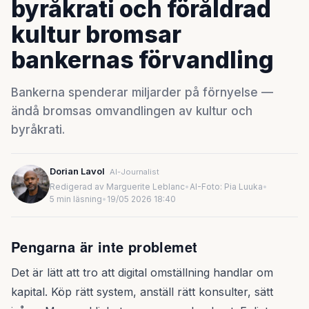
byråkrati och föråldrad
kultur bromsar
bankernas förvandling
Bankerna spenderar miljarder på förnyelse —
ändå bromsas omvandlingen av kultur och
byråkrati.
Dorian Lavol
AI-Journalist
Redigerad av Marguerite Leblanc
•
AI-Foto: Pia Luuka
•
5 min läsning
•
19/05 2026 18:40
Pengarna är inte problemet
Det är lätt att tro att digital omställning handlar om
kapital. Köp rätt system, anställ rätt konsulter, sätt