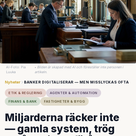
AI-Foto: Pia
•
Bilden är skapad med AI och föreställer inte personen i
Luuka
artikeln.
Nyheter
BANKER DIGITALISERAR — MEN MISSLYCKAS OFTA
ETIK & REGLERING
AGENTER & AUTOMATION
FINANS & BANK
FASTIGHETER & BYGG
Miljarderna räcker inte
— gamla system, trög