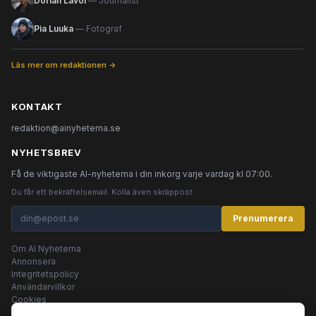
Dorian Lavol
— Journalist
Pia Luuka
— Fotograf
Läs mer om redaktionen →
KONTAKT
redaktion@ainyheterna.se
NYHETSBREV
Få de viktigaste AI-nyheterna i din inkorg varje vardag kl 07:00.
Du får ett bekräftelsemail. Kolla även skräppost.
Prenumerera
Om AI Nyheterna
Annonsera
Integritetspolicy
Användarvillkor
Cookies