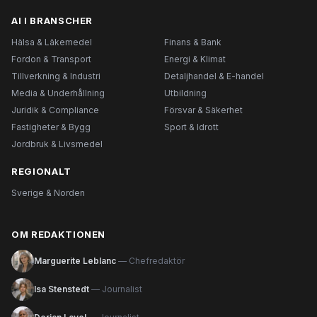
AI I BRANSCHER
Hälsa & Läkemedel
Finans & Bank
Fordon & Transport
Energi & Klimat
Tillverkning & Industri
Detaljhandel & E-handel
Media & Underhållning
Utbildning
Juridik & Compliance
Försvar & Säkerhet
Fastigheter & Bygg
Sport & Idrott
Jordbruk & Livsmedel
REGIONALT
Sverige & Norden
OM REDAKTIONEN
Marguerite Leblanc
— Chefredaktör
Isa Stenstedt
— Journalist