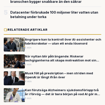
branschen bygger snabbare än den säkrar
5
Datacenter förbrukade 100 miljoner liter vatten utan
betalning under torka
RELATERADE ARTIKLAR
Angripare kan ta kontroll över AI-assistenter och
fabriksrobotar — utan ett enda lösenord
5 min
När nyttan blir påträngande: Riskerar
techgiganterna att skapa motreaktion mot sin
egen AI?
5 min
Musk föll på preskription – men striden med
OpenAI är långt ifrån över
4 min
Kan förutsäga Alzheimers sjukdomsförlopp två
år i förväg — det är bara början på vad AI gör mot
sjukdomar just nu
5 min