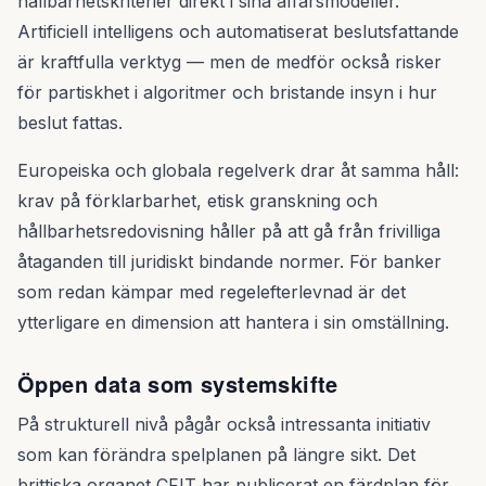
hållbarhetskriterier direkt i sina affärsmodeller.
Artificiell intelligens och automatiserat beslutsfattande
är kraftfulla verktyg — men de medför också risker
för partiskhet i algoritmer och bristande insyn i hur
beslut fattas.
Europeiska och globala regelverk drar åt samma håll:
krav på förklarbarhet, etisk granskning och
hållbarhetsredovisning håller på att gå från frivilliga
åtaganden till juridiskt bindande normer. För banker
som redan kämpar med regelefterlevnad är det
ytterligare en dimension att hantera i sin omställning.
Öppen data som systemskifte
På strukturell nivå pågår också intressanta initiativ
som kan förändra spelplanen på längre sikt. Det
brittiska organet CFIT har publicerat en färdplan för