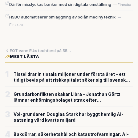
Därför misslyckas banker med sin digitala omställning
— Finextra
HSBC automatiserar omläggning av bolån med ny teknik
—
Finextra
EQT vann EU:s techfond på 55 miljarder – så kan det förändra det svenska techekosystemet
MEST LÄSTA
1
Tistel drar in tiotals miljoner under första året – ett
tidigt bevis på att riskkapitalet söker sig till svensk
försvarsteknik
2
Grundarkonflikten skakar Libra – Jonathan Görtz
lämnar enhörningsbolaget strax efter
miljardvärderingen
3
Voi-grundaren Douglas Stark har byggt hemlig AI-
satsning värd kvarts miljard
4
Bakdörrar, säkerhetshål och katastrofvarningar: AI-