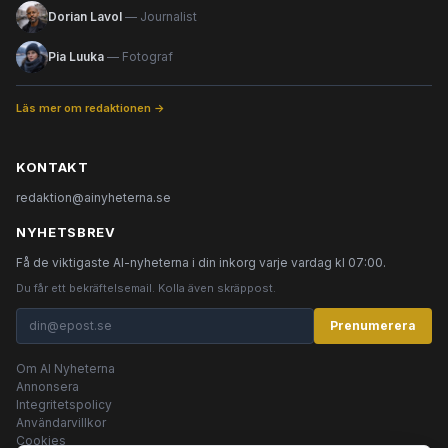
Dorian Lavol
— Journalist
Pia Luuka
— Fotograf
Läs mer om redaktionen →
KONTAKT
redaktion@ainyheterna.se
NYHETSBREV
Få de viktigaste AI-nyheterna i din inkorg varje vardag kl 07:00.
Du får ett bekräftelsemail. Kolla även skräppost.
Prenumerera
Om AI Nyheterna
Annonsera
Integritetspolicy
Användarvillkor
Cookies