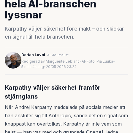
hela AI-branschen
lyssnar
Karpathy väljer säkerhet före makt – och skickar
en signal till hela branschen.
Dorian Lavol
AI-Journalist
Redigerad av Marguerite Leblanc
•
AI-Foto: Pia Luuka
•
5 min läsning
•
20/05 2026 23:24
Karpathy väljer säkerhet framför
stjärnglans
När Andrej Karpathy meddelade på sociala medier att
han ansluter sig till Anthropic, sände det en signal som
knappast kan övertolkas. Karpathy är inte vem som
helst — han var med och grundade OpenAI, ledde