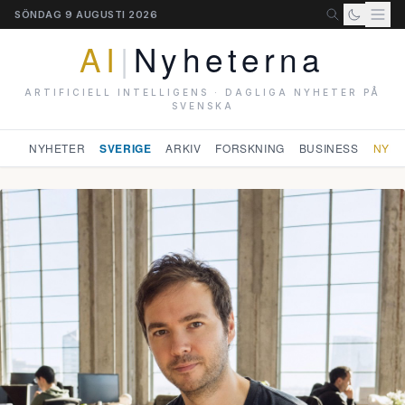
SÖNDAG 9 AUGUSTI 2026
AI
|
Nyheterna
ARTIFICIELL INTELLIGENS · DAGLIGA NYHETER PÅ
SVENSKA
NYHETER
SVERIGE
ARKIV
FORSKNING
BUSINESS
NYHE