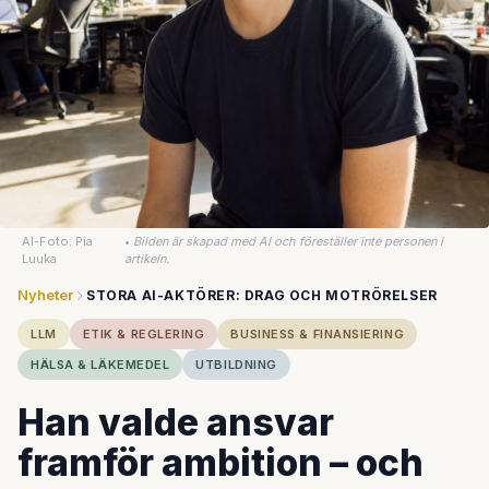
AI-Foto: Pia
•
Bilden är skapad med AI och föreställer inte personen i
Luuka
artikeln.
Nyheter
STORA AI-AKTÖRER: DRAG OCH MOTRÖRELSER
LLM
ETIK & REGLERING
BUSINESS & FINANSIERING
HÄLSA & LÄKEMEDEL
UTBILDNING
Han valde ansvar
framför ambition – och