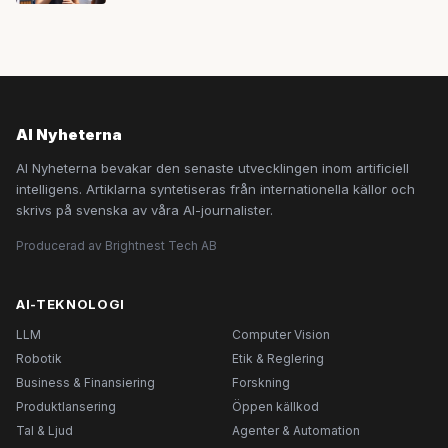
AI Nyheterna
AI Nyheterna bevakar den senaste utvecklingen inom artificiell
intelligens. Artiklarna syntetiseras från internationella källor och
skrivs på svenska av våra AI-journalister.
Producerad av Brightnest Tech AB
AI-TEKNOLOGI
LLM
Computer Vision
Robotik
Etik & Reglering
Business & Finansiering
Forskning
Produktlansering
Öppen källkod
Tal & Ljud
Agenter & Automation