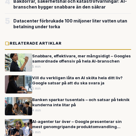
4
Bakdörrar, säkerhetshål och katastrofvarningar: AI-
branschen bygger snabbare än den säkrar
5
Datacenter förbrukade 100 miljoner liter vatten utan
betalning under torka
RELATERADE ARTIKLAR
Snabbare, effektivare, mer mångsidigt – Googles
samordnade offensiv på hela AI-branschen
5 min
Vill du verkligen låta en AI sköta hela ditt liv?
Google satsar på att du ska svara ja
5 min
Banken sparkar tusentals – och satsar på teknik
kunderna inte litar på
4 min
AI-agenter tar över – Google presenterar sin
mest genomgripande produktomvandling
någonsin
5 min