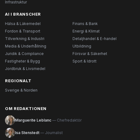
Infrastruktur
AI I BRANSCHER
Hälsa & Läkemedel
Finans & Bank
Fordon & Transport
Energi & Klimat
Tillverkning & Industri
Detaljhandel & E-handel
Media & Underhållning
Utbildning
Juridik & Compliance
Försvar & Säkerhet
Fastigheter & Bygg
Sport & Idrott
Jordbruk & Livsmedel
REGIONALT
Sverige & Norden
OM REDAKTIONEN
Marguerite Leblanc
— Chefredaktör
Isa Stenstedt
— Journalist