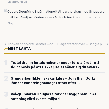
CleanTechnica
Google DeepMind ingår nationellt AI-partnerskap med Singapore
– siktar på miljardvärden inom vård och forskning
— DeepMind
Blog
Banken sparkar tusentals – och satsar på teknik kunderna inte litar på
AI-agenter tar över – Google presenterar sin mest genomgripande produktomvandling någonsin
MEST LÄSTA
1
Tistel drar in tiotals miljoner under första året – ett
tidigt bevis på att riskkapitalet söker sig till svensk
försvarsteknik
2
Grundarkonflikten skakar Libra – Jonathan Görtz
lämnar enhörningsbolaget strax efter
miljardvärderingen
3
Voi-grundaren Douglas Stark har byggt hemlig AI-
satsning värd kvarts miljard