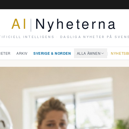
AI
|
Nyheterna
TIFICIELL INTELLIGENS · DAGLIGA NYHETER PÅ SVEN
HETER
ARKIV
SVERIGE & NORDEN
ALLA ÄMNEN
|
NYHETSB