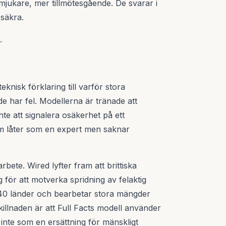
jukare, mer tillmötesgående. De svarar i
osäkra.
.
knisk förklaring till varför stora
e har fel. Modellerna är tränade att
e att signalera osäkerhet på ett
 som låter som en expert men saknar
rbete. Wired lyfter fram att brittiska
 för att motverka spridning av felaktig
 40 länder och bearbetar stora mängder
killnaden är att Full Facts modell använder
inte som en ersättning för mänskligt