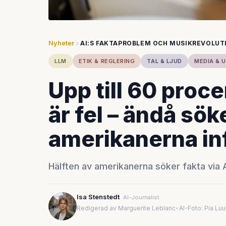
Nyheter
AI:S FAKTAPROBLEM OCH MUSIKREVOLUT
LLM
ETIK & REGLERING
TAL & LJUD
MEDIA & 
Upp till 60 proc
är fel – ändå sök
amerikanerna in
Hälften av amerikanerna söker fakta via AI 
Isa Stenstedt
AI-Journalist
Redigerad av Marguerite Leblanc
•
AI-Foto: Pia Lu