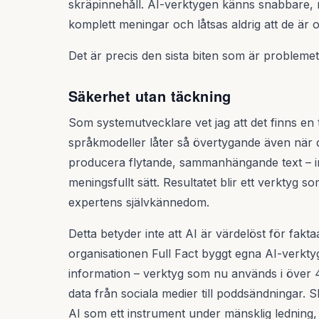
skräpinnehåll. AI-verktygen känns snabbare, m
komplett meningar och låtsas aldrig att de är 
Det är precis den sista biten som är problemet
Säkerhet utan täckning
Som systemutvecklare vet jag att det finns en te
språkmodeller låter så övertygande även när d
producera flytande, sammanhängande text – int
meningsfullt sätt. Resultatet blir ett verktyg
expertens självkännedom.
Detta betyder inte att AI är värdelöst för faktaa
organisationen Full Fact byggt egna AI-verktyg
information – verktyg som nu används i över
data från sociala medier till poddsändningar. S
AI som ett instrument under mänsklig ledning, 