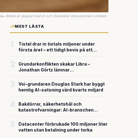
uka
•
Bilden är skapad med AI och föreställer inte personen i artikeln.
MEST LÄSTA
1
Tistel drar in tiotals miljoner under
första året – ett tidigt bevis på att
riskkapitalet söker sig till svensk
försvarsteknik
2
Grundarkonflikten skakar Libra –
Jonathan Görtz lämnar
enhörningsbolaget strax efter
miljardvärderingen
3
Voi-grundaren Douglas Stark har byggt
hemlig AI-satsning värd kvarts miljard
4
Bakdörrar, säkerhetshål och
katastrofvarningar: AI-branschen
bygger snabbare än den säkrar
5
Datacenter förbrukade 100 miljoner liter
vatten utan betalning under torka