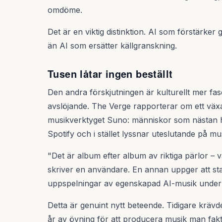
omdöme.
Det är en viktig distinktion. AI som förstärke
än AI som ersätter källgranskning.
Tusen låtar ingen beställt
Den andra förskjutningen är kulturellt mer fa
avslöjande. The Verge rapporterar om ett v
musikverktyget Suno: människor som nästan he
Spotify och i stället lyssnar uteslutande på mu
"Det är album efter album av riktiga pärlor – 
skriver en användare. En annan uppger att stat
uppspelningar av egenskapad AI-musik under 
Detta är genuint nytt beteende. Tidigare krävd
år av övning för att producera musik man fakti