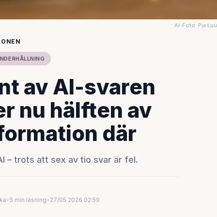
AI-Foto: Pia Lu
IONEN
UNDERHÅLLNING
ent av AI-svaren
er nu hälften av
formation där
– trots att sex av tio svar är fel.
uka
•
5 min läsning
•
27/05 2026 02:59