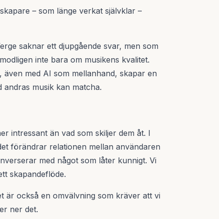
skapare – som länge verkat självklar –
Verge saknar ett djupgående svar, men som
modligen inte bara om musikens kvalitet.
t, även med AI som mellanhand, skapar en
d andras musik kan matcha.
r intressant än vad som skiljer dem åt. I
– det förändrar relationen mellan användaren
konverserar med något som låter kunnigt. Vi
 ett skapandeflöde.
t är också en omvälvning som kräver att vi
er ner det.