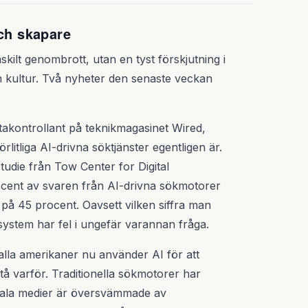
och skapare
skilt genombrott, utan en tyst förskjutning i
ch kultur. Två nyheter den senaste veckan
takontrollant på teknikmagasinet Wired,
örlitliga AI-drivna söktjänster egentligen är.
tudie från Tow Center for Digital
cent av svaren från AI-drivna sökmotorer
 på 45 procent. Oavsett vilken siffra man
 system har fel i ungefär varannan fråga.
alla amerikaner nu använder AI för att
stå varför. Traditionella sökmotorer har
iala medier är översvämmade av