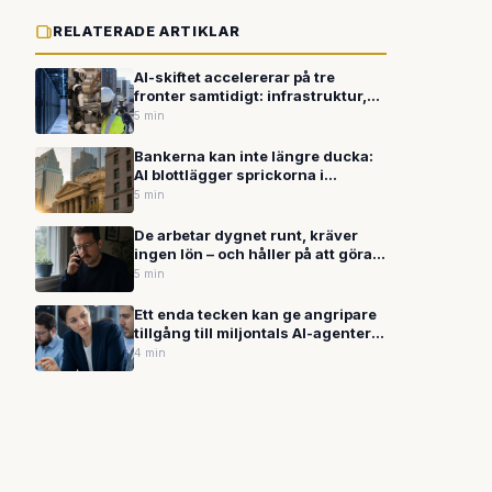
RELATERADE ARTIKLAR
AI-skiftet accelererar på tre
fronter samtidigt: infrastruktur,
robotik och datainsamling
5 min
Bankerna kan inte längre ducka:
AI blottlägger sprickorna i
grunden – och erbjuder den
5 min
kraftfullaste vägen ut
De arbetar dygnet runt, kräver
ingen lön – och håller på att göra
hela yrkesgrupper överflödiga
5 min
Ett enda tecken kan ge angripare
tillgång till miljontals AI-agenters
känsligaste resurser
4 min