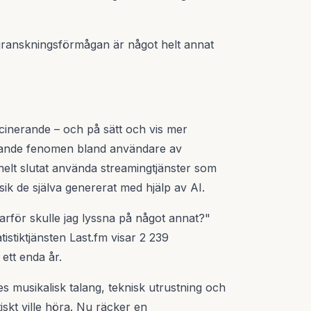
r granskningsförmågan är något helt annat
scinerande – och på sätt och vis mer
äxande fenomen bland användare av
lt slutat använda streamingtjänster som
sik de själva genererat med hjälp av AI.
varför skulle jag lyssna på något annat?"
istiktjänsten Last.fm visar 2 239
ett enda år.
es musikalisk talang, teknisk utrustning och
skt ville höra. Nu räcker en