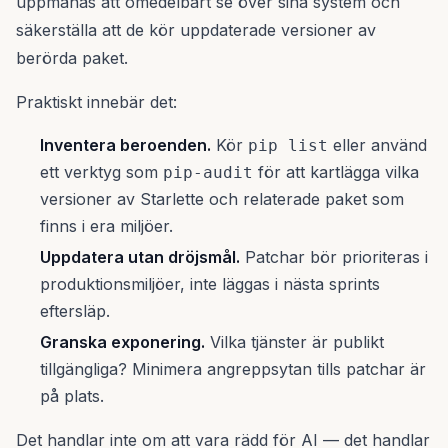
uppmanas att omedelbart se över sina system och
säkerställa att de kör uppdaterade versioner av
berörda paket.
Praktiskt innebär det:
Inventera beroenden.
Kör
eller använd
pip list
ett verktyg som
för att kartlägga vilka
pip-audit
versioner av Starlette och relaterade paket som
finns i era miljöer.
Uppdatera utan dröjsmål.
Patchar bör prioriteras i
produktionsmiljöer, inte läggas i nästa sprints
eftersläp.
Granska exponering.
Vilka tjänster är publikt
tillgängliga? Minimera angreppsytan tills patchar är
på plats.
Det handlar inte om att vara rädd för AI — det handlar