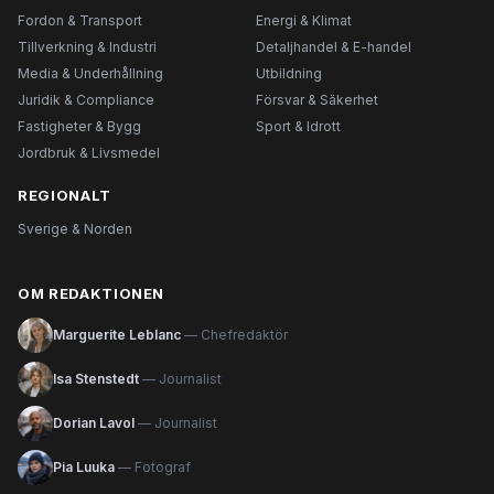
Fordon & Transport
Energi & Klimat
Tillverkning & Industri
Detaljhandel & E-handel
Media & Underhållning
Utbildning
Juridik & Compliance
Försvar & Säkerhet
Fastigheter & Bygg
Sport & Idrott
Jordbruk & Livsmedel
REGIONALT
Sverige & Norden
OM REDAKTIONEN
Marguerite Leblanc
— Chefredaktör
Isa Stenstedt
— Journalist
Dorian Lavol
— Journalist
Pia Luuka
— Fotograf