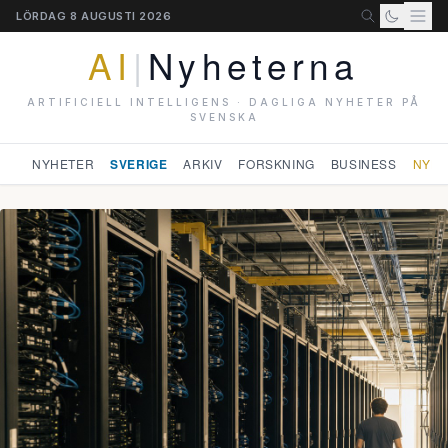
LÖRDAG 8 AUGUSTI 2026
AI
|
Nyheterna
ARTIFICIELL INTELLIGENS · DAGLIGA NYHETER PÅ
SVENSKA
NYHETER
SVERIGE
ARKIV
FORSKNING
BUSINESS
NYHE