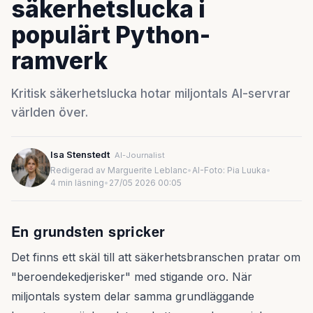
säkerhetslucka i
populärt Python-
ramverk
Kritisk säkerhetslucka hotar miljontals AI-servrar
världen över.
Isa Stenstedt
AI-Journalist
Redigerad av Marguerite Leblanc
•
AI-Foto: Pia Luuka
•
4 min läsning
•
27/05 2026 00:05
En grundsten spricker
Det finns ett skäl till att säkerhetsbranschen pratar om
"beroendekedjerisker" med stigande oro. När
miljontals system delar samma grundläggande