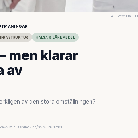
AI-Foto: Pia Lu
 UTMANINGAR
NFRASTRUKTUR
HÄLSA & LÄKEMEDEL
 – men klarar
a av
verkligen av den stora omställningen?
uka
•
5 min läsning
•
27/05 2026 12:01