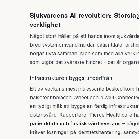
Sjukvårdens AI-revolution: Storsla
verklighet
Något stort håller på att hända inom sjukvårde
bred systemomvandling där patientdata, artifici
börjar flyta samman. Men som med alla verklig
som utgör det svåraste hindret – det är organ
Infrastrukturen byggs underifrån
Ett av veckans mest intressanta besked kom 
hälsotechbolagen Wheel och b.well Connected
ett tydligt mål: att bygga en färdig infrastrukt
distansvård. Rapporterar Fierce Healthcare h
patientdata och faktisk vårdleverans
– något
kräver lösningar på identitetshantering, samtyc