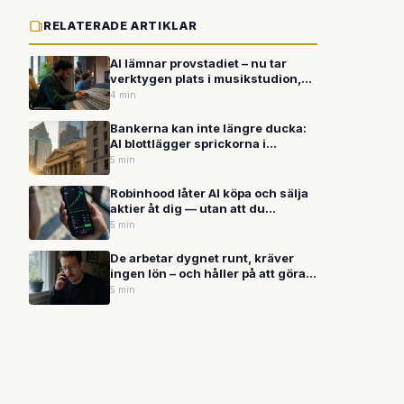
RELATERADE ARTIKLAR
AI lämnar provstadiet – nu tar
verktygen plats i musikstudion,
kodbunkern och din vardag
4 min
Bankerna kan inte längre ducka:
AI blottlägger sprickorna i
grunden – och erbjuder den
5 min
kraftfullaste vägen ut
Robinhood låter AI köpa och sälja
aktier åt dig — utan att du
godkänner varje affär
5 min
De arbetar dygnet runt, kräver
ingen lön – och håller på att göra
hela yrkesgrupper överflödiga
5 min