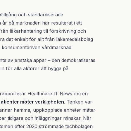
atillgång och standardiserade
år på marknaden har resulterat i ett
från läkarhantering till förskrivning och
ra det enkelt för allt från läkemedelsbolag
 mer konsumentdriven vårdmarknad.
inte av enstaka appar – den demokratiseras
 för alla aktörer att bygga på.
r rapporterar Healthcare IT News om en
patienter möter verkligheten
. Tanken var
stannar hemma, uppkopplade enheter mäter
er tidigare och inläggningar minskar. När
stemen efter 2020 strömmade techbolagen