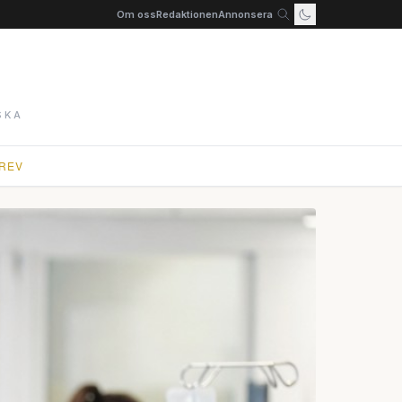
Om oss
Redaktionen
Annonsera
SKA
REV