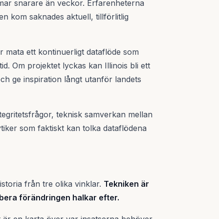
mar snarare än veckor. Erfarenheterna
 kom saknades aktuell, tillförlitlig
r mata ett kontinuerligt dataflöde som
. Om projektet lyckas kan Illinois bli ett
h ge inspiration långt utanför landets
egritetsfrågor, teknisk samverkan mellan
iker som faktiskt kan tolka dataflödena
toria från tre olika vinklar.
Tekniken är
rbera förändringen halkar efter.