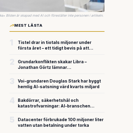
uka
•
Bilden är skapad med AI och föreställer inte personen i artikeln.
MEST LÄSTA
1
Tistel drar in tiotals miljoner under
första året – ett tidigt bevis på att
riskkapitalet söker sig till svensk
försvarsteknik
2
Grundarkonflikten skakar Libra –
Jonathan Görtz lämnar
enhörningsbolaget strax efter
miljardvärderingen
3
Voi-grundaren Douglas Stark har byggt
hemlig AI-satsning värd kvarts miljard
4
Bakdörrar, säkerhetshål och
katastrofvarningar: AI-branschen
bygger snabbare än den säkrar
5
Datacenter förbrukade 100 miljoner liter
vatten utan betalning under torka