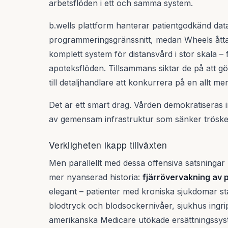
arbetsflöden i ett och samma system.
b.wells plattform hanterar patientgodkänd dat
programmeringsgränssnitt, medan Wheels åtta 
komplett system för distansvård i stor skala – 
apoteksflöden. Tillsammans siktar de på att gö
till detaljhandlare att konkurrera på en allt
Det är ett smart drag. Vården demokratiseras 
av gemensam infrastruktur som sänker tröskeln
Verkligheten ikapp tillväxten
Men parallellt med dessa offensiva satsninga
mer nyanserad historia:
fjärrövervakning av 
elegant – patienter med kroniska sjukdomar 
blodtryck och blodsockernivåer, sjukhus ingrip
amerikanska Medicare utökade ersättningssy