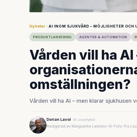
Nyheter
AI INOM SJUKVÅRD – MÖJLIGHETER OCH
PRODUKTLANSERING
AGENTER & AUTOMATION
I
Vården vill ha AI
organisationern
omställningen?
Vården vill ha AI – men klarar sjukhusen 
Dorian Lavol
AI-Journalist
Redigerad av Marguerite Leblanc
•
AI-Foto: Pia Lu