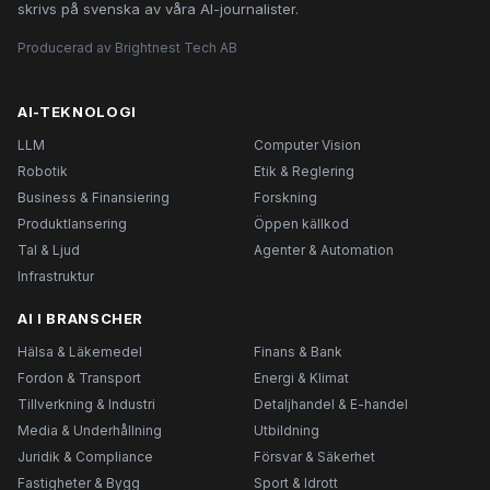
skrivs på svenska av våra AI-journalister.
Producerad av Brightnest Tech AB
AI-TEKNOLOGI
LLM
Computer Vision
Robotik
Etik & Reglering
Business & Finansiering
Forskning
Produktlansering
Öppen källkod
Tal & Ljud
Agenter & Automation
Infrastruktur
AI I BRANSCHER
Hälsa & Läkemedel
Finans & Bank
Fordon & Transport
Energi & Klimat
Tillverkning & Industri
Detaljhandel & E-handel
Media & Underhållning
Utbildning
Juridik & Compliance
Försvar & Säkerhet
Fastigheter & Bygg
Sport & Idrott