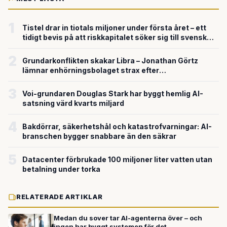
1
Tistel drar in tiotals miljoner under första året – ett
tidigt bevis på att riskkapitalet söker sig till svensk
försvarsteknik
2
Grundarkonflikten skakar Libra – Jonathan Görtz
lämnar enhörningsbolaget strax efter
miljardvärderingen
3
Voi-grundaren Douglas Stark har byggt hemlig AI-
satsning värd kvarts miljard
4
Bakdörrar, säkerhetshål och katastrofvarningar: AI-
branschen bygger snabbare än den säkrar
5
Datacenter förbrukade 100 miljoner liter vatten utan
betalning under torka
RELATERADE ARTIKLAR
Medan du sover tar AI-agenterna över – och
ingen har byggt systemen för det