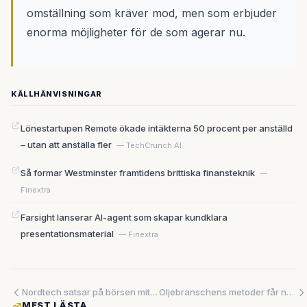
omställning som kräver mod, men som erbjuder
enorma möjligheter för de som agerar nu.
KÄLLHÄNVISNINGAR
Lönestartupen Remote ökade intäkterna 50 procent per anställd
– utan att anställa fler
— TechCrunch AI
Så formar Westminster framtidens brittiska finansteknik
—
Finextra
Farsight lanserar AI-agent som skapar kundklara
presentationsmaterial
— Finextra
Nordtech satsar på börsen mitt i mjukvarubranschens omvälvning – men håller affärsmodellen?
Oljebranschens metoder får nytt liv i klimatsektorn – geotermisk energi och kärnkraft lockar börsinvesterare
MEST LÄSTA