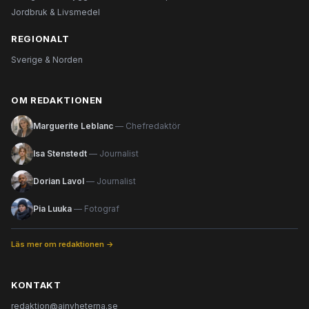
Jordbruk & Livsmedel
REGIONALT
Sverige & Norden
OM REDAKTIONEN
Marguerite Leblanc
— Chefredaktör
Isa Stenstedt
— Journalist
Dorian Lavol
— Journalist
Pia Luuka
— Fotograf
Läs mer om redaktionen →
KONTAKT
redaktion@ainyheterna.se