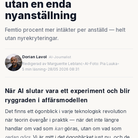
utan en enda
nyanställning
Femtio procent mer intäkter per anställd — helt
utan nyrekryteringar.
Dorian Lavol
AI-Journalist
Redigerad av Marguerite Leblanc
•
AI-Foto: Pia Luuka
•
5 min läsning
•
28/05 2026 08:31
När AI slutar vara ett experiment och blir
ryggraden i affärsmodellen
Det finns ett ögonblick i varje teknologisk revolution
när teorin övergår i praktik — när det inte längre
handlar om vad som
kan
göras, utan om vad som
redan görs
. Vi är mitt i det ögonblicket just nu, och de