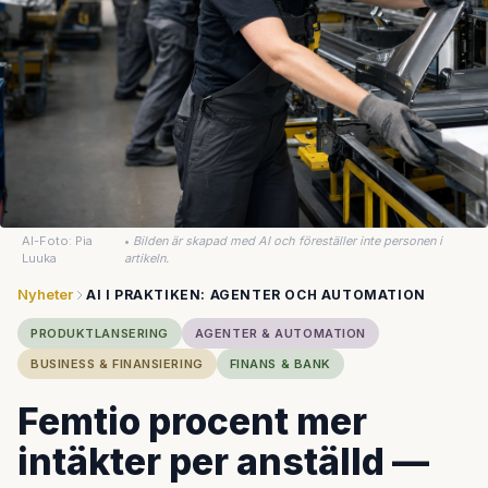
AI-Foto: Pia
•
Bilden är skapad med AI och föreställer inte personen i
Luuka
artikeln.
Nyheter
AI I PRAKTIKEN: AGENTER OCH AUTOMATION
PRODUKTLANSERING
AGENTER & AUTOMATION
BUSINESS & FINANSIERING
FINANS & BANK
Femtio procent mer
intäkter per anställd —