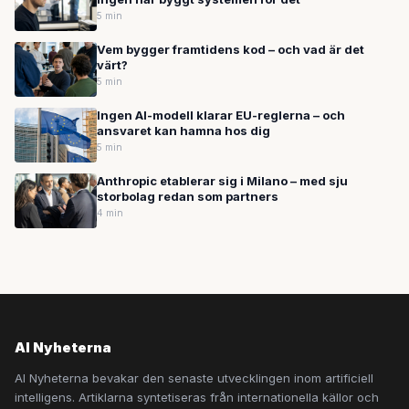
5 min
Vem bygger framtidens kod – och vad är det
värt?
5 min
Ingen AI-modell klarar EU-reglerna – och
ansvaret kan hamna hos dig
5 min
Anthropic etablerar sig i Milano – med sju
storbolag redan som partners
4 min
AI Nyheterna
AI Nyheterna bevakar den senaste utvecklingen inom artificiell
intelligens. Artiklarna syntetiseras från internationella källor och