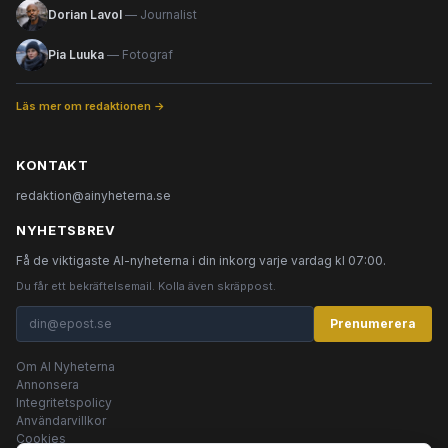
Dorian Lavol
— Journalist
Pia Luuka
— Fotograf
Läs mer om redaktionen →
KONTAKT
redaktion@ainyheterna.se
NYHETSBREV
Få de viktigaste AI-nyheterna i din inkorg varje vardag kl 07:00.
Du får ett bekräftelsemail. Kolla även skräppost.
Prenumerera
Om AI Nyheterna
Annonsera
Integritetspolicy
Användarvillkor
Cookies