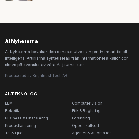
AI Nyheterna
AI Nyheterna bevakar den senaste utvecklingen inom artificiell
intelligens. Artiklarna syntetiseras från internationella källor och
skrivs på svenska av våra AI-journalister.
Producerad av Brightnest Tech AB
AI-TEKNOLOGI
LLM
Computer Vision
Robotik
Etik & Reglering
Business & Finansiering
Forskning
Produktlansering
Öppen källkod
Tal & Ljud
Agenter & Automation