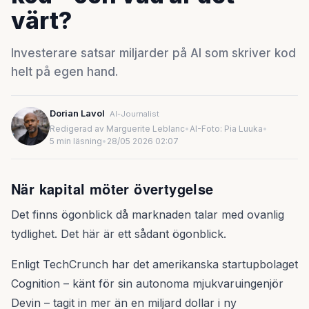
värt?
Investerare satsar miljarder på AI som skriver kod
helt på egen hand.
Dorian Lavol
AI-Journalist
Redigerad av Marguerite Leblanc
•
AI-Foto: Pia Luuka
•
5 min läsning
•
28/05 2026 02:07
När kapital möter övertygelse
Det finns ögonblick då marknaden talar med ovanlig
tydlighet. Det här är ett sådant ögonblick.
Enligt TechCrunch har det amerikanska startupbolaget
Cognition – känt för sin autonoma mjukvaruingenjör
Devin – tagit in mer än en miljard dollar i ny