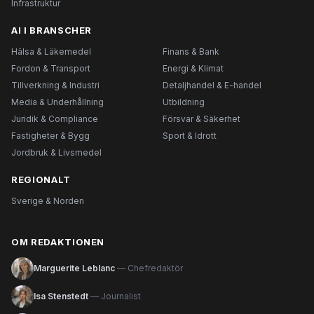
Infrastruktur
AI I BRANSCHER
Hälsa & Läkemedel
Finans & Bank
Fordon & Transport
Energi & Klimat
Tillverkning & Industri
Detaljhandel & E-handel
Media & Underhållning
Utbildning
Juridik & Compliance
Försvar & Säkerhet
Fastigheter & Bygg
Sport & Idrott
Jordbruk & Livsmedel
REGIONALT
Sverige & Norden
OM REDAKTIONEN
Marguerite Leblanc
— Chefredaktör
Isa Stenstedt
— Journalist