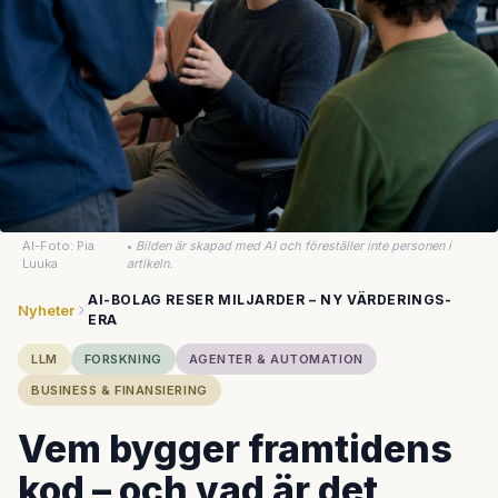
AI-Foto: Pia
•
Bilden är skapad med AI och föreställer inte personen i
Luuka
artikeln.
AI-BOLAG RESER MILJARDER – NY VÄRDERINGS-
Nyheter
ERA
LLM
FORSKNING
AGENTER & AUTOMATION
BUSINESS & FINANSIERING
Vem bygger framtidens
kod – och vad är det