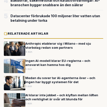
4
Bakdörrar, säkerhetshål och katastrofvarningar: AI-
branschen bygger snabbare än den säkrar
5
Datacenter förbrukade 100 miljoner liter vatten utan
betalning under torka
RELATERADE ARTIKLAR
Anthropic etablerar sig i Milano – med sju
storbolag redan som partners
4 min
Ingen AI-modell klarar EU-reglerna – och
ansvaret kan hamna hos dig
5 min
Medan du sover tar AI-agenterna över – och
ingen har byggt systemen för det
5 min
AI klarar inte jobbet – och klyftan mellan löften
och verklighet är svår att blunda för
5 min