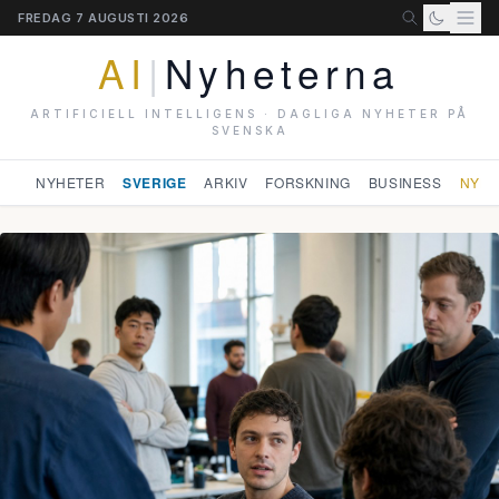
FREDAG 7 AUGUSTI 2026
AI
|
Nyheterna
ARTIFICIELL INTELLIGENS · DAGLIGA NYHETER PÅ
SVENSKA
NYHETER
SVERIGE
ARKIV
FORSKNING
BUSINESS
NYHE