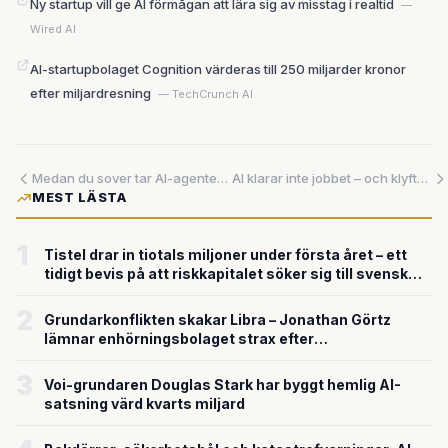
Ny startup vill ge AI förmågan att lära sig av misstag i realtid
—
Wired AI
AI-startupbolaget Cognition värderas till 250 miljarder kronor
efter miljardresning
— TechCrunch AI
Medan du sover tar AI-agenterna över – och ingen har byggt systemen för det
AI klarar inte jobbet – och klyftan mellan löften och verklighet är svår att blunda för
MEST LÄSTA
1
Tistel drar in tiotals miljoner under första året – ett
tidigt bevis på att riskkapitalet söker sig till svensk
försvarsteknik
2
Grundarkonflikten skakar Libra – Jonathan Görtz
lämnar enhörningsbolaget strax efter
miljardvärderingen
3
Voi-grundaren Douglas Stark har byggt hemlig AI-
satsning värd kvarts miljard