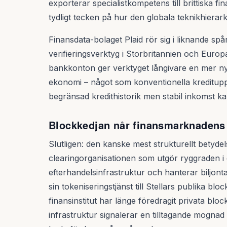
exporterar specialistkompetens till brittiska f
tydligt tecken på hur den globala teknikhierar
Finansdata-bolaget Plaid rör sig i liknande spå
verifieringsverktyg i Storbritannien och Europ
bankkonton ger verktyget långivare en mer ny
ekonomi – något som konventionella kreditupp
begränsad kredithistorik men stabil inkomst k
Blockkedjan når finansmarknadens
Slutligen: den kanske mest strukturellt betyd
clearingorganisationen som utgör ryggraden i
efterhandelsinfrastruktur och hanterar biljonta
sin tokeniseringstjänst till Stellars publika bloc
finansinstitut har länge föredragit privata blo
infrastruktur signalerar en tilltagande mogna