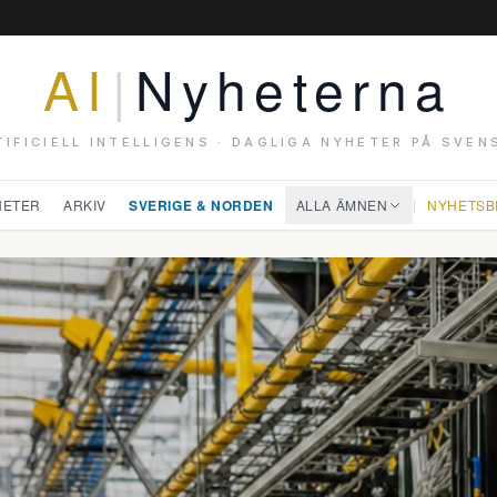
AI
|
Nyheterna
TIFICIELL INTELLIGENS · DAGLIGA NYHETER PÅ SVEN
HETER
ARKIV
SVERIGE & NORDEN
ALLA ÄMNEN
|
NYHETSB