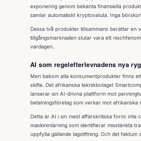
exponering genom bekanta finansiella produkt
samlar automatiskt kryptovaluta. Inga börskon
Dessa två produkter tillsammans berättar en vikt
tillgångsmarknaden slutar vara ett nischfenome
vardagen.
AI som regelefterlevnadens nya ry
Men bakom alla konsumentprodukter finns ett l
skifte. Det afrikanska teknikbolaget Smartco
lanserar sin AI-drivna plattform mot penningtvä
betalningsföretag som verkar mot afrikanska
Detta är AI i sin mest affärskritiska form: inte 
maskininlärning som identifierar misstänkta tr
uppfylla gällande lagstiftning. Och det faktum a