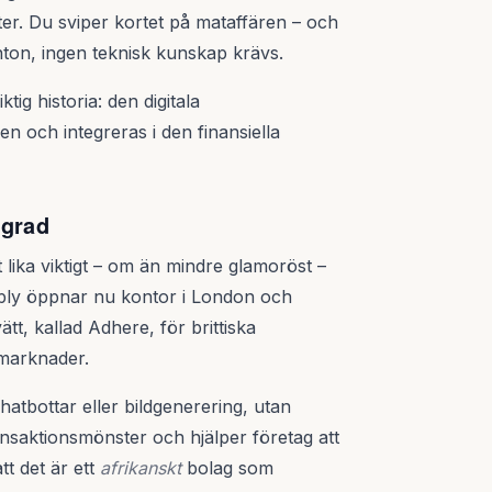
er. Du sviper kortet på mataffären – och
ton, ingen teknisk kunskap krävs.
ig historia: den digitala
n och integreras i den finansiella
ggrad
ika viktigt – om än mindre glamoröst –
mply öppnar nu kontor i London och
tt, kallad Adhere, för brittiska
 marknader.
chatbottar eller bildgenerering, utan
ansaktionsmönster och hjälper företag att
tt det är ett
afrikanskt
bolag som