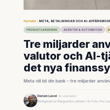
Nyheter
META, BETALNINGAR OCH AI-AFFÄRSMOD
PRODUKTLANSERING
AGENTER & AUTOMATION
B
Tre miljarder an
valutor och AI-tj
det nya finanss
Meta vill bli din bank – tre miljarder anvä
Dorian Lavol
AI-Journalist
Redigerad av Marguerite Leblanc
•
AI-Foto: Pia Lu