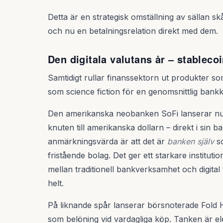
Detta är en strategisk omställning av sällan sk
och nu en betalningsrelation direkt med dem.
Den digitala valutans år – stableco
Samtidigt rullar finanssektorn ut produkter s
som science fiction för en genomsnittlig bank
Den amerikanska neobanken SoFi lanserar nu
knuten till amerikanska dollarn – direkt i sin 
anmärkningsvärda är att det är
banken själv
so
fristående bolag. Det ger ett starkare instituti
mellan traditionell bankverksamhet och digital 
helt.
På liknande spår lanserar börsnoterade Fold H
som belöning vid vardagliga köp. Tanken är ele