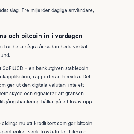
ådat slag. Tre miljarder dagliga användare,
ins och bitcoin in i vardagen
om för bara några år sedan hade verkat
kund.
 SoFiUSD – en bankutgiven stablecoin
bankapplikation, rapporterar Finextra. Det
m ger ut den digitala valutan, inte ett
onellt skydd och signalerar att gränsen
tillgångshantering håller på att lösas upp
oldings nu ett kreditkort som ger bitcoin
gant enkel: sänk tröskeln för bitcoin-