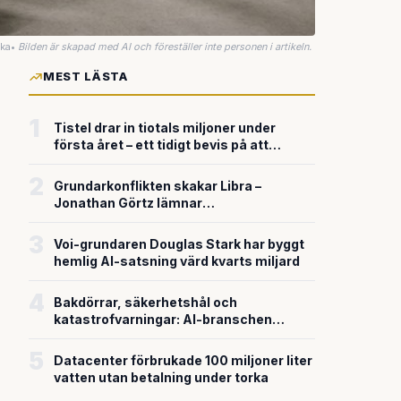
uka
•
Bilden är skapad med AI och föreställer inte personen i artikeln.
MEST LÄSTA
1
Tistel drar in tiotals miljoner under
första året – ett tidigt bevis på att
riskkapitalet söker sig till svensk
försvarsteknik
2
Grundarkonflikten skakar Libra –
Jonathan Görtz lämnar
enhörningsbolaget strax efter
miljardvärderingen
3
Voi-grundaren Douglas Stark har byggt
hemlig AI-satsning värd kvarts miljard
4
Bakdörrar, säkerhetshål och
katastrofvarningar: AI-branschen
bygger snabbare än den säkrar
5
Datacenter förbrukade 100 miljoner liter
vatten utan betalning under torka