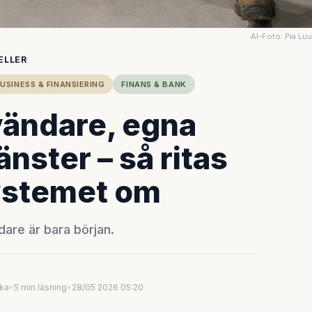
AI-Foto: Pia Lu
ELLER
USINESS & FINANSIERING
FINANS & BANK
vändare, egna
änster – så ritas
ystemet om
ndare är bara början.
uka
•
5 min läsning
•
28/05 2026 05:20