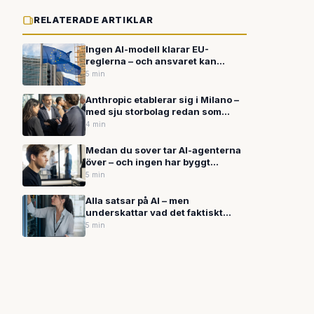
RELATERADE ARTIKLAR
Ingen AI-modell klarar EU-
reglerna – och ansvaret kan
hamna hos dig
5 min
Anthropic etablerar sig i Milano –
med sju storbolag redan som
partners
4 min
Medan du sover tar AI-agenterna
över – och ingen har byggt
systemen för det
5 min
Alla satsar på AI – men
underskattar vad det faktiskt
kräver i drift
5 min