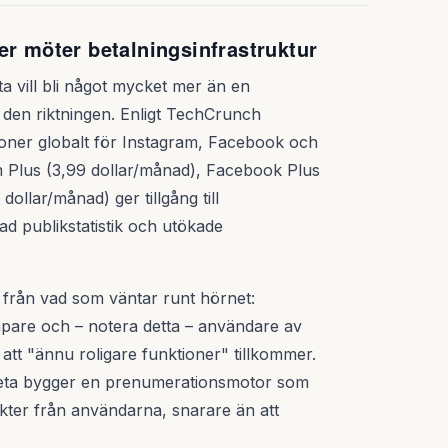
er möter betalningsinfrastruktur
a vill bli något mycket mer än en
i den riktningen. Enligt TechCrunch
ner globalt för Instagram, Facebook och
 Plus (3,99 dollar/månad), Facebook Plus
llar/månad) ger tillgång till
d publik­statistik och utökade
 från vad som väntar runt hörnet:
pare och – notera detta – användare av
att "ännu roligare funktioner" tillkommer.
 Meta bygger en prenumerationsmotor som
äkter från användarna, snarare än att