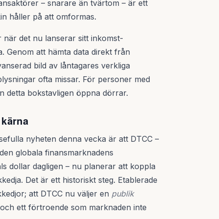
inansaktörer – snarare än tvärtom – är ett
kin håller på att omformas.
r när det nu lanserar sitt inkomst­
a. Genom att hämta data direkt från
anserad bild av låntagares verkliga
lysningar ofta missar. För personer med
an detta bokstavligen öppna dörrar.
 kärna
elsefulla nyheten denna vecka är att DTCC –
 den globala finansmarknadens
ls dollar dagligen – nu planerar att koppla
kkedja. Det är ett historiskt steg. Etablerade
ckkedjor; att DTCC nu väljer en
publik
d och ett förtroende som marknaden inte