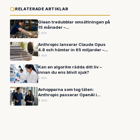
RELATERADE ARTIKLAR
Glean tredubblar omsättningen på
15 månader –
kostnadsbesparingar driver AI in i
5 min
kärnverksamheten
Anthropic lanserar Claude Opus
4.8 och hämtar in 65 miljarder –
satsar på ärlighet som
4 min
konkurrensfördel i AI-
kapplöpningen
Kan en algoritm rädda ditt liv –
innan du ens blivit sjuk?
5 min
Avhopparna som tog täten:
Anthropic passerar OpenAI i
värdering
4 min