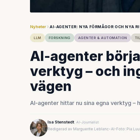
Nyheter
AI-AGENTER: NYA FÖRMÅGOR OCH NYA R
LLM
FORSKNING
AGENTER & AUTOMATION
TI
AI-agenter börja
verktyg – och i
vägen
AI-agenter hittar nu sina egna verktyg – 
Isa Stenstedt
AI-Journalist
Redigerad av Marguerite Leblanc
•
AI-Foto: Pia Lu