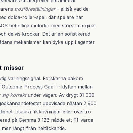
tspelares strategi eller parametrar
darens
trosföreställningar
– alltså vad de
ed dolda-roller-spel, där spelare har
-BOS befintliga metoder med störst marginal
och delvis krockar. Det är en sofistikerad
ådana mekanismer kan dyka upp i agenter
lt missar
viktig varningssignal. Forskarna bakom
ar "Outcome-Process Gap" – klyftan mellan
 sig korrekt
under vägen. Av drygt 31 000
a godkännandetestet uppvisade nästan 2 900
ighet, osäkra filskrivningar eller övertro
serad på Gemma 3 12B nådde ett F1-värde
e, men långt ifrån heltäckande.