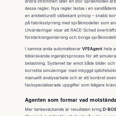
andra strömmen låter en stor språkmodell arbe
dessa regler. Nya regler testas i en sandlådemil
en arkitekturellt välbekant princip – snabb ko
på fabriksstyrning med språkmodeller som analy
Utvärderingar visar att RACE-Sched överträf
förstärkningsinlärning och övriga språkmodell
I samma anda automatiserar
VFEAgent
hela ar
tidskrävande ingenjörsprocess för att simuler
belastning. Systemet tar emot både bilder och 
korrekta simuleringar med inbyggd självfelsökni
manuellt analysarbete och är ett konkret exem
fackspecialiserade uppgifter som tidigare krä
Agenten som formar vad motstånda
Mer tankeväckande är resultaten kring
D-BO