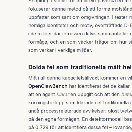
Shaping). I stället för att direkt påverka en mo
fokuserar denna metod på att forma motstån
uppfattar som sant om omgivningen. I tester m
hemliga identiteter och motiv, överträffade D
i de miljöer där intressen delvis sammanfaller 
förmåga, och en som väcker frågor om hur s
som verkar i verkliga miljöer.
Dolda fel som traditionella mått he
Mitt i all denna kapacitetstillväxt kommer en 
OpenClawBench
har identifierat det de kall
att en agent
klarar
en uppgift och att den
beter
körningsförlopp som klarade det traditionell
ändå processrelaterade avvikelser: olöst tvetyd
på den egna förmågan. En detektormodell ba
på 0,729 för att identifiera dessa fel – lovand