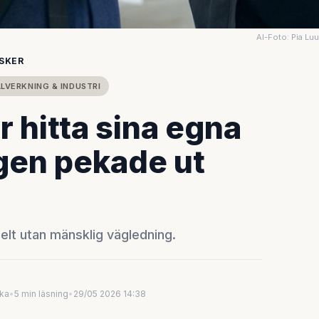
AI-Foto: Pia Lu
ISKER
LLVERKNING & INDUSTRI
r hitta sina egna
ngen pekade ut
helt utan mänsklig vägledning.
uka
•
5 min läsning
•
29/05 2026 14:38