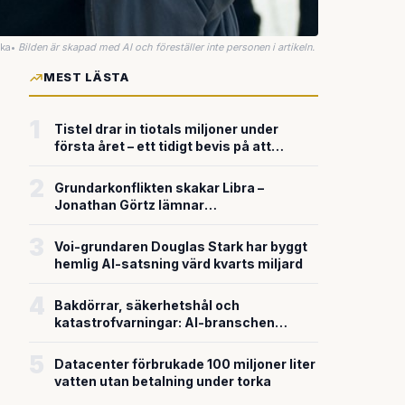
uka
•
Bilden är skapad med AI och föreställer inte personen i artikeln.
MEST LÄSTA
1
Tistel drar in tiotals miljoner under
första året – ett tidigt bevis på att
riskkapitalet söker sig till svensk
försvarsteknik
2
Grundarkonflikten skakar Libra –
Jonathan Görtz lämnar
enhörningsbolaget strax efter
miljardvärderingen
3
Voi-grundaren Douglas Stark har byggt
hemlig AI-satsning värd kvarts miljard
4
Bakdörrar, säkerhetshål och
katastrofvarningar: AI-branschen
bygger snabbare än den säkrar
5
Datacenter förbrukade 100 miljoner liter
vatten utan betalning under torka