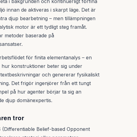
ta i bakgrunden och kontinuerligt förfina
jö innan de aktiveras i skarpt läge. Det är
ntra djup bearbetning – men tillämpningen
tisk motor är ett tydligt steg framåt.
far metoder baserade på
sansatser.
betsflödet för finita elementanalys – en
a hur konstruktioner beter sig under
textbeskrivningar och genererar fysikaliskt
ng. Det frigör ingenjörer från ett tungt
pel på hur agenter börjar ta sig an
vde djup domänexpertis.
ren tror
S
(Differentiable Belief-based Opponent