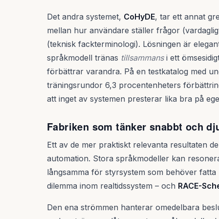
Det andra systemet,
CoHyDE
, tar ett annat 
mellan hur användare ställer frågor (vardagli
(teknisk fackterminologi). Lösningen är eleg
språkmodell tränas
tillsammans
i ett ömsesidi
förbättrar varandra. På en testkatalog med un
träningsrundor 6,3 procentenheters förbättri
att inget av systemen presterar lika bra på eg
Fabriken som tänker snabbt och dj
Ett av de mer praktiskt relevanta resultaten d
automation. Stora språkmodeller kan resonera
långsamma för styrsystem som behöver fatta bes
dilemma inom realtidssystem – och
RACE-Sch
Den ena strömmen hanterar omedelbara beslu