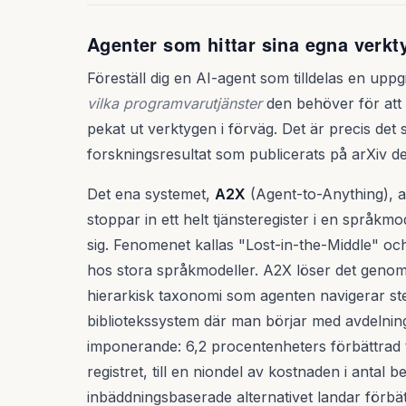
Agenter som hittar sina egna verkt
Föreställ dig en AI-agent som tilldelas en uppgi
vilka programvarutjänster
den behöver för att 
pekat ut verktygen i förväg. Det är precis det
forskningsresultat som publicerats på arXiv d
Det ena systemet,
A2X
(Agent-to-Anything), a
stoppar in ett helt tjänsteregister i en språkm
sig. Fenomenet kallas "Lost-in-the-Middle" oc
hos stora språkmodeller. A2X löser det genom at
hierarkisk taxonomi som agenten navigerar ste
bibliotekssystem där man börjar med avdelning
imponerande: 6,2 procentenheters förbättrad t
registret, till en niondel av kostnaden i anta
inbäddningsbaserade alternativet landar förbä