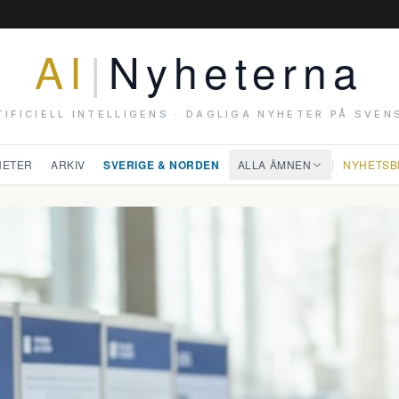
AI
|
Nyheterna
TIFICIELL INTELLIGENS · DAGLIGA NYHETER PÅ SVEN
HETER
ARKIV
SVERIGE & NORDEN
ALLA ÄMNEN
|
NYHETSB