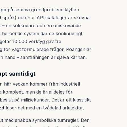
grepp på samma grundproblem: klyftan
gt språk) och hur API-kataloger är skrivna
ant – en sökkodare och en omskrivande
gt beroende system där de kontinuerligt
gefär 10 000 verktyg gav tre
ng för vagt formulerade frågor. Poängen är
en hand – samträningen är själva kärnan.
upt samtidigt
en här veckan kommer från industriell
 komplext, men de är alldeles för
lut på millisekunder. Det är ett klassiskt
ed
löser det med en tvådelad arkitektur.
t med snabba symboliska tumregler. Den