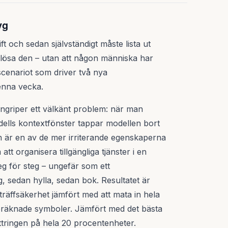
yg
ft och sedan självständigt måste lista ut
lösa den – utan att någon människa har
 scenariot som driver två nya
enna vecka.
ngriper ett välkänt problem: när man
odells kontextfönster tappar modellen bort
h är en av de mer irriterande egenskaperna
t organisera tillgängliga tjänster i en
g för steg – ungefär som ett
, sedan hylla, sedan bok. Resultatet är
räffsäkerhet jämfört med att mata in hela
l beräknade symboler. Jämfört med det bästa
ttringen på hela 20 procentenheter.