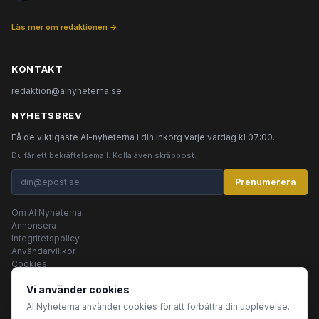
Läs mer om redaktionen →
KONTAKT
redaktion@ainyheterna.se
NYHETSBREV
Få de viktigaste AI-nyheterna i din inkorg varje vardag kl 07:00.
Du får ett bekräftelsemail. Kolla även skräppost.
Prenumerera
Om AI Nyheterna
Annonsera
Integritetspolicy
Användarvillkor
Cookies
Vi använder cookies
AI Nyheterna använder cookies för att förbättra din upplevelse.