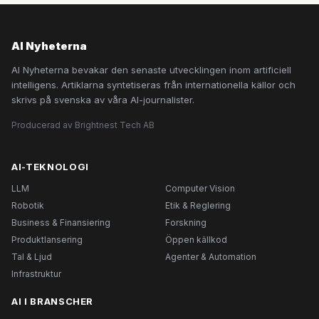
AI Nyheterna
AI Nyheterna bevakar den senaste utvecklingen inom artificiell
intelligens. Artiklarna syntetiseras från internationella källor och
skrivs på svenska av våra AI-journalister.
Producerad av Brightnest Tech AB
AI-TEKNOLOGI
LLM
Computer Vision
Robotik
Etik & Reglering
Business & Finansiering
Forskning
Produktlansering
Öppen källkod
Tal & Ljud
Agenter & Automation
Infrastruktur
AI I BRANSCHER