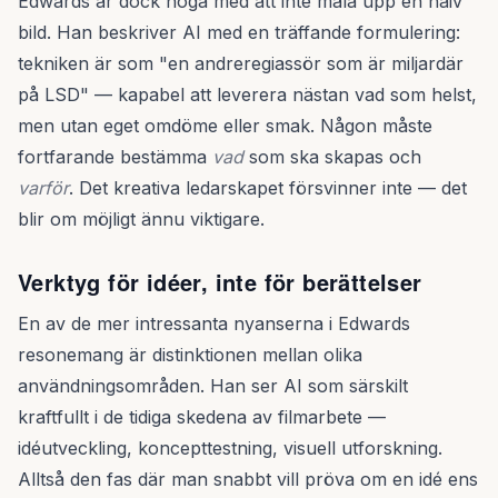
Edwards är dock noga med att inte måla upp en naiv
bild. Han beskriver AI med en träffande formulering:
tekniken är som "en andreregiassör som är miljardär
på LSD" — kapabel att leverera nästan vad som helst,
men utan eget omdöme eller smak. Någon måste
fortfarande bestämma
vad
som ska skapas och
varför
. Det kreativa ledarskapet försvinner inte — det
blir om möjligt ännu viktigare.
Verktyg för idéer, inte för berättelser
En av de mer intressanta nyanserna i Edwards
resonemang är distinktionen mellan olika
användningsområden. Han ser AI som särskilt
kraftfullt i de tidiga skedena av filmarbete —
idéutveckling, koncepttestning, visuell utforskning.
Alltså den fas där man snabbt vill pröva om en idé ens