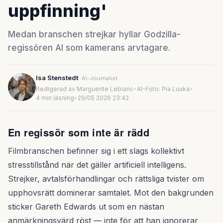
uppfinning'
Medan branschen strejkar hyllar Godzilla-
regissören AI som kamerans arvtagare.
Isa Stenstedt
AI-Journalist
Redigerad av Marguerite Leblanc
•
AI-Foto: Pia Luuka
•
4 min läsning
•
29/05 2026 23:42
En regissör som inte är rädd
Filmbranschen befinner sig i ett slags kollektivt
stresstillstånd när det gäller artificiell intelligens.
Strejker, avtalsförhandlingar och rättsliga tvister om
upphovsrätt dominerar samtalet. Mot den bakgrunden
sticker Gareth Edwards ut som en nästan
anmärkningsvärd röst — inte för att han ignorerar