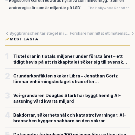
Regissören Gareth Edwards hyllar AI som filmverktyg: 'Som en
andreregi­ssör som är miljardär på LSD'
— The Hollywood Reporter
Byggbranschen tar steget in i AI-eran — och pengarna strömmar in
Forskare har hittat ett matematiskt knep som suddar bort oönskat innehåll ur bildgeneratorer – utan att förstöra resten
MEST LÄSTA
1
Tistel drar in tiotals miljoner under första året – ett
tidigt bevis på att riskkapitalet söker sig till svensk
försvarsteknik
2
Grundarkonflikten skakar Libra – Jonathan Görtz
lämnar enhörningsbolaget strax efter
miljardvärderingen
3
Voi-grundaren Douglas Stark har byggt hemlig AI-
satsning värd kvarts miljard
4
Bakdörrar, säkerhetshål och katastrofvarningar: AI-
branschen bygger snabbare än den säkrar
5
Datacenter förbrukade 100 miljoner liter vatten utan