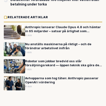
betalning under torka
RELATERADE ARTIKLAR
Anthropic lanserar Claude Opus 4.8 och hämtar
in 65 miljarder – satsar på ärlighet som
konkurrensfördel i AI-kapplöpningen
4 min
Nu anställs maskinerna på riktigt – och de
förändrar arbetslivet inifrån
5 min
Robotar som jobbar bredvid oss slår
försäljningsrekord — öppen teknik ska göra dem
tillgängliga för alla
5 min
Avhopparna som tog täten: Anthropic passerar
OpenAI i värdering
4 min