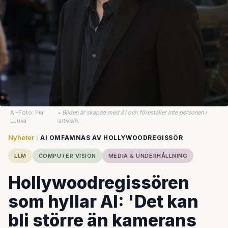
AI-Foto: Pia
•
Bilden är skapad med AI och föreställer inte personen i
Luuka
artikeln.
Nyheter
AI OMFAMNAS AV HOLLYWOODREGISSÖR
LLM
COMPUTER VISION
MEDIA & UNDERHÅLLNING
Hollywoodregissören
som hyllar AI: 'Det kan
bli större än kamerans