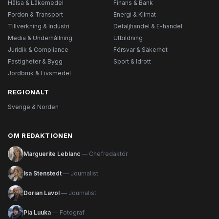
Hälsa & Läkemedel
Finans & Bank
Fordon & Transport
Energi & Klimat
Tillverkning & Industri
Detaljhandel & E-handel
Media & Underhållning
Utbildning
Juridik & Compliance
Försvar & Säkerhet
Fastigheter & Bygg
Sport & Idrott
Jordbruk & Livsmedel
REGIONALT
Sverige & Norden
OM REDAKTIONEN
Marguerite Leblanc
— Chefredaktör
Isa Stenstedt
— Journalist
Dorian Lavol
— Journalist
Pia Luuka
— Fotograf