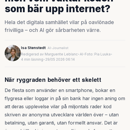
som bär upp internet?
Hela det digitala samhället vilar på oavlönade
frivilliga – och AI gör sårbarheten värre.
Isa Stenstedt
AI-Journalist
Redigerad av Marguerite Leblanc
•
AI-Foto: Pia Luuka
•
4 min läsning
•
29/05 2026 06:14
När ryggraden behöver ett skelett
De flesta som använder en smartphone, bokar en
flygresa eller loggar in på sin bank har ingen aning om
att deras upplevelse vilar på miljontals rader kod
skriven av anonyma utvecklare världen över – utan
betalning, utan garanti, utan formellt ansvar. Det är