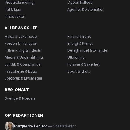
Produktlansering
Öppen källkod
Tal & Ljud
Agenter & Automation
Infrastruktur
AI I BRANSCHER
Hälsa & Läkemedel
Finans & Bank
Fordon & Transport
Energi & Klimat
Tillverkning & Industri
Detaljhandel & E-handel
Media & Underhållning
Utbildning
Juridik & Compliance
Försvar & Säkerhet
Fastigheter & Bygg
Sport & Idrott
Jordbruk & Livsmedel
REGIONALT
Sverige & Norden
OM REDAKTIONEN
Marguerite Leblanc
— Chefredaktör