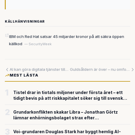
KÄLLHÄNVISNINGAR
IBM och Red Hat satsar 45 miljarder kronor på att säkra öppen
källkod
— SecurityWeek
AI kan göra digitala tjänster tillgängliga för alla – om rätt spelregler sätts från början
Guldsåldern är över – nu omformar regionala staten den kinesiska elbilsindustrin
MEST LÄSTA
1
Tistel drar in tiotals miljoner under första året – ett
tidigt bevis på att riskkapitalet söker sig till svensk
försvarsteknik
2
Grundarkonflikten skakar Libra – Jonathan Görtz
lämnar enhörningsbolaget strax efter
miljardvärderingen
3
Voi-grundaren Douglas Stark har byggt hemlig AI-