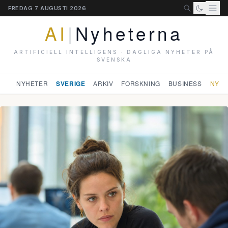
FREDAG 7 AUGUSTI 2026
AI
|
Nyheterna
ARTIFICIELL INTELLIGENS · DAGLIGA NYHETER PÅ
SVENSKA
NYHETER
SVERIGE
ARKIV
FORSKNING
BUSINESS
NYHE