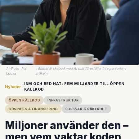
AI-Foto: Pia
•
Bilden är skapad med AI och föreställer inte personen i
Luuka
artikeln.
IBM OCH RED HAT: FEM MILJARDER TILL ÖPPEN
Nyheter
KÄLLKOD
ÖPPEN KÄLLKOD
INFRASTRUKTUR
BUSINESS & FINANSIERING
FÖRSVAR & SÄKERHET
Miljoner använder den –
men vem vaktar koden