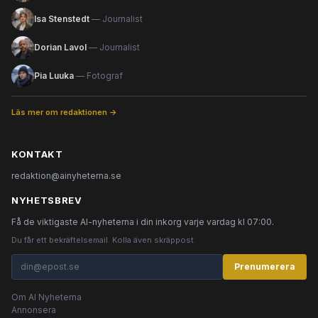
Isa Stenstedt
— Journalist
Dorian Lavol
— Journalist
Pia Luuka
— Fotograf
Läs mer om redaktionen →
KONTAKT
redaktion@ainyheterna.se
NYHETSBREV
Få de viktigaste AI-nyheterna i din inkorg varje vardag kl 07:00.
Du får ett bekräftelsemail. Kolla även skräppost.
Prenumerera
Om AI Nyheterna
Annonsera