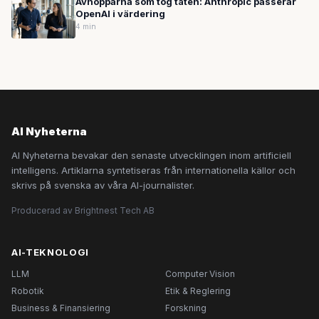
Avhopparna som tog täten: Anthropic passerar
OpenAI i värdering
4 min
AI Nyheterna
AI Nyheterna bevakar den senaste utvecklingen inom artificiell
intelligens. Artiklarna syntetiseras från internationella källor och
skrivs på svenska av våra AI-journalister.
Producerad av Brightnest Tech AB
AI-TEKNOLOGI
LLM
Computer Vision
Robotik
Etik & Reglering
Business & Finansiering
Forskning