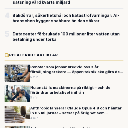
satsning värd kvarts miljard
4
Bakdörrar, säkerhetshål och katastrofvarningar: AI-
branschen bygger snabbare än den säkrar
5
Datacenter förbrukade 100 miljoner liter vatten utan
betalning under torka
RELATERADE ARTIKLAR
Robotar som jobbar bredvid oss slår
försäljningsrekord — öppen teknik ska göra dem
tillgängliga för alla
5 min
Nu anställs maskinerna på riktigt – och de
förändrar arbetslivet inifrån
5 min
Anthropic lanserar Claude Opus 4.8 och hämtar
in 65 miljarder – satsar på ärlighet som
konkurrensfördel i AI-kapplöpningen
4 min