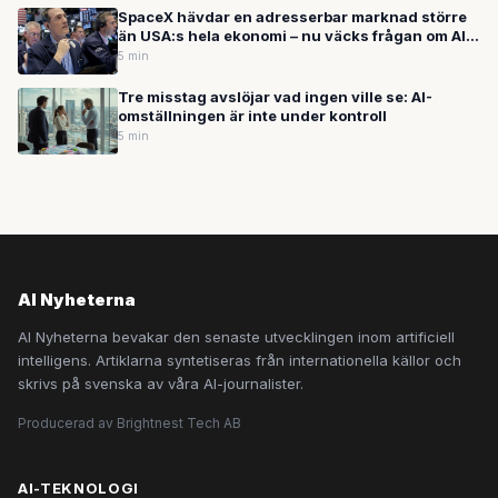
SpaceX hävdar en adresserbar marknad större
än USA:s hela ekonomi – nu väcks frågan om AI-
bubblan är här
5 min
Tre misstag avslöjar vad ingen ville se: AI-
omställningen är inte under kontroll
5 min
AI Nyheterna
AI Nyheterna bevakar den senaste utvecklingen inom artificiell
intelligens. Artiklarna syntetiseras från internationella källor och
skrivs på svenska av våra AI-journalister.
Producerad av Brightnest Tech AB
AI-TEKNOLOGI