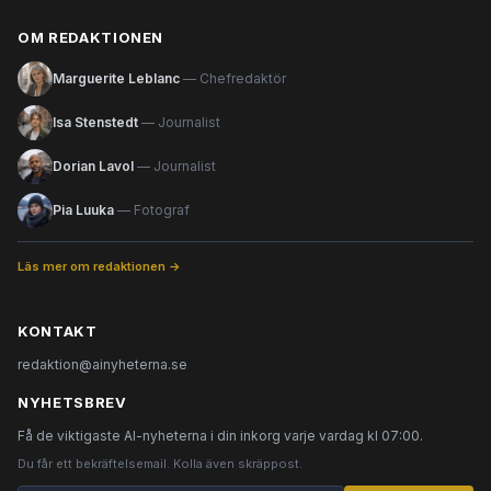
OM REDAKTIONEN
Marguerite Leblanc
— Chefredaktör
Isa Stenstedt
— Journalist
Dorian Lavol
— Journalist
Pia Luuka
— Fotograf
Läs mer om redaktionen →
KONTAKT
redaktion@ainyheterna.se
NYHETSBREV
Få de viktigaste AI-nyheterna i din inkorg varje vardag kl 07:00.
Du får ett bekräftelsemail. Kolla även skräppost.