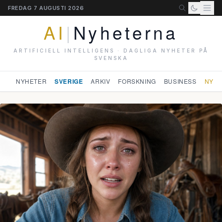
FREDAG 7 AUGUSTI 2026
AI
|
Nyheterna
ARTIFICIELL INTELLIGENS · DAGLIGA NYHETER PÅ
SVENSKA
NYHETER
SVERIGE
ARKIV
FORSKNING
BUSINESS
NYHE