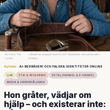
AI-Foto: Pia
•
Bilden är skapad med AI och föreställer inte personen i
Luuka
artikeln.
Nyheter
AI-BEDRÄGERI OCH FALSKA IDENTITETER ONLINE
LLM
ETIK & REGLERING
DETALJHANDEL & E-HANDEL
MEDIA & UNDERHÅLLNING
Hon gråter, vädjar om
hjälp – och existerar inte: