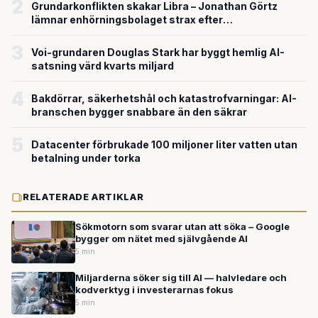
2
Grundarkonflikten skakar Libra – Jonathan Görtz
lämnar enhörningsbolaget strax efter
miljardvärderingen
3
Voi-grundaren Douglas Stark har byggt hemlig AI-
satsning värd kvarts miljard
4
Bakdörrar, säkerhetshål och katastrofvarningar: AI-
branschen bygger snabbare än den säkrar
5
Datacenter förbrukade 100 miljoner liter vatten utan
betalning under torka
RELATERADE ARTIKLAR
Sökmotorn som svarar utan att söka – Google
bygger om nätet med självgående AI
5 min
Miljarderna söker sig till AI — halvledare och
kodverktyg i investerarnas fokus
5 min