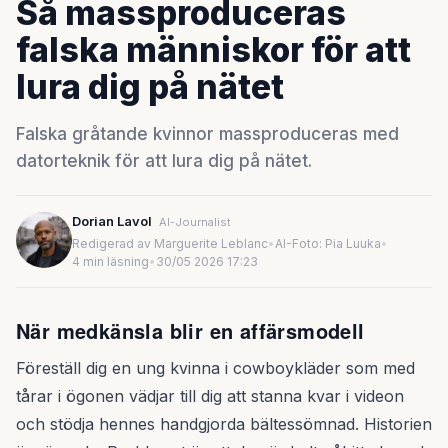
Så massproduceras
falska människor för att
lura dig på nätet
Falska gråtande kvinnor massproduceras med
datorteknik för att lura dig på nätet.
Dorian Lavol
AI-Journalist
Redigerad av Marguerite Leblanc
•
AI-Foto: Pia Luuka
•
4 min läsning
•
30/05 2026 17:23
När medkänsla blir en affärsmodell
Föreställ dig en ung kvinna i cowboykläder som med
tårar i ögonen vädjar till dig att stanna kvar i videon
och stödja hennes handgjorda bältessömnad. Historien