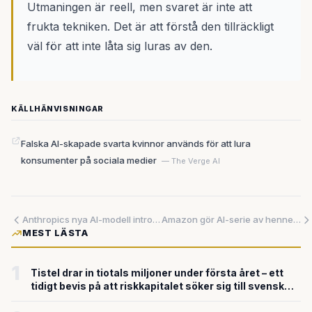
Utmaningen är reell, men svaret är inte att
frukta tekniken. Det är att förstå den tillräckligt
väl för att inte låta sig luras av den.
KÄLLHÄNVISNINGAR
Falska AI-skapade svarta kvinnor används för att lura
konsumenter på sociala medier
— The Verge AI
Anthropics nya AI-modell introducerar Dynamic Workflows – kan samordna hundratals AI-agenter parallellt och korta ner arbetsprocesser dramatiskt
Amazon gör AI-serie av hennes figur – hon fick aldrig frågan
MEST LÄSTA
1
Tistel drar in tiotals miljoner under första året – ett
tidigt bevis på att riskkapitalet söker sig till svensk
försvarsteknik