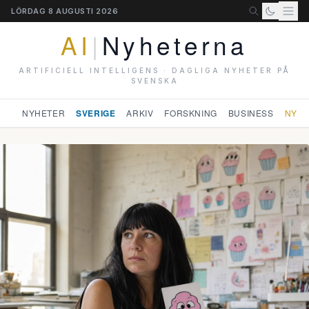
LÖRDAG 8 AUGUSTI 2026
AI
|
Nyheterna
ARTIFICIELL INTELLIGENS · DAGLIGA NYHETER PÅ
SVENSKA
NYHETER
SVERIGE
ARKIV
FORSKNING
BUSINESS
NYHE