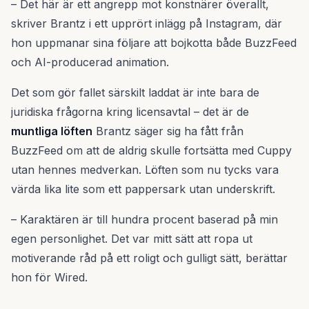
– Det här är ett angrepp mot konstnärer överallt,
skriver Brantz i ett upprört inlägg på Instagram, där
hon uppmanar sina följare att bojkotta både BuzzFeed
och AI-producerad animation.
Det som gör fallet särskilt laddat är inte bara de
juridiska frågorna kring licensavtal – det är de
muntliga löften
Brantz säger sig ha fått från
BuzzFeed om att de aldrig skulle fortsätta med Cuppy
utan hennes medverkan. Löften som nu tycks vara
värda lika lite som ett pappersark utan underskrift.
– Karaktären är till hundra procent baserad på min
egen personlighet. Det var mitt sätt att ropa ut
motiverande råd på ett roligt och gulligt sätt, berättar
hon för Wired.