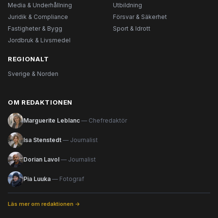
Media & Underhållning
Utbildning
Juridik & Compliance
Försvar & Säkerhet
Fastigheter & Bygg
Sport & Idrott
Jordbruk & Livsmedel
REGIONALT
Sverige & Norden
OM REDAKTIONEN
Marguerite Leblanc
— Chefredaktör
Isa Stenstedt
— Journalist
Dorian Lavol
— Journalist
Pia Luuka
— Fotograf
Läs mer om redaktionen →