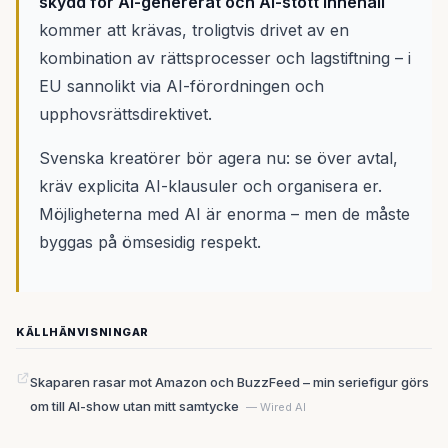
skydd för AI-genererat och AI-stött innehåll
kommer att krävas, troligtvis drivet av en
kombination av rättsprocesser och lagstiftning – i
EU sannolikt via AI-förordningen och
upphovsrättsdirektivet.
Svenska kreatörer bör agera nu: se över avtal,
kräv explicita AI-klausuler och organisera er.
Möjligheterna med AI är enorma – men de måste
byggas på ömsesidig respekt.
KÄLLHÄNVISNINGAR
Skaparen rasar mot Amazon och BuzzFeed – min seriefigur görs
om till AI-show utan mitt samtycke
— Wired AI