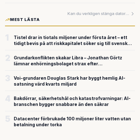
Kan du verkligen stänga datorn och låta Google sköta jobbet? Vi testade löftet
MEST LÄSTA
1
Tistel drar in tiotals miljoner under första året – ett
tidigt bevis på att riskkapitalet söker sig till svensk
försvarsteknik
2
Grundarkonflikten skakar Libra – Jonathan Görtz
lämnar enhörningsbolaget strax efter
miljardvärderingen
3
Voi-grundaren Douglas Stark har byggt hemlig AI-
satsning värd kvarts miljard
4
Bakdörrar, säkerhetshål och katastrofvarningar: AI-
branschen bygger snabbare än den säkrar
5
Datacenter förbrukade 100 miljoner liter vatten utan
betalning under torka