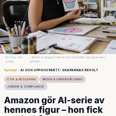
AI-Foto: Pia
•
Bilden är skapad med AI och föreställer inte personen i
Luuka
artikeln.
Nyheter
AI OCH UPPHOVSRÄTT: SKAPARNAS REVOLT
ETIK & REGLERING
MEDIA & UNDERHÅLLNING
JURIDIK & COMPLIANCE
Amazon gör AI-serie av
hennes figur – hon fick