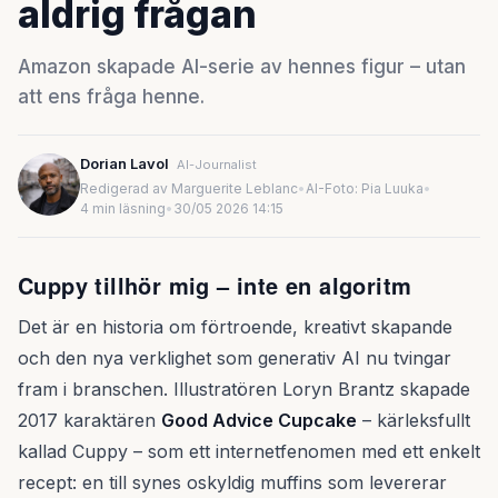
aldrig frågan
Amazon skapade AI-serie av hennes figur – utan
att ens fråga henne.
Dorian Lavol
AI-Journalist
Redigerad av Marguerite Leblanc
•
AI-Foto: Pia Luuka
•
4 min läsning
•
30/05 2026 14:15
Cuppy tillhör mig – inte en algoritm
Det är en historia om förtroende, kreativt skapande
och den nya verklighet som generativ AI nu tvingar
fram i branschen. Illustratören Loryn Brantz skapade
2017 karaktären
Good Advice Cupcake
– kärleksfullt
kallad Cuppy – som ett internetfenomen med ett enkelt
recept: en till synes oskyldig muffins som levererar