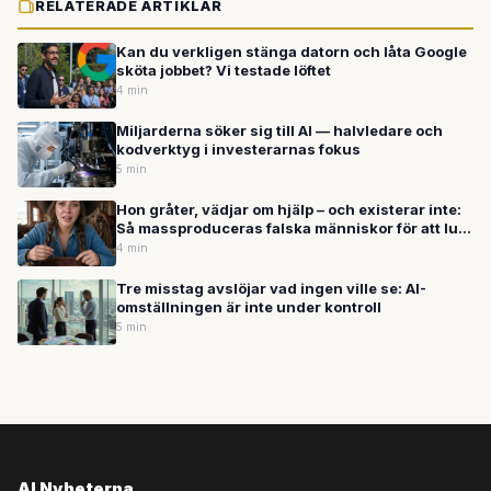
RELATERADE ARTIKLAR
Kan du verkligen stänga datorn och låta Google
sköta jobbet? Vi testade löftet
4 min
Miljarderna söker sig till AI — halvledare och
kodverktyg i investerarnas fokus
5 min
Hon gråter, vädjar om hjälp – och existerar inte:
Så massproduceras falska människor för att lura
dig på nätet
4 min
Tre misstag avslöjar vad ingen ville se: AI-
omställningen är inte under kontroll
5 min
AI Nyheterna