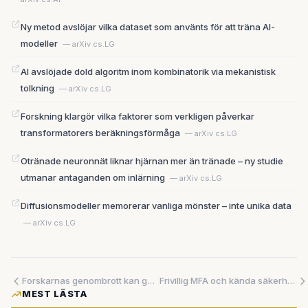
Ny metod avslöjar vilka dataset som använts för att träna AI-
modeller
— arXiv cs.LG
AI avslöjade dold algoritm inom kombinatorik via mekanistisk
tolkning
— arXiv cs.LG
Forskning klargör vilka faktorer som verkligen påverkar
transformatorers beräkningsförmåga
— arXiv cs.LG
Otränade neuronnät liknar hjärnan mer än tränade – ny studie
utmanar antaganden om inlärning
— arXiv cs.LG
Diffusionsmodeller memorerar vanliga mönster – inte unika data
— arXiv cs.LG
Forskarnas genombrott kan göra AI upp till 22 gånger snabbare – på en tjugondel av strömmen
Frivillig MFA och kända säkerhetshål – nästan 100 000 patienters uppgifter läckte ut i Nya Zeeland
MEST LÄSTA