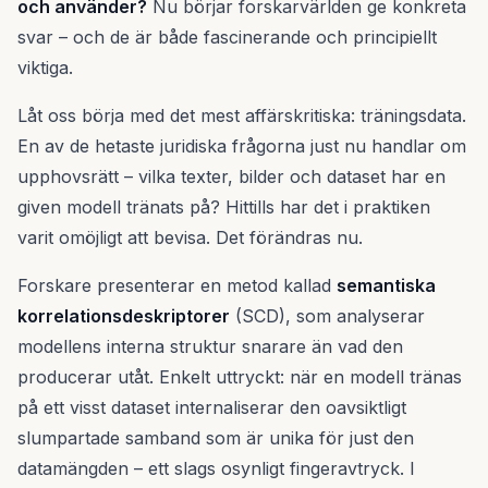
och använder?
Nu börjar forskarvärlden ge konkreta
svar – och de är både fascinerande och principiellt
viktiga.
Låt oss börja med det mest affärskritiska: träningsdata.
En av de hetaste juridiska frågorna just nu handlar om
upphovsrätt – vilka texter, bilder och dataset har en
given modell tränats på? Hittills har det i praktiken
varit omöjligt att bevisa. Det förändras nu.
Forskare presenterar en metod kallad
semantiska
korrelationsdeskriptorer
(SCD), som analyserar
modellens interna struktur snarare än vad den
producerar utåt. Enkelt uttryckt: när en modell tränas
på ett visst dataset internaliserar den oavsiktligt
slumpartade samband som är unika för just den
datamängden – ett slags osynligt fingeravtryck. I