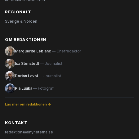
REGIONALT
Sverige & Norden
OM REDAKTIONEN
Marguerite Leblanc
— Chefredaktör
Isa Stenstedt
— Journalist
Dorian Lavol
— Journalist
Pia Luuka
— Fotograf
Läs mer om redaktionen →
KONTAKT
redaktion@ainyheterna.se