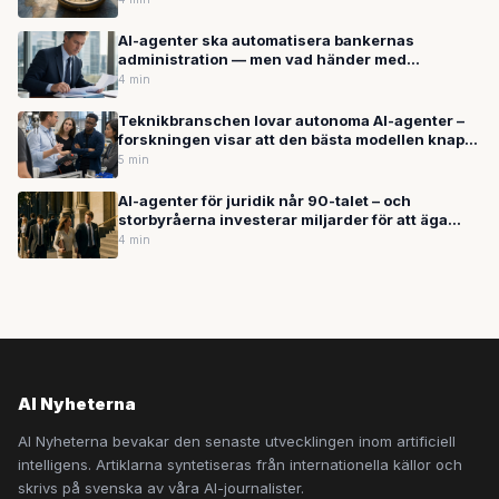
AI-agenter ska automatisera bankernas
administration — men vad händer med
personalen?
4 min
Teknikbranschen lovar autonoma AI-agenter –
forskningen visar att den bästa modellen knappt
når hälften rätt
5 min
AI-agenter för juridik når 90-talet – och
storbyråerna investerar miljarder för att äga
omvandlingen
4 min
AI Nyheterna
AI Nyheterna bevakar den senaste utvecklingen inom artificiell
intelligens. Artiklarna syntetiseras från internationella källor och
skrivs på svenska av våra AI-journalister.