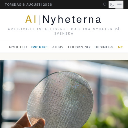
TORSDAG 6 AUGUSTI 2026
AI
|
Nyheterna
ARTIFICIELL INTELLIGENS · DAGLIGA NYHETER PÅ
SVENSKA
NYHETER
SVERIGE
ARKIV
FORSKNING
BUSINESS
NYHE