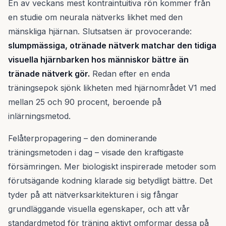
En av veckans mest kontraintuitiva rön kommer från
en studie om neurala nätverks likhet med den
mänskliga hjärnan. Slutsatsen är provocerande:
slumpmässiga, otränade nätverk matchar den tidiga
visuella hjärnbarken hos människor bättre än
tränade nätverk gör.
Redan efter en enda
träningsepok sjönk likheten med hjärnområdet V1 med
mellan 25 och 90 procent, beroende på
inlärningsmetod.
Felåterpropagering – den dominerande
träningsmetoden i dag – visade den kraftigaste
försämringen. Mer biologiskt inspirerade metoder som
förutsägande kodning klarade sig betydligt bättre. Det
tyder på att nätverksarkitekturen i sig fångar
grundläggande visuella egenskaper, och att vår
standardmetod för träning aktivt omformar dessa på