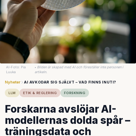
AI-Foto: Pia
•
Bilden är skapad med AI och föreställer inte personen i
Luuka
artikeln.
Nyheter
AI AVKODAR SIG SJÄLVT – VAD FINNS INUTI?
LLM
ETIK & REGLERING
FORSKNING
Forskarna avslöjar AI-
modellernas dolda spår –
träningsdata och