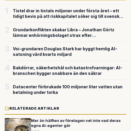
1
Tistel drar in tiotals miljoner under första året – ett
tidigt bevis på att riskkapitalet söker sig till svensk
försvarsteknik
2
Grundarkonflikten skakar Libra – Jonathan Görtz
lämnar enhörningsbolaget strax efter
miljardvärderingen
3
Voi-grundaren Douglas Stark har byggt hemlig AI-
satsning värd kvarts miljard
4
Bakdörrar, säkerhetshål och katastrofvarningar: AI-
branschen bygger snabbare än den säkrar
5
Datacenter förbrukade 100 miljoner liter vatten utan
betalning under torka
RELATERADE ARTIKLAR
Mer än hälften av företagen vet inte vad deras
egna AI-agenter gör
4 min