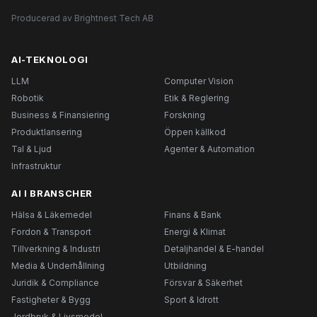
Producerad av Brightnest Tech AB
AI-TEKNOLOGI
LLM
Computer Vision
Robotik
Etik & Reglering
Business & Finansiering
Forskning
Produktlansering
Öppen källkod
Tal & Ljud
Agenter & Automation
Infrastruktur
AI I BRANSCHER
Hälsa & Läkemedel
Finans & Bank
Fordon & Transport
Energi & Klimat
Tillverkning & Industri
Detaljhandel & E-handel
Media & Underhållning
Utbildning
Juridik & Compliance
Försvar & Säkerhet
Fastigheter & Bygg
Sport & Idrott
Jordbruk & Livsmedel