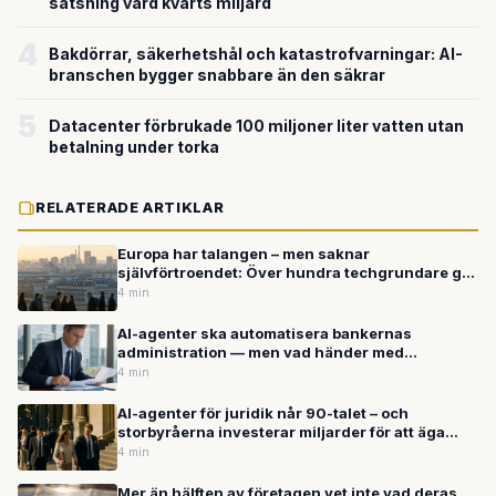
satsning värd kvarts miljard
4
Bakdörrar, säkerhetshål och katastrofvarningar: AI-
branschen bygger snabbare än den säkrar
5
Datacenter förbrukade 100 miljoner liter vatten utan
betalning under torka
RELATERADE ARTIKLAR
Europa har talangen – men saknar
självförtroendet: Över hundra techgrundare går
samman för att stoppa utvandringen
4 min
AI-agenter ska automatisera bankernas
administration — men vad händer med
personalen?
4 min
AI-agenter för juridik når 90-talet – och
storbyråerna investerar miljarder för att äga
omvandlingen
4 min
Mer än hälften av företagen vet inte vad deras