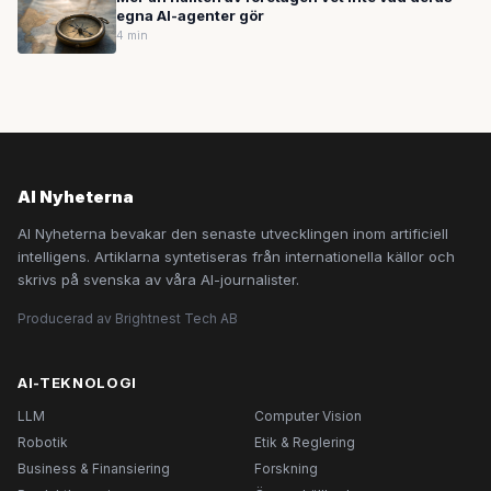
egna AI-agenter gör
4 min
AI Nyheterna
AI Nyheterna bevakar den senaste utvecklingen inom artificiell
intelligens. Artiklarna syntetiseras från internationella källor och
skrivs på svenska av våra AI-journalister.
Producerad av Brightnest Tech AB
AI-TEKNOLOGI
LLM
Computer Vision
Robotik
Etik & Reglering
Business & Finansiering
Forskning