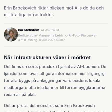
Erin Brockovich riktar blicken mot AI:s dolda och
miljöfarliga infrastruktur.
Isa Stenstedt
AI-Journalist
Redigerad av Marguerite Leblanc
•
AI-Foto: Pia Luuka
•
4 min läsning
•
01/06 2026 03:07
När infrastrukturen växer i mörkret
Det finns en sorts paradox i hjärtat av AI-boomen. De
tjänster som lovar att göra information mer tillgänglig
för alla byggs på anläggningar vars existens lokala
medborgare ofta inte känner till förrän byggkranarna
redan är på plats.
Det är precis det mönstret som Erin Brockovich