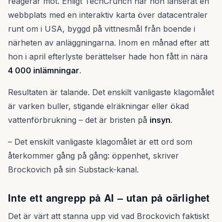
reagerar mot. Enligt TechCrunch har hon lanserat en
webbplats med en interaktiv karta över datacentraler
runt om i USA, byggd på vittnesmål från boende i
närheten av anläggningarna. Inom en månad efter att
hon i april efterlyste berättelser hade hon fått in nära
4 000 inlämningar
.
Resultaten är talande. Det enskilt vanligaste klagomålet
är varken buller, stigande elräkningar eller ökad
vattenförbrukning – det är bristen på
insyn
.
– Det enskilt vanligaste klagomålet är ett ord som
återkommer gång på gång: öppenhet, skriver
Brockovich på sin Substack-kanal.
Inte ett angrepp på AI – utan på oärlighet
Det är värt att stanna upp vid vad Brockovich faktiskt