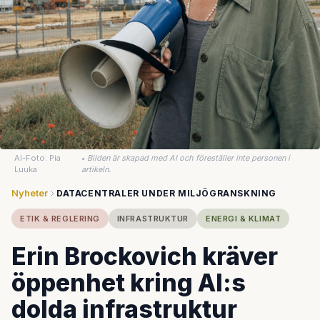
AI-Foto: Pia
•
Bilden är skapad med AI och föreställer inte personen i
Luuka
artikeln.
Nyheter
DATACENTRALER UNDER MILJÖGRANSKNING
ETIK & REGLERING
INFRASTRUKTUR
ENERGI & KLIMAT
Erin Brockovich kräver
öppenhet kring AI:s
dolda infrastruktur