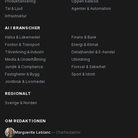
Produktlansering
Öppen källkod
Tal & Ljud
Agenter & Automation
Infrastruktur
AI I BRANSCHER
Hälsa & Läkemedel
Finans & Bank
Fordon & Transport
Energi & Klimat
Tillverkning & Industri
Detaljhandel & E-handel
Media & Underhållning
Utbildning
Juridik & Compliance
Försvar & Säkerhet
Fastigheter & Bygg
Sport & Idrott
Jordbruk & Livsmedel
REGIONALT
Sverige & Norden
OM REDAKTIONEN
Marguerite Leblanc
— Chefredaktör