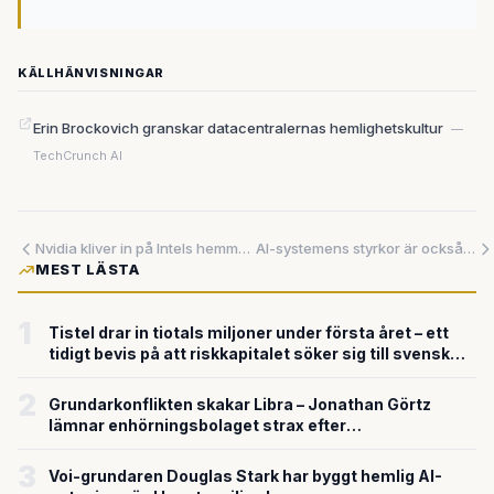
KÄLLHÄNVISNINGAR
Erin Brockovich granskar datacentralernas hemlighetskultur
—
TechCrunch AI
Nvidia kliver in på Intels hemmaplan – nytt chip ska driva nästa generations vardagsdatorer
AI-systemens styrkor är också deras svagaste punkter — nu kartläggs hoten
MEST LÄSTA
1
Tistel drar in tiotals miljoner under första året – ett
tidigt bevis på att riskkapitalet söker sig till svensk
försvarsteknik
2
Grundarkonflikten skakar Libra – Jonathan Görtz
lämnar enhörningsbolaget strax efter
miljardvärderingen
3
Voi-grundaren Douglas Stark har byggt hemlig AI-