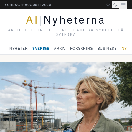
SÖNDAG 9 AUGUSTI 2026
AI
|
Nyheterna
ARTIFICIELL INTELLIGENS · DAGLIGA NYHETER PÅ
SVENSKA
NYHETER
SVERIGE
ARKIV
FORSKNING
BUSINESS
NYHE