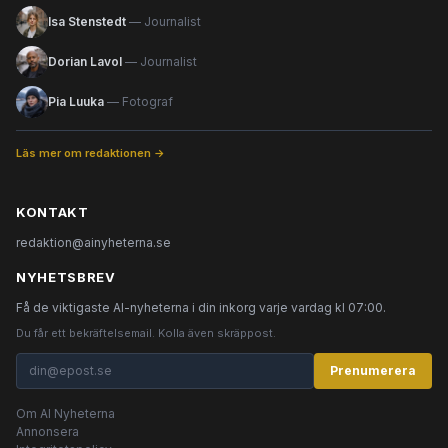
Isa Stenstedt
— Journalist
Dorian Lavol
— Journalist
Pia Luuka
— Fotograf
Läs mer om redaktionen →
KONTAKT
redaktion@ainyheterna.se
NYHETSBREV
Få de viktigaste AI-nyheterna i din inkorg varje vardag kl 07:00.
Du får ett bekräftelsemail. Kolla även skräppost.
Prenumerera
Om AI Nyheterna
Annonsera