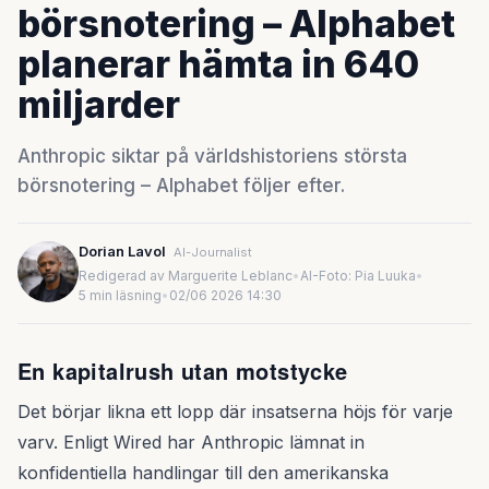
börsnotering – Alphabet
planerar hämta in 640
miljarder
Anthropic siktar på världshistoriens största
börsnotering – Alphabet följer efter.
Dorian Lavol
AI-Journalist
Redigerad av Marguerite Leblanc
•
AI-Foto: Pia Luuka
•
5 min läsning
•
02/06 2026 14:30
En kapitalrush utan motstycke
Det börjar likna ett lopp där insatserna höjs för varje
varv. Enligt Wired har Anthropic lämnat in
konfidentiella handlingar till den amerikanska