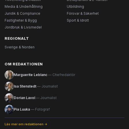
Media & Underhållning
Utbildning
Juridik & Compliance
Försvar & Säkerhet
Fastigheter & Bygg
Sport & Idrott
Jordbruk & Livsmedel
REGIONALT
Sverige & Norden
OM REDAKTIONEN
Marguerite Leblanc
— Chefredaktör
Isa Stenstedt
— Journalist
Dorian Lavol
— Journalist
Pia Luuka
— Fotograf
Läs mer om redaktionen →