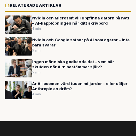
RELATERADE ARTIKLAR
Nvidia och Microsoft vill uppfinna datorn på nytt
– AI-kapplöpningen når ditt skrivbord
4 min
Nvidia och Google satsar på AI som agerar – inte
bara svarar
5 min
Ingen människa godkände det – vem bär
skulden när AI:n bestämmer själv?
5 min
Är AI-boomen värd tusen miljarder – eller säljer
Anthropic en dröm?
4 min