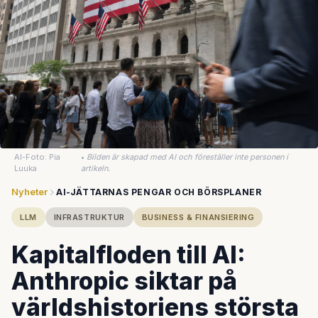
AI-Foto: Pia
•
Bilden är skapad med AI och föreställer inte personen i
Luuka
artikeln.
Nyheter
AI-JÄTTARNAS PENGAR OCH BÖRSPLANER
LLM
INFRASTRUKTUR
BUSINESS & FINANSIERING
Kapitalfloden till AI:
Anthropic siktar på
världshistoriens största