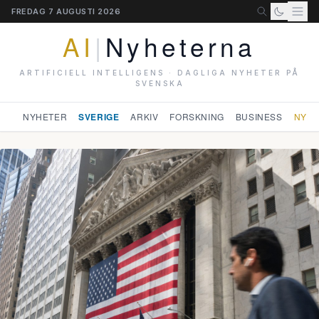
FREDAG 7 AUGUSTI 2026
AI
|
Nyheterna
ARTIFICIELL INTELLIGENS · DAGLIGA NYHETER PÅ
SVENSKA
NYHETER
SVERIGE
ARKIV
FORSKNING
BUSINESS
NYHE