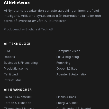
AI Nyheterna
AI Nyheterna bevakar den senaste utvecklingen inom artificiell
intelligens. Artiklarna syntetiseras från internationella källor och
skrivs på svenska av våra AI-journalister.
Producerad av Brightnest Tech AB
AI-TEKNOLOGI
LLM
Computer Vision
Robotik
Etik & Reglering
Business & Finansiering
Forskning
Produktlansering
Öppen källkod
Tal & Ljud
Agenter & Automation
Infrastruktur
AI I BRANSCHER
Hälsa & Läkemedel
Finans & Bank
Fordon & Transport
Energi & Klimat
Tillverkning & Industri
Detaljhandel & E-handel