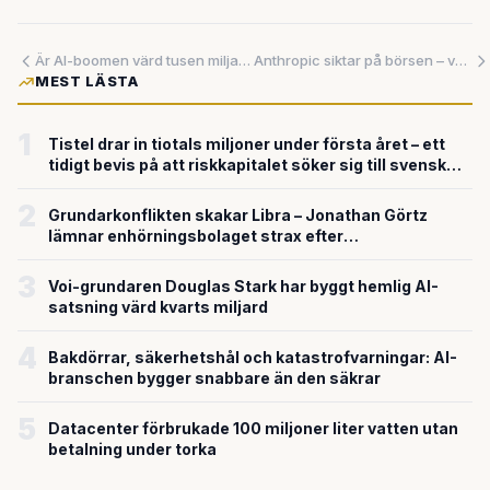
Är AI-boomen värd tusen miljarder – eller säljer Anthropic en dröm?
Anthropic siktar på börsen – värderas till 9 000 miljarder kronor
MEST LÄSTA
1
Tistel drar in tiotals miljoner under första året – ett
tidigt bevis på att riskkapitalet söker sig till svensk
försvarsteknik
2
Grundarkonflikten skakar Libra – Jonathan Görtz
lämnar enhörningsbolaget strax efter
miljardvärderingen
3
Voi-grundaren Douglas Stark har byggt hemlig AI-
satsning värd kvarts miljard
4
Bakdörrar, säkerhetshål och katastrofvarningar: AI-
branschen bygger snabbare än den säkrar
5
Datacenter förbrukade 100 miljoner liter vatten utan
betalning under torka