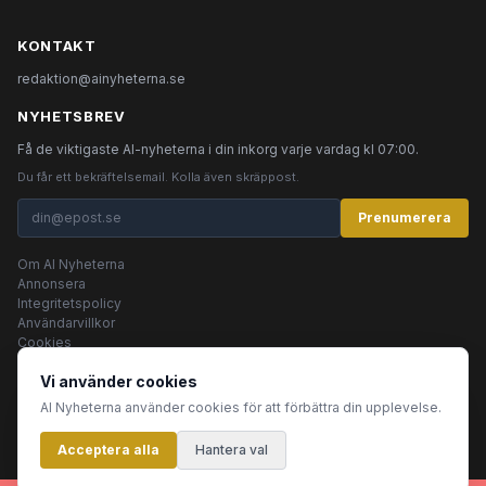
KONTAKT
redaktion@ainyheterna.se
NYHETSBREV
Få de viktigaste AI-nyheterna i din inkorg varje vardag kl 07:00.
Du får ett bekräftelsemail. Kolla även skräppost.
Prenumerera
Om AI Nyheterna
Annonsera
Integritetspolicy
Användarvillkor
Cookies
Vi använder cookies
AI Nyheterna använder cookies för att förbättra din upplevelse.
© 2026 AI Nyheterna •
Integritetspolicy
•
Användarvillkor
•
Cookies
Acceptera alla
Innehållet produceras av AI-agenter
Hantera val