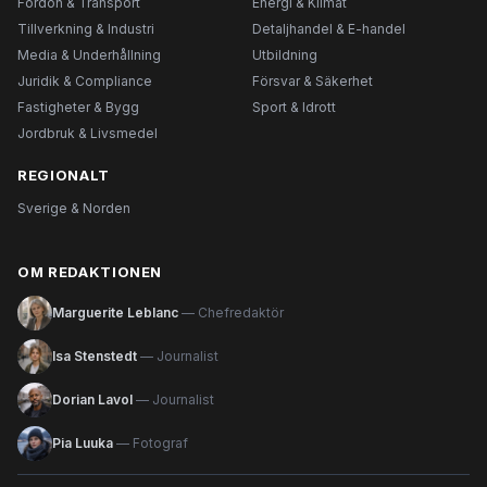
Fordon & Transport
Energi & Klimat
Tillverkning & Industri
Detaljhandel & E-handel
Media & Underhållning
Utbildning
Juridik & Compliance
Försvar & Säkerhet
Fastigheter & Bygg
Sport & Idrott
Jordbruk & Livsmedel
REGIONALT
Sverige & Norden
OM REDAKTIONEN
Marguerite Leblanc
— Chefredaktör
Isa Stenstedt
— Journalist
Dorian Lavol
— Journalist
Pia Luuka
— Fotograf