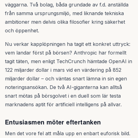
väggarna. Två bolag, båda grundade av f.d. anställda
från samma ursprungsmiljö, med liknande tekniska
ambitioner men delvis olika filosofier kring säkerhet
och öppenhet.
Nu verkar kapplöpningen ha tagit ett konkret uttryck:
vem landar först på börsen? Anthropic har formellt
tagit täten, men enligt TechCrunch hämtade OpenAI in
122 miljarder dollar i mars vid en värdering på 852
miljarder dollar – och väntas snart lämna in sin egen
noteringsansökan. De två AI-giganterna kan alltså
snart mötas på börsgolvet i en duell som lär testa
marknadens aptit för artificiell intelligens på allvar.
Entusiasmen möter eftertanken
Men det vore fel att måla upp en enbart euforisk bild.