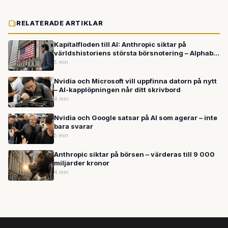
RELATERADE ARTIKLAR
Kapitalfloden till AI: Anthropic siktar på
världshistoriens största börsnotering – Alphabet
planerar hämta in 640 miljarder
5 min
Nvidia och Microsoft vill uppfinna datorn på nytt
– AI-kapplöpningen når ditt skrivbord
4 min
Nvidia och Google satsar på AI som agerar – inte
bara svarar
5 min
Anthropic siktar på börsen – värderas till 9 000
miljarder kronor
4 min