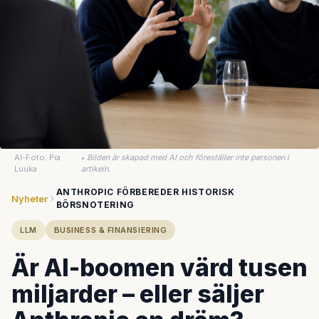
AI-Foto: Pia
•
Bilden är skapad med AI och föreställer inte personen i
Luuka
artikeln.
ANTHROPIC FÖRBEREDER HISTORISK
Nyheter
BÖRSNOTERING
LLM
BUSINESS & FINANSIERING
Är AI-boomen värd tusen
miljarder – eller säljer