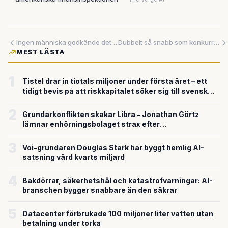
Ingen människa godkände det – vem bär skulden när AI:n bestämmer själv?
Dubbelt så snabb som konkurrenterna – JetBrains släpper fri AI-modell för utvecklare
MEST LÄSTA
1
Tistel drar in tiotals miljoner under första året – ett
tidigt bevis på att riskkapitalet söker sig till svensk
försvarsteknik
2
Grundarkonflikten skakar Libra – Jonathan Görtz
lämnar enhörningsbolaget strax efter
miljardvärderingen
3
Voi-grundaren Douglas Stark har byggt hemlig AI-
satsning värd kvarts miljard
4
Bakdörrar, säkerhetshål och katastrofvarningar: AI-
branschen bygger snabbare än den säkrar
5
Datacenter förbrukade 100 miljoner liter vatten utan
betalning under torka