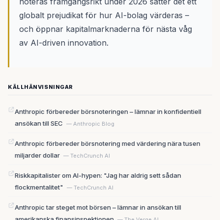
noteras framgångsrikt under 2026 sätter det ett
globalt prejudikat för hur AI-bolag värderas –
och öppnar kapitalmarknaderna för nästa våg
av AI-driven innovation.
KÄLLHÄNVISNINGAR
Anthropic förbereder börsnoteringen – lämnar in konfidentiell
ansökan till SEC
— Anthropic Blog
Anthropic förbereder börsnotering med värdering nära tusen
miljarder dollar
— TechCrunch AI
Riskkapitalister om AI-hypen: "Jag har aldrig sett sådan
flockmentalitet"
— TechCrunch AI
Anthropic tar steget mot börsen – lämnar in ansökan till
amerikanska finansinspektionen
— The Verge AI