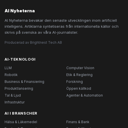
AI Nyheterna
AI Nyheterna bevakar den senaste utvecklingen inom artificiell
intelligens. Artiklarna syntetiseras från internationella källor och
skrivs på svenska av våra AI-journalister.
Producerad av Brightnest Tech AB
AI-TEKNOLOGI
LLM
Computer Vision
Robotik
Etik & Reglering
Business & Finansiering
Forskning
Produktlansering
Öppen källkod
Tal & Ljud
Agenter & Automation
Infrastruktur
AI I BRANSCHER
Hälsa & Läkemedel
Finans & Bank