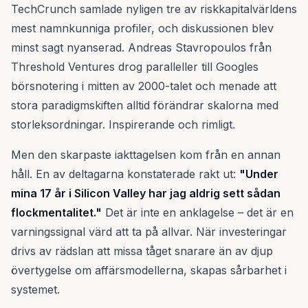
TechCrunch samlade nyligen tre av riskkapitalvärldens
mest namnkunniga profiler, och diskussionen blev
minst sagt nyanserad. Andreas Stavropoulos från
Threshold Ventures drog paralleller till Googles
börsnotering i mitten av 2000-talet och menade att
stora paradigmskiften alltid förändrar skalorna med
storleksordningar. Inspirerande och rimligt.
Men den skarpaste iakttagelsen kom från en annan
håll. En av deltagarna konstaterade rakt ut:
"Under
mina 17 år i Silicon Valley har jag aldrig sett sådan
flockmentalitet."
Det är inte en anklagelse – det är en
varningssignal värd att ta på allvar. När investeringar
drivs av rädslan att missa tåget snarare än av djup
övertygelse om affärsmodellerna, skapas sårbarhet i
systemet.