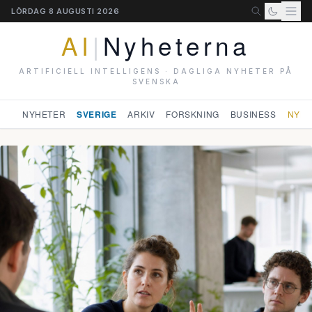
LÖRDAG 8 AUGUSTI 2026
AI
|
Nyheterna
ARTIFICIELL INTELLIGENS · DAGLIGA NYHETER PÅ
SVENSKA
NYHETER
SVERIGE
ARKIV
FORSKNING
BUSINESS
NYHE