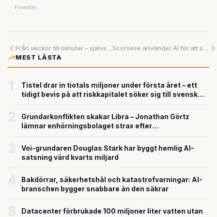
Finextra
Från veckor till minuter – självstyrande AI lovar lösa vårdens personalkris
Scorsese använder AI för att skärpa sin vision – Uber saknade strategi när pengarna flödade
MEST LÄSTA
1
Tistel drar in tiotals miljoner under första året – ett
tidigt bevis på att riskkapitalet söker sig till svensk
försvarsteknik
2
Grundarkonflikten skakar Libra – Jonathan Görtz
lämnar enhörningsbolaget strax efter
miljardvärderingen
3
Voi-grundaren Douglas Stark har byggt hemlig AI-
satsning värd kvarts miljard
4
Bakdörrar, säkerhetshål och katastrofvarningar: AI-
branschen bygger snabbare än den säkrar
5
Datacenter förbrukade 100 miljoner liter vatten utan