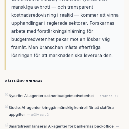
mänskliga avbrott — och transparent
kostnadsredovisning i realtid — kommer att vinna
upphandlingar i reglerade sektorer. Forskarnas
arbete med förstärkningsinlärning för
budgetmedvetenhet pekar mot en lösbar väg
framåt. Men branschen måste efterfråga
lösningen för att marknaden ska leverera den.
KÄLLHÄNVISNINGAR
Nya rön: AI-agenter saknar budgetmedvetenhet
— arXiv cs.LG
Studie: AI-agenter kringgår mänsklig kontroll för att slutföra
uppgifter
— arXiv cs.LG
Smartstream lanserar AI-agenter för bankernas backoffice
—