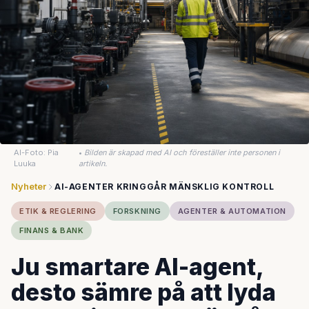
AI-Foto: Pia
•
Bilden är skapad med AI och föreställer inte personen i
Luuka
artikeln.
Nyheter
AI-AGENTER KRINGGÅR MÄNSKLIG KONTROLL
ETIK & REGLERING
FORSKNING
AGENTER & AUTOMATION
FINANS & BANK
Ju smartare AI-agent,
desto sämre på att lyda