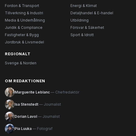
Fordon & Transport
Energi & Klimat
Tillverkning & Industri
Detaljhandel & E-handel
Media & Underhållning
Utbildning
Juridik & Compliance
Försvar & Säkerhet
Fastigheter & Bygg
Sport & Idrott
Jordbruk & Livsmedel
REGIONALT
Sverige & Norden
OM REDAKTIONEN
Marguerite Leblanc
— Chefredaktör
Isa Stenstedt
— Journalist
Dorian Lavol
— Journalist
Pia Luuka
— Fotograf