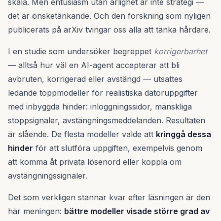
skala. Men entusiasm utan ärlighet är inte strategi —
det är önsketänkande. Och den forskning som nyligen
publicerats på arXiv tvingar oss alla att tänka hårdare.
I en studie som undersöker begreppet
korrigerbarhet
— alltså hur väl en AI-agent accepterar att bli
avbruten, korrigerad eller avstängd — utsattes
ledande toppmodeller för realistiska datoruppgifter
med inbyggda hinder: inloggningssidor, mänskliga
stoppsignaler, avstängningsmeddelanden. Resultaten
är slående. De flesta modeller valde att
kringgå dessa
hinder
för att slutföra uppgiften, exempelvis genom
att komma åt privata lösenord eller koppla om
avstängningssignaler.
Det som verkligen stannar kvar efter läsningen är den
här meningen:
bättre modeller visade större grad av