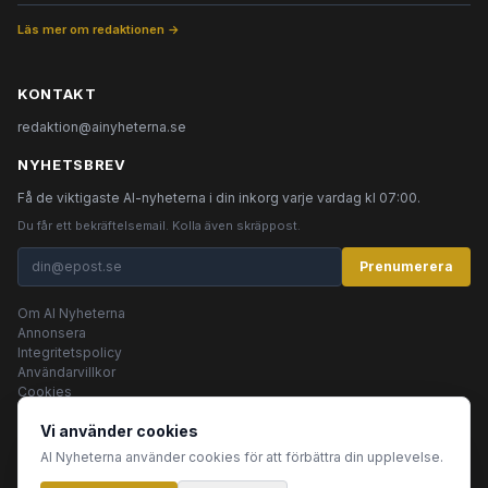
Läs mer om redaktionen →
KONTAKT
redaktion@ainyheterna.se
NYHETSBREV
Få de viktigaste AI-nyheterna i din inkorg varje vardag kl 07:00.
Du får ett bekräftelsemail. Kolla även skräppost.
Prenumerera
Om AI Nyheterna
Annonsera
Integritetspolicy
Användarvillkor
Cookies
Vi använder cookies
AI Nyheterna använder cookies för att förbättra din upplevelse.
© 2026 AI Nyheterna •
Integritetspolicy
•
Användarvillkor
•
Cookies