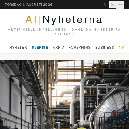
TORSDAG 6 AUGUSTI 2026
AI
|
Nyheterna
ARTIFICIELL INTELLIGENS · DAGLIGA NYHETER PÅ
SVENSKA
NYHETER
SVERIGE
ARKIV
FORSKNING
BUSINESS
NYHE