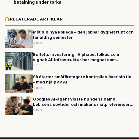
betalning under torka
RELATERADE ARTIKLAR
Möt din nya kollega – den jobbar dygnet runt och
tar aldrig semester
4 min
Buffetts investering i Alphabet tolkas som
signal: AI-infrastruktur har mognat som
tillgångsklass — Google bygger datacenter i
5 min
Sverige
Så återtar småföretagare kontrollen över sin tid
– med hjälp av AI
4 min
Googles AI-agent visste hundens namn,
bebisens sovtider och makans matpreferenser –
utan att ha blivit tillfrågad om det
4 min