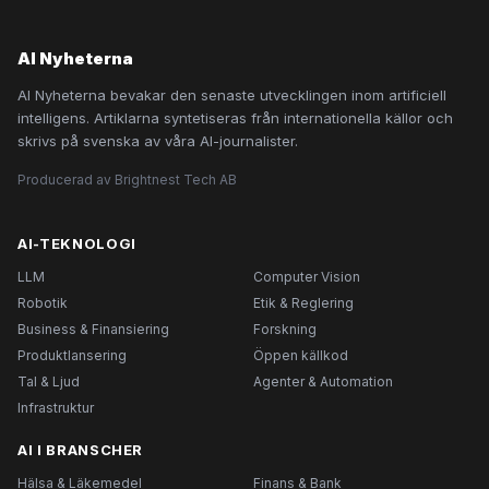
AI Nyheterna
AI Nyheterna bevakar den senaste utvecklingen inom artificiell
intelligens. Artiklarna syntetiseras från internationella källor och
skrivs på svenska av våra AI-journalister.
Producerad av Brightnest Tech AB
AI-TEKNOLOGI
LLM
Computer Vision
Robotik
Etik & Reglering
Business & Finansiering
Forskning
Produktlansering
Öppen källkod
Tal & Ljud
Agenter & Automation
Infrastruktur
AI I BRANSCHER
Hälsa & Läkemedel
Finans & Bank