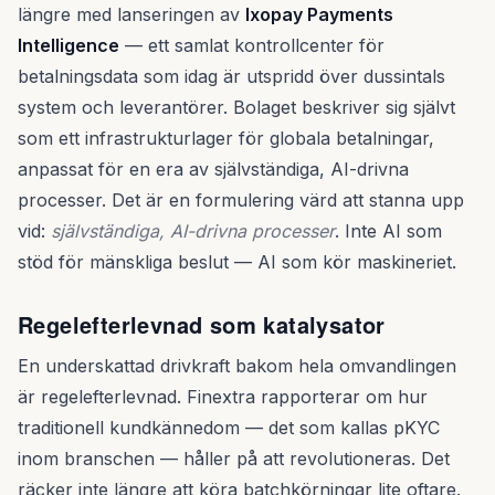
längre med lanseringen av
Ixopay Payments
Intelligence
— ett samlat kontrollcenter för
betalningsdata som idag är utspridd över dussintals
system och leverantörer. Bolaget beskriver sig självt
som ett infrastrukturlager för globala betalningar,
anpassat för en era av självständiga, AI-drivna
processer. Det är en formulering värd att stanna upp
vid:
självständiga, AI-drivna processer
. Inte AI som
stöd för mänskliga beslut — AI som kör maskineriet.
Regelefterlevnad som katalysator
En underskattad drivkraft bakom hela omvandlingen
är regelefterlevnad. Finextra rapporterar om hur
traditionell kundkännedom — det som kallas pKYC
inom branschen — håller på att revolutioneras. Det
räcker inte längre att köra batchkörningar lite oftare.