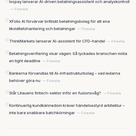
Ixopay lanserar AI-driven betalningsassistent och analyskontroll
— Finextra
XFolio AI förvärvar brittiskt betalningsbolag för att ena
likviditetshantering och betalningar
— Finextra
ThinkMarkets lanserar AI-assistent för CFD-handel
— Finextra
Betalningsverifiering visar vägen: Så lyckades branschen möta
en tight deadline
— Finextra
Bankerna förvandlas till AI-infrastrukturbolag – vad ledarna
behöver göra nu
— Finextra
Står Litauens fintech-sektor inför en fusionsvåg?
— Finextra
Kontinuerlig kundkännedom kräver händelsestyrd arkitektur –
inte bara snabbare batchkörningar
— Finextra