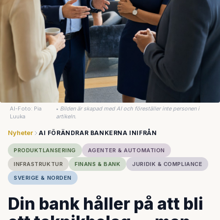
AI-Foto: Pia
•
Bilden är skapad med AI och föreställer inte personen i
Luuka
artikeln.
Nyheter
AI FÖRÄNDRAR BANKERNA INIFRÅN
PRODUKTLANSERING
AGENTER & AUTOMATION
INFRASTRUKTUR
FINANS & BANK
JURIDIK & COMPLIANCE
SVERIGE & NORDEN
Din bank håller på att bli