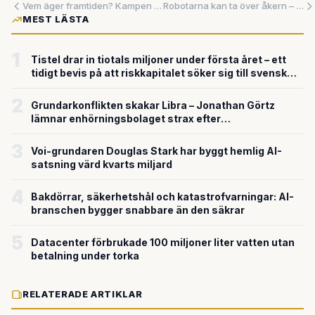
Vem äger framtiden? Kampen om att styra artificiell intelligens har aldrig varit mer kaotisk — eller mer avgörande
Robotarna kan ta över åkern – nu satsar branschen på att fasa ut kemikalierna
MEST LÄSTA
1
Tistel drar in tiotals miljoner under första året – ett
tidigt bevis på att riskkapitalet söker sig till svensk
försvarsteknik
2
Grundarkonflikten skakar Libra – Jonathan Görtz
lämnar enhörningsbolaget strax efter
miljardvärderingen
3
Voi-grundaren Douglas Stark har byggt hemlig AI-
satsning värd kvarts miljard
4
Bakdörrar, säkerhetshål och katastrofvarningar: AI-
branschen bygger snabbare än den säkrar
5
Datacenter förbrukade 100 miljoner liter vatten utan
betalning under torka
RELATERADE ARTIKLAR