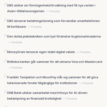
DBS utökar sin förmögenhetsförvaltning med 18 nya center i
Asien-Stillahavsregionen
— Finextra
DBS lanserar betalningslösning som förvandlar smarttelefonen
till kortläsare
— Finextra
Den dolda platstekniken som tyst förändrar kryptomarknaderna
— Finextra
MoneyGram lanserar egen stabil digital valuta
— Finextra
Brittiska banker går samman för att utmana Visa och Mastercard
— Finextra
Franklin Templeton och MoonPay slår sig samman för att göra
tokeniserade fonder tillgängliga för institutioner
— Finextra
DNB Bank utökar samarbetet med Infosys för AI-driven
bekämpning av finansiell brottslighet
— Finextra