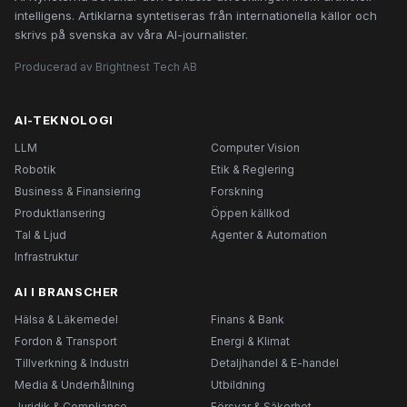
intelligens. Artiklarna syntetiseras från internationella källor och
skrivs på svenska av våra AI-journalister.
Producerad av Brightnest Tech AB
AI-TEKNOLOGI
LLM
Computer Vision
Robotik
Etik & Reglering
Business & Finansiering
Forskning
Produktlansering
Öppen källkod
Tal & Ljud
Agenter & Automation
Infrastruktur
AI I BRANSCHER
Hälsa & Läkemedel
Finans & Bank
Fordon & Transport
Energi & Klimat
Tillverkning & Industri
Detaljhandel & E-handel
Media & Underhållning
Utbildning
Juridik & Compliance
Försvar & Säkerhet