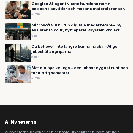
Googles AI-agent visste hundens namn,
bebisens sovtider och makans matpreferenser –
utan att ha blivit tillfrågad om det
4 min
Microsoft vill bli din digitala medarbetare – ny
assistent Scout, nytt operativsystem Project
Solara och öppen AI-standard presenterades på
5 min
Build 2026
Du behöver inte längre kunna hacka – AI gör
jobbet åt angriparna
5 min
Möt din nya kollega – den jobbar dygnet runt och
tar aldrig semester
4 min
AI Nyheterna
AI Nyheterna bevakar den senaste utvecklingen inom artificiell