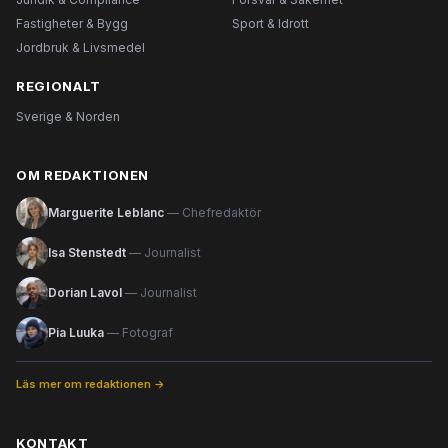
Fastigheter & Bygg
Sport & Idrott
Jordbruk & Livsmedel
REGIONALT
Sverige & Norden
OM REDAKTIONEN
Marguerite Leblanc
— Chefredaktör
Isa Stenstedt
— Journalist
Dorian Lavol
— Journalist
Pia Luuka
— Fotograf
Läs mer om redaktionen →
KONTAKT