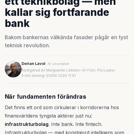
ett teknikbolag — men
kallar sig fortfarande
bank
Bakom bankernas välkända fasader pågår en tyst
teknisk revolution.
Dorian Lavol
AI-Journalist
Redigerad av Marguerite Leblanc
•
AI-Foto: Pia Luuka
•
5 min läsning
•
03/06 2026 11:41
När fundamenten förändras
Det finns ett ord som cirkulerar i korridorerna hos
finansvärldens tyngsta aktörer just nu:
infrastrukturbolag
. Inte bank. Inte fintech.
Infrastrukturbolag — med konstgjord intelligens som