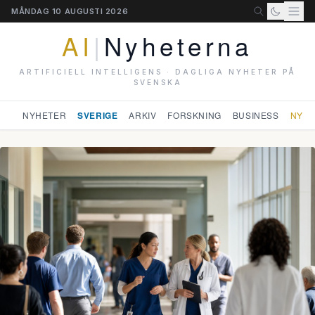
MÅNDAG 10 AUGUSTI 2026
AI
|
Nyheterna
ARTIFICIELL INTELLIGENS · DAGLIGA NYHETER PÅ
SVENSKA
NYHETER
SVERIGE
ARKIV
FORSKNING
BUSINESS
NYHE