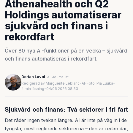
Athenahealth och Q2
Holdings automatiserar
sjukvård och finans i
rekordfart
Över 80 nya AI-funktioner på en vecka – sjukvård
och finans automatiseras i rekordfart.
Dorian Lavol
AI-Journalist
Redigerad av Marguerite Leblanc
•
AI-Foto: Pia Luuka
•
4 min läsning
•
04/06 2026 08:33
Sjukvård och finans: Två sektorer i fri fart
Det råder ingen tvekan längre. AI är inte på väg in i de
tyngsta, mest reglerade sektorerna – den är redan där,