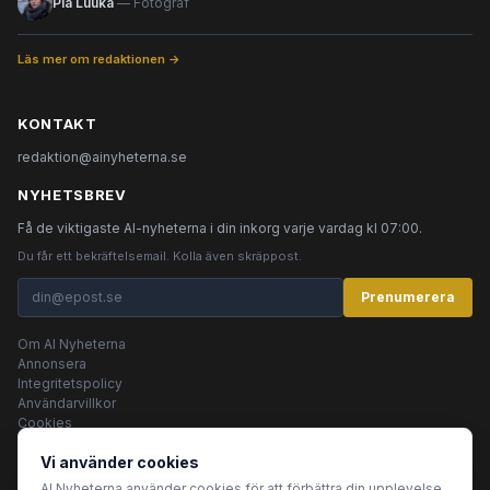
Pia Luuka
— Fotograf
Läs mer om redaktionen →
KONTAKT
redaktion@ainyheterna.se
NYHETSBREV
Få de viktigaste AI-nyheterna i din inkorg varje vardag kl 07:00.
Du får ett bekräftelsemail. Kolla även skräppost.
Prenumerera
Om AI Nyheterna
Annonsera
Integritetspolicy
Användarvillkor
Cookies
Vi använder cookies
AI Nyheterna använder cookies för att förbättra din upplevelse.