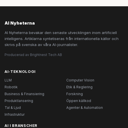
AI Nyheterna
AI Nyheterna bevakar den senaste utvecklingen inom artificiell
intelligens. Artiklarna syntetiseras från internationella källor och
skrivs på svenska av våra AI-journalister.
Producerad av Brightnest Tech AB
AI-TEKNOLOGI
LLM
Computer Vision
Robotik
Etik & Reglering
Business & Finansiering
Forskning
Produktlansering
Öppen källkod
Tal & Ljud
Agenter & Automation
Infrastruktur
AI I BRANSCHER