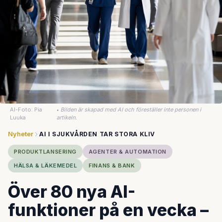
AI-Foto: Pia
•
Bilden är skapad med AI och föreställer inte personen i
Luuka
artikeln.
Nyheter
AI I SJUKVÅRDEN TAR STORA KLIV
PRODUKTLANSERING
AGENTER & AUTOMATION
HÄLSA & LÄKEMEDEL
FINANS & BANK
Över 80 nya AI-
funktioner på en vecka –