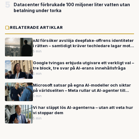
5
Datacenter förbrukade 100 miljoner liter vatten utan
betalning under torka
RELATERADE ARTIKLAR
xAI försöker avslöja deepfake-offrens identiteter
i rätten – samtidigt kräver techledare lagar mot
AI och biologiska vapen
5 min
Google tvingas erbjuda utgivare ett verkligt val –
tre block, tre svar på AI-erans innehållsfråga
5 min
Microsoft satsar på egna AI-modeller och siktar
på världseliten – Meta rullar ut AI-agenter till
miljarder användare
5 min
Vi har släppt lös AI-agenterna – utan att veta hur
vi stoppar dem
5 min