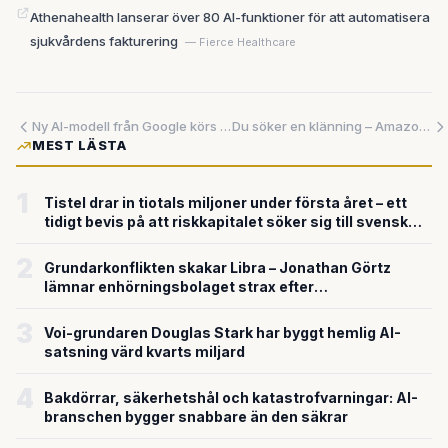
Athenahealth lanserar över 80 AI-funktioner för att automatisera
sjukvårdens fakturering
— Fierce Healthcare
Ny AI-modell från Google körs på 16 GB minne – och presterar nästan i klass med dubbelt så resurskrävande modeller
Du söker en klänning – Amazon visar upp en som inte finns
MEST LÄSTA
1
Tistel drar in tiotals miljoner under första året – ett
tidigt bevis på att riskkapitalet söker sig till svensk
försvarsteknik
2
Grundarkonflikten skakar Libra – Jonathan Görtz
lämnar enhörningsbolaget strax efter
miljardvärderingen
3
Voi-grundaren Douglas Stark har byggt hemlig AI-
satsning värd kvarts miljard
4
Bakdörrar, säkerhetshål och katastrofvarningar: AI-
branschen bygger snabbare än den säkrar