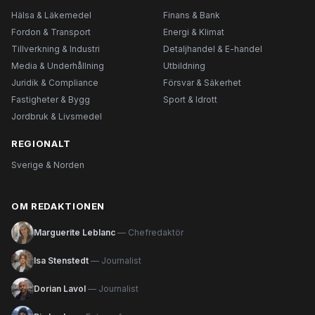
Hälsa & Läkemedel
Finans & Bank
Fordon & Transport
Energi & Klimat
Tillverkning & Industri
Detaljhandel & E-handel
Media & Underhållning
Utbildning
Juridik & Compliance
Försvar & Säkerhet
Fastigheter & Bygg
Sport & Idrott
Jordbruk & Livsmedel
REGIONALT
Sverige & Norden
OM REDAKTIONEN
Marguerite Leblanc
— Chefredaktör
Isa Stenstedt
— Journalist
Dorian Lavol
— Journalist